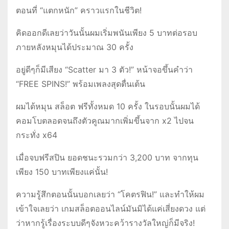
ตอนที่ “แตกหนัก” คราวแรกในชีวิต!
คิดออกดีเลยว่าวันนั้นผมเริ่มพนันเพียง 5 บาทต่อรอบ
ภายหลังหมุนได้ประมาณ 30 ครั้ง
อยู่ดีๆก็มีเสียง “Scatter มา 3 ตัว!” หน้าจอขึ้นคำว่า
“FREE SPINS!” พร้อมเพลงสุดตื่นเต้น
ผมได้หมุน สล็อต ฟรีทั้งหมด 10 ครั้ง ในรอบนั้นผมได้
คอมโบตลอดจนถึงตัวคูณมากเพิ่มขึ้นจาก x2 ไปจน
กระทั่ง x64
เมื่อจบฟรีสปิน ยอดชนะรวมกว่า 3,200 บาท จากทุน
เพียง 150 บาทเพียงแค่นั้น!
ความรู้สึกตอนนั้นบอกเลยว่า “โคตรฟิน!” และทำให้ผม
เข้าใจเลยว่า เกมสล็อตออนไลน์มันมิได้แค่เสี่ยงดวง แต่
ว่าหากรู้เรื่องระบบดีๆจังหวะคว้ารางวัลใหญ่ก็มีจริง!