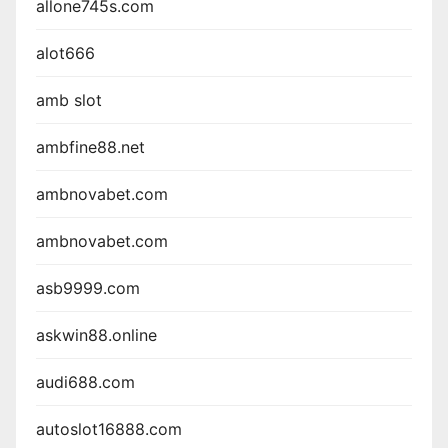
allone745s.com
alot666
amb slot
ambfine88.net
ambnovabet.com
ambnovabet.com
asb9999.com
askwin88.online
audi688.com
autoslot16888.com