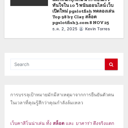
ทันใจใน 10 วิ พนันออนไลน์ เว็บ
เปิดใหม่ pgslotfish ทดลองเล่น
Top 98 by Clay สล็อต
pgslotfish3.com 8 NOV 25
ธ.ค. 2, 2025
Kevin Torres
การบรรลุเป้าหมายมักมีสาเหตุมาจากการยืนยันตัวตน
ในเวลาที่คุณรู้สึกว่าคุณกำลังล้มเหลว
เว็บคาสิโนน่าเล่น ทั้ง
สล็อต
และ
บาคาร่า
ตึงจริงแตก