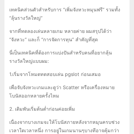
เทคนิคส่วนตัวสำหรับการ “เพิ่มจังหวะหมุนฟรี” รวมทั้ง
“ลุ้นรางวัลใหญ่”
จากที่ทดลองเล่นหลายเกม หลายค่าย ผมสรุปได้ว่า
“จังหวะ” และก็ “การจัดการทุน” สำคัญที่สุด
นี่เป็นเทคนิคที่ต้องการแบ่งปันสำหรับคนที่อยากลุ้น
รางวัลใหญ่แบบผม:
1.เริ่มจากโหมดทดสอบเล่น pgslot ก่อนเสมอ
เพื่อจับจังหวะเกมและดูว่า Scatter หรือเครื่องหมาย
โบนัสออกหลายครั้งไหม
2. เดิมพันเริ่มต้นต่ำก่อนค่อยเพิ่ม
เนื่องจากบางเกมจะให้โบนัสภายหลังจากหมุนครบช่วง
เวลาใดเวลาหนึ่ง การอยู่ในเกมนานๆบางทีอาจคุ้มกว่า