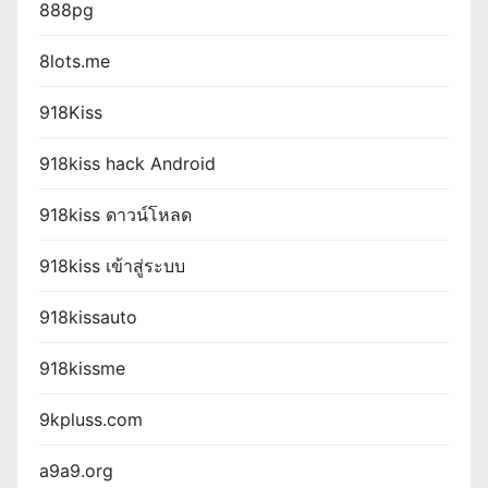
888pg
8lots.me
918Kiss
918kiss hack Android
918kiss ดาวน์โหลด
918kiss เข้าสู่ระบบ
918kissauto
918kissme
9kpluss.com
a9a9.org