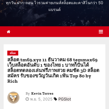
ทุกวัน ฝาก-ถอน ไวรวมค่ายเกมส์สล็อตและคาสิโนกว่า 50
แบรนด์
สล็อต
สล็อต tm69.xyz 11 ธันวาคม 68 temmax69
เว็บสล็อตอันดับ 1 ของไทย 1 บาทก็ปั่นได้
สล็อตทดลองเล่นฟรีภาพสวย คมชัด 3D สล็อต
สมัคร รับของขวัญวันเกิด 1พัน Top 80 by
Rich
By
Kevin Torres
พ.ย. 5, 2025
PGSlot