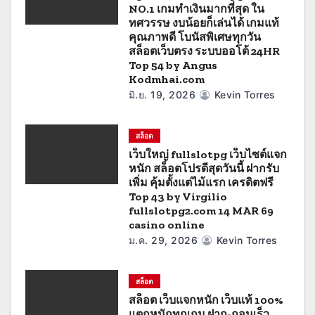
NO.1 เกมทำเงินมากที่สุด ใน
ทศวรรษ งบน้อยก็เล่นได้ เกมแท้
คุณภาพดี โบนัสพิเศษทุกวัน
สล็อตเว็บตรง ระบบออโต้ 24HR
Top 54 by Angus
Kodmhai.com
มิ.ย. 19, 2026
Kevin Torres
สล็อต
เว็บใหญ่ fullslotpg เว็บไซต์แจก
หนัก สล็อตโปรดีสุดวันนี้ ฝากรับ
เพิ่ม คุ้มตั้งแต่ไม้แรก เครดิตฟรี
Top 43 by Virgilio
fullslotpg2.com 14 MAR 69
casino online
ม.ค. 29, 2026
Kevin Torres
สล็อต
สล็อต เว็บแจกหนัก เว็บแท้ 100%
แตกหนักทุกเกม ฝาก-ถอนเร็ว