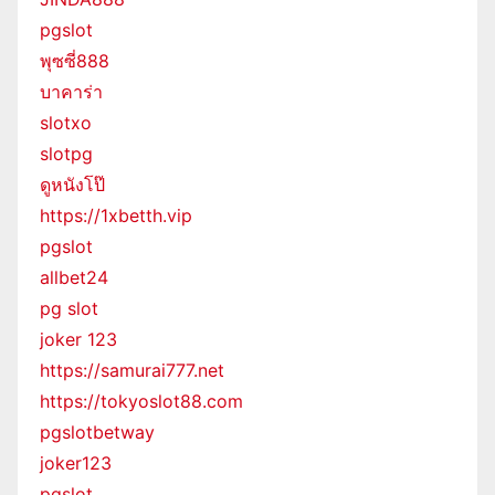
pgslot
พุซซี่888
บาคาร่า
slotxo
slotpg
ดูหนังโป๊
https://1xbetth.vip
pgslot
allbet24
pg slot
joker 123
https://samurai777.net
https://tokyoslot88.com
pgslotbetway
joker123
pgslot