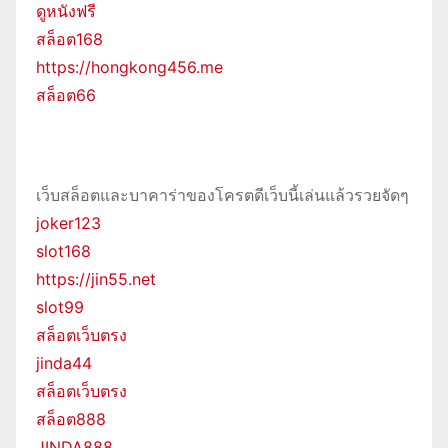
ดูหนังฟรี
สล็อต168
https://hongkong456.me
สล็อต66
เว็บสล็อตและบาคาร่าของโครตดีเว็บนี้เล่นแล้วรวยจัดๆ
joker123
slot168
https://jin55.net
slot99
สล็อตเว็บตรง
jinda44
สล็อตเว็บตรง
สล็อต888
JINDA888