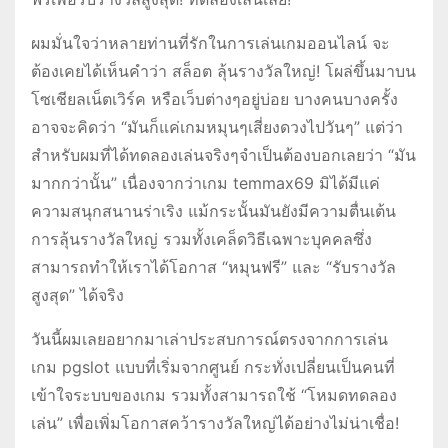
ผมมั่นใจว่าหลายท่านที่รักในการเล่นเกมออนไลน์ จะ
ต้องเคยได้เห็นคำว่า สล็อต ลุ้นรางวัลใหญ่! โผล่ขึ้นมาบน
โซเชียลเน็ตเวิร์ค หรือเว็บต่างๆอยู่บ่อย บางคนบางครั้ง
อาจจะคิดว่า “มันก็แค่เกมหมุนๆเสี่ยงดวงไปวันๆ” แต่ว่า
สำหรับผมที่ได้ทดลองเล่นจริงๆจำเป็นต้องบอกเลยว่า “มัน
มากกว่านั้น” เนื่องจากว่าเกม temmax69 มิได้มีแค่
ความสนุกสนานร่าเริง แม้กระนั้นมันยังมีความตื่นเต้น
การลุ้นรางวัลใหญ่ รวมทั้งเคล็ดวิธีเฉพาะบุคคลซึ่ง
สามารถทำให้เราได้โอกาส “หมุนฟรี” และ “รับรางวัล
สูงสุด” ได้จริง
วันนี้ผมเลยอยากมาเล่าประสบการณ์ตรงจากการเล่น
เกม pgslot แบบที่เริ่มจากศูนย์ กระทั่งเปลี่ยนเป็นคนที่
เข้าใจระบบของเกม รวมทั้งสามารถใช้ “โหมดทดลอง
เล่น” เพื่อเพิ่มโอกาสคว้ารางวัลใหญ่ได้อย่างไม่น่าเชื่อ!