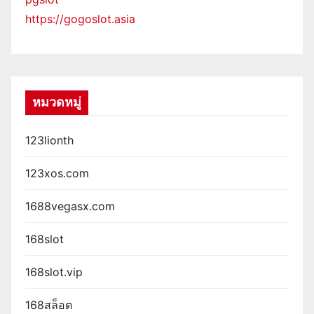
https://gogoslot.asia
หมวดหมู่
123lionth
123xos.com
1688vegasx.com
168slot
168slot.vip
168สล็อต