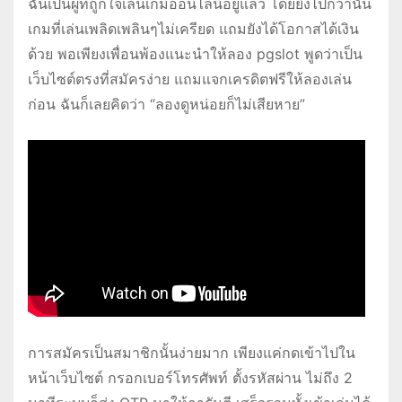
ฉันเป็นผู้ที่ถูกใจเล่นเกมออนไลน์อยู่แล้ว โดยยิ่งไปกว่านั้น
เกมที่เล่นเพลิดเพลินๆไม่เครียด แถมยังได้โอกาสได้เงิน
ด้วย พอเพียงเพื่อนพ้องแนะนำให้ลอง pgslot พูดว่าเป็น
เว็บไซต์ตรงที่สมัครง่าย แถมแจกเครดิตฟรีให้ลองเล่น
ก่อน ฉันก็เลยคิดว่า “ลองดูหน่อยก็ไม่เสียหาย”
การสมัครเป็นสมาชิกนั้นง่ายมาก เพียงแค่กดเข้าไปใน
หน้าเว็บไซต์ กรอกเบอร์โทรศัพท์ ตั้งรหัสผ่าน ไม่ถึง 2