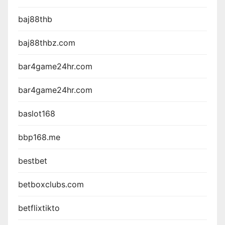
baj88thb
baj88thbz.com
bar4game24hr.com
bar4game24hr.com
baslot168
bbp168.me
bestbet
betboxclubs.com
betflixtikto