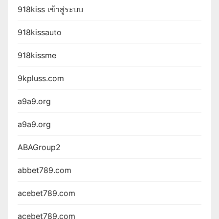
918kiss เข้าสู่ระบบ
918kissauto
918kissme
9kpluss.com
a9a9.org
a9a9.org
ABAGroup2
abbet789.com
acebet789.com
acebet789.com