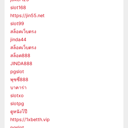
slot168
https://jin55.net
slot99
สล็อตเว็บตรง
jinda44
สล็อตเว็บตรง
สล็อต888
JINDA888
pgslot
พุซซี่888
บาคาร่า
slotxo
slotpg
ดูหนังโป๊
https://1xbetth.vip
pgslot