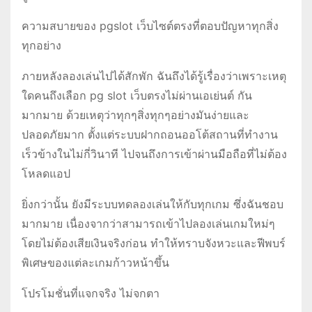
ความสบายของ pgslot เว็บไซต์ตรงที่ตอบปัญหาทุกสิ่ง
ทุกอย่าง
ภายหลังลองเล่นไปได้สักพัก ฉันถึงได้รู้เรื่องว่าเพราะเหตุ
ใดคนถึงเลือก pg slot เว็บตรงไม่ผ่านเอเย่นต์ กัน
มากมาย ด้วยเหตุว่าทุกๆสิ่งทุกๆอย่างมันง่ายและ
ปลอดภัยมาก ตั้งแต่ระบบฝากถอนออโต้สถานที่ทำงาน
เร็วข้างในไม่กี่วินาที ไปจนถึงการเข้าผ่านมือถือที่ไม่ต้อง
โหลดแอป
ยิ่งกว่านั้น ยังมีระบบทดลองเล่นให้กับทุกเกม ซึ่งฉันชอบ
มากมาย เนื่องจากว่าสามารถเข้าไปลองเล่นเกมใหม่ๆ
โดยไม่ต้องเสียเงินจริงก่อน ทำให้ทราบจังหวะและฟีพบร์
พิเศษของแต่ละเกมก้าวหน้าขึ้น
โปรโมชั่นที่แจกจริง ไม่จกตา