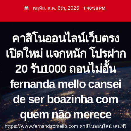
S
พฤหัส. ส.ค. 6th, 2026
1:46:39 PM
k
i
p
คาสิโนออนไลน์เว็บตรง
t
o
เปิดใหม่ แจกหนัก โปรฝาก
c
o
20 รับ1000 ถอนไม่อั้น
n
t
fernanda mello cansei
e
n
de ser boazinha com
t
quem não merece
https://www.fernandacmello.com คาสิโนออนไลน์ เล่นฟรี