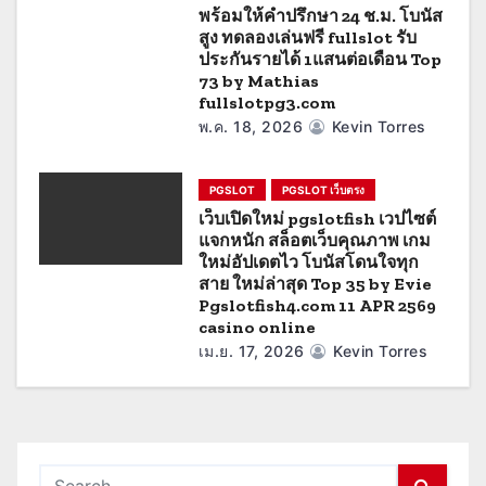
พร้อมให้คำปรึกษา 24 ช.ม. โบนัส
สูง ทดลองเล่นฟรี fullslot รับ
ประกันรายได้ 1แสนต่อเดือน Top
73 by Mathias
fullslotpg3.com
พ.ค. 18, 2026
Kevin Torres
PGSLOT
PGSLOT เว็บตรง
เว็บเปิดใหม่ pgslotfish เวปไซต์
แจกหนัก สล็อตเว็บคุณภาพ เกม
ใหม่อัปเดตไว โบนัสโดนใจทุก
สาย ใหม่ล่าสุด Top 35 by Evie
Pgslotfish4.com 11 APR 2569
casino online
เม.ย. 17, 2026
Kevin Torres