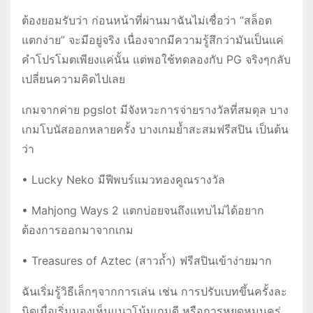
ต้องยอมรับว่า ก่อนหน้าที่ผ่านมาฉันไม่เชื่อว่า “สล็อต
แตกง่าย” จะมีอยู่จริง เนื่องจากมีความรู้สึกว่ามันเป็นแค่
คำโปรโมตเพียงแค่นั้น แต่พอใช้ทดลองกับ PG จริงๆกลับ
เปลี่ยนความคิดไปเลย
เกมจากค่าย pgslot มีจังหวะการจ่ายรางวัลที่สมดุล บาง
เกมโบนัสออกหลายครั้ง บางเกมย้ำสะสมฟรีสปิน เป็นต้น
ว่า
• Lucky Neko มีฟีพบร์แมวทองคูณรางวัล
• Mahjong Ways 2 แตกบ่อยจนถึงแทบไม่ได้อยาก
ต้องการออกมาจากเกม
• Treasures of Aztec (สาวถ้ำ) ฟรีสปินเข้าง่ายมาก
ฉันเริ่มรู้วิธีเล็กๆจากการเล่น เช่น การปรับเบทขึ้นครั้งละ
นิดเมื่อเริ่มมองเห็นแนวโน้มเกมดี หรือการหยุดหมุนครู่