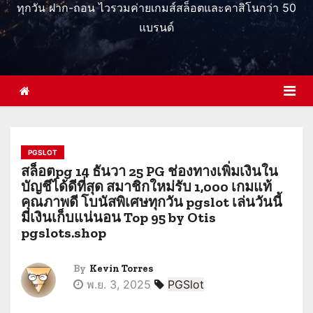
ทุกวัน ฝาก-ถอน ไวรวมค่ายเกมส์สล็อตและคาสิโนกว่า 50
แบรนด์
PGSLOT
สล็อตpg 14 ธันวา 25 PG ช่องทางเพิ่มเงินใน
บัญชีได้ดีที่สุด สมาชิกใหม่รับ 1,000 เกมแท้
คุณภาพดี โบนัสพิเศษทุกวัน pgslot เล่นวันนี้
มีเงินเก็บแน่นอน Top 95 by Otis
pgslots.shop
By
Kevin Torres
พ.ย. 3, 2025
PGSlot