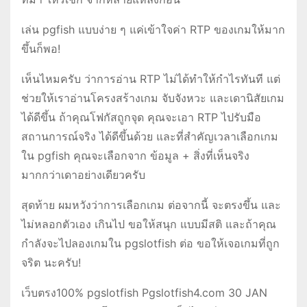
เล่น pgfish แบบง่าย ๆ แค่เข้าใจค่า RTP ของเกมให้มาก
ขึ้นก็พอ!
เห็นไหมครับ ว่าการอ่าน RTP ไม่ได้ทำให้กำไรทันที แต่
ช่วยให้เราอ่านโครงสร้างเกม จับจังหวะ และเดานิสัยเกม
ได้ดีขึ้น ถ้าคุณโฟกัสถูกจุด คุณจะเอา RTP ไปรับมือ
สถานการณ์จริง ได้ดีขึ้นด้วย และที่สำคัญเวลาเลือกเกม
ใน pgfish คุณจะเลือกจาก ข้อมูล + สิ่งที่เห็นจริง
มากกว่าเดาอย่างเดียวครับ
สุดท้าย ผมหวังว่าการเลือกเกม ต่อจากนี้ จะตรงขึ้น และ
ไม่หลอกตัวเอง เกินไป ขอให้สนุก แบบมีสติ และถ้าคุณ
กำลังจะไปลองเกมใน pgslotfish ต่อ ขอให้เจอเกมที่ถูก
จริต นะครับ!
เว็บตรง100% pgslotfish Pgslotfish4.com 30 JAN