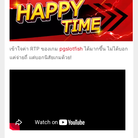
เข้าใจค่า RTP ของเกม
pgslotfish
ได้มากขึ้น ไม่ได้บอก
แค่จ่ายถี่ แต่บอกนิสัยเกมด้วย!