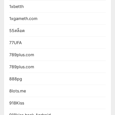
1xbetth
1xgameth.com
55สล็อต
77UFA
789plus.com
789plus.com
888pg
8lots.me
918Kiss