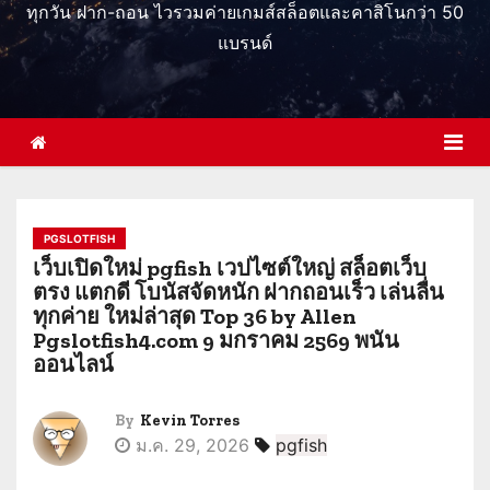
ทุกวัน ฝาก-ถอน ไวรวมค่ายเกมส์สล็อตและคาสิโนกว่า 50
แบรนด์
PGSLOTFISH
เว็บเปิดใหม่ pgfish เวปไซต์ใหญ่ สล็อตเว็บ
ตรง แตกดี โบนัสจัดหนัก ฝากถอนเร็ว เล่นลื่น
ทุกค่าย ใหม่ล่าสุด Top 36 by Allen
Pgslotfish4.com 9 มกราคม 2569 พนัน
ออนไลน์
By
Kevin Torres
ม.ค. 29, 2026
pgfish