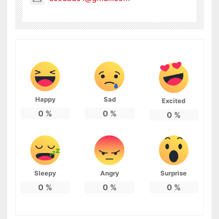
Happy
Sad
Excited
0
%
0
%
0
%
Sleepy
Angry
Surprise
0
%
0
%
0
%