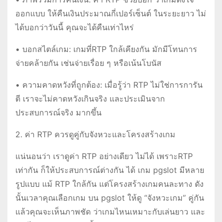
ออกแบบ ให้คืนเงินประมาณกี่เปอร์เซ็นต์ ในระยะยาว ไม่
ได้บอกว่าวันนี้ คุณจะได้คืนเท่าไหร่
• บอกสไตล์เกม: เกมที่RTP ใกล้เคียงกัน มักมีโทนการ
จ่ายคล้ายกัน เช่นจ่ายเรื่อย ๆ หรือเน้นโบนัส
• ความคาดหวังที่ถูกต้อง: เมื่อรู้ว่า RTP ไม่ใช่การการัน
ตี เราจะไม่คาดหวังเกินจริง และประเมินจาก
ประสบการณ์จริง มากขึ้น
2. ค่า RTP ควรดูคู่กับจังหวะและโครงสร้างเกม
แน่นอนว่า เราดูค่า RTP อย่างเดียว ไม่ได้ เพราะRTP
เท่ากัน ก็ให้ประสบการณ์ต่างกัน ได้ เกม pgslot มีหลาย
รูปแบบ แม้ RTP ใกล้กัน แต่โครงสร้างเกมคนละทาง ดัง
นั้นเวลาคุณเลือกเกม บน pgslot ให้ดู “จังหวะเกม” คู่กัน
แล้วคุณจะเห็นภาพชัด ว่าเกมไหนเหมาะกับเล่นยาว และ