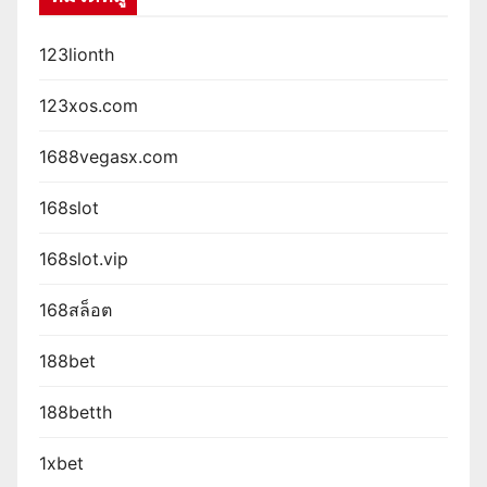
123lionth
123xos.com
1688vegasx.com
168slot
168slot.vip
168สล็อต
188bet
188betth
1xbet