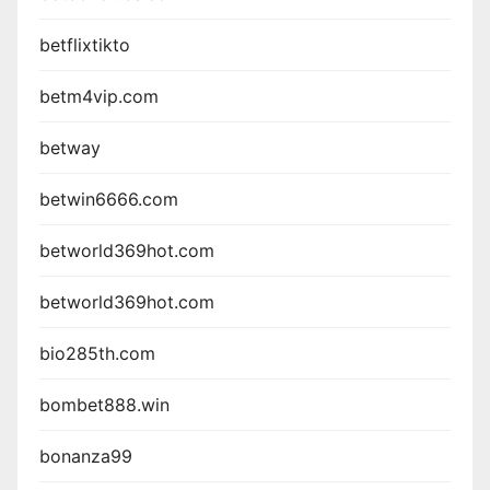
betflixtikto
betm4vip.com
betway
betwin6666.com
betworld369hot.com
betworld369hot.com
bio285th.com
bombet888.win
bonanza99