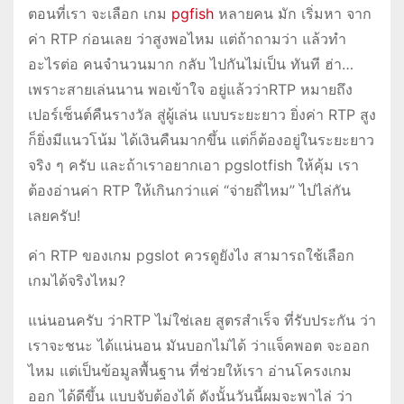
ตอนที่เรา จะเลือก เกม
pgfish
หลายคน มัก เริ่มหา จาก
ค่า RTP ก่อนเลย ว่าสูงพอไหม แต่ถ้าถามว่า แล้วทำ
อะไรต่อ คนจำนวนมาก กลับ ไปกันไม่เป็น ทันที ฮ่า…
เพราะสายเล่นนาน พอเข้าใจ อยู่แล้วว่าRTP หมายถึง
เปอร์เซ็นต์คืนรางวัล สู่ผู้เล่น แบบระยะยาว ยิ่งค่า RTP สูง
ก็ยิ่งมีแนวโน้ม ได้เงินคืนมากขึ้น แต่ก็ต้องอยู่ในระยะยาว
จริง ๆ ครับ และถ้าเราอยากเอา pgslotfish ให้คุ้ม เรา
ต้องอ่านค่า RTP ให้เกินกว่าแค่ “จ่ายถี่ไหม” ไปไล่กัน
เลยครับ!
ค่า RTP ของเกม pgslot ควรดูยังไง สามารถใช้เลือก
เกมได้จริงไหม?
แน่นอนครับ ว่าRTP ไม่ใช่เลย สูตรสำเร็จ ที่รับประกัน ว่า
เราจะชนะ ได้แน่นอน มันบอกไม่ได้ ว่าแจ็คพอต จะออก
ไหม แต่เป็นข้อมูลพื้นฐาน ที่ช่วยให้เรา อ่านโครงเกม
ออก ได้ดีขึ้น แบบจับต้องได้ ดังนั้นวันนี้ผมจะพาไล่ ว่า