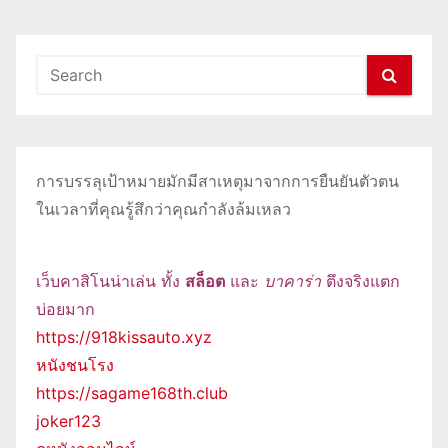
การบรรลุเป้าหมายมักมีสาเหตุมาจากการยืนยันตัวตน
ในเวลาที่คุณรู้สึกว่าคุณกำลังล้มเหลว
เว็บคาสิโนน่าเล่น ทั้ง
สล็อต
และ
บาคาร่า
ตึงจริงแตก
บ่อยมาก
https://918kissauto.xyz
หนังชนโรง
https://sagame168th.club
joker123