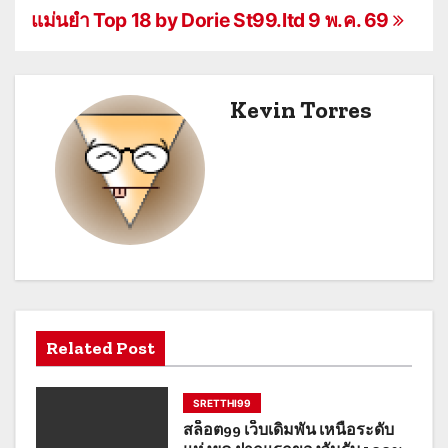
ะ
แม่นยำ Top 18 by Dorie St99.ltd 9 พ.ค. 69
แ
น
Kevin Torres
ว
เ
รื่
อ
ง
Related Post
SRETTHI99
สล็อต99 เว็บเดิมพัน เหนือระดับ