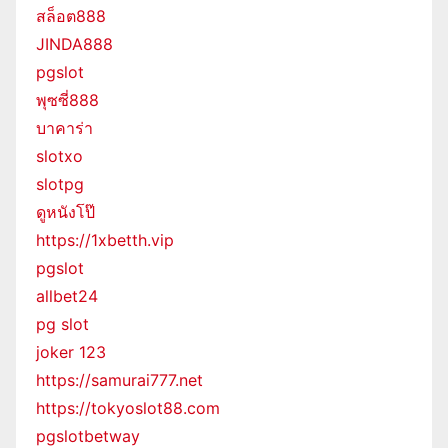
สล็อต888
JINDA888
pgslot
พุซซี่888
บาคาร่า
slotxo
slotpg
ดูหนังโป๊
https://1xbetth.vip
pgslot
allbet24
pg slot
joker 123
https://samurai777.net
https://tokyoslot88.com
pgslotbetway