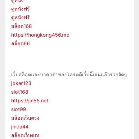
ดูหนัง
ดูหนังฟรี
ดูหนังฟรี
สล็อต168
https://hongkong456.me
สล็อต66
เว็บสล็อตและบาคาร่าของโครตดีเว็บนี้เล่นแล้วรวยจัดๆ
joker123
slot168
https://jin55.net
slot99
สล็อตเว็บตรง
jinda44
สล็อตเว็บตรง