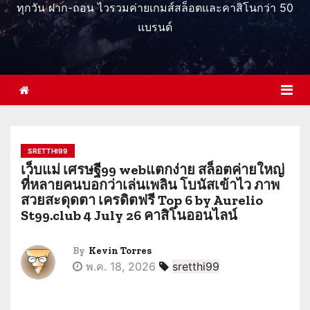
ทุกวัน ฝาก-ถอน ไวรวมค่ายเกมส์สล็อตและคาสิโนกว่า 50
แบรนด์
SRETTHI99
เว็บแม่ เศรษฐี99 webแตกง่าย สล็อตค่ายใหญ่
ที่หลายคนบอกว่าเล่นเพลิน โบนัสเข้าไว ภาพ
สวยสะดุดตา เครดิตฟรี Top 6 by Aurelio
St99.club 4 July 26 คาสิโนออนไลน์
By
Kevin Torres
พ.ค. 18, 2026
sretthi99