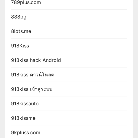
789plus.com
888pg
8lots.me
918Kiss
918kiss hack Android
918kiss ดาวน์โหลด
918kiss เข้าสู่ระบบ
918kissauto
918kissme
9kpluss.com