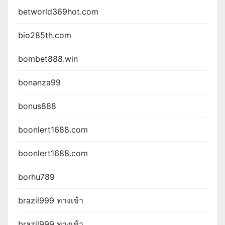
betworld369hot.com
bio285th.com
bombet888.win
bonanza99
bonus888
boonlert1688.com
boonlert1688.com
borhu789
brazil999 ทางเข้า
brazil999 ทางเข้า