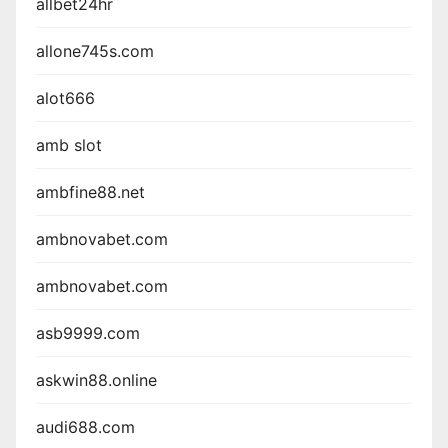
allbet24hr
allone745s.com
alot666
amb slot
ambfine88.net
ambnovabet.com
ambnovabet.com
asb9999.com
askwin88.online
audi688.com