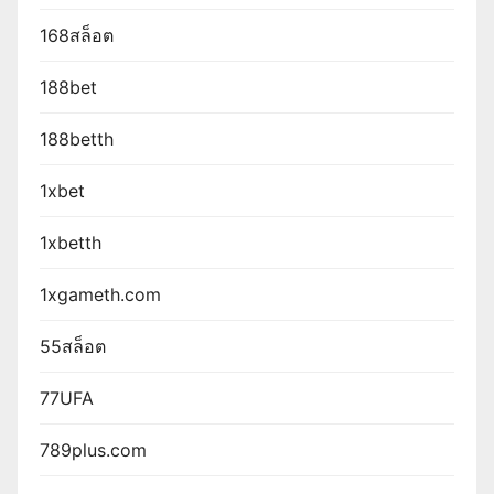
168สล็อต
188bet
188betth
1xbet
1xbetth
1xgameth.com
55สล็อต
77UFA
789plus.com