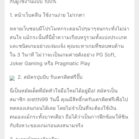
กับผู้ใช้งานแบบ 100%
1. หน้าเว็บคลีน ใช้งานง่าย ไม่รกตา
หลายเว็บชอบมีโปรโมทกระดอนไปๆมาๆจนกระทั่งไม่น่า
สนใจ แม้กระนั้นที่นี่ย้ำความเรียบหรูรวมทั้งแบ่งประเภท
และชนิดเกมอย่างแจ่มแจ้ง คุณจะหาเกมที่ชอบพบด้าน
ใน 3 วินาที ไม่ว่าจะเป็นเกมค่ายดังอย่าง PG Soft,
Joker Gaming หรือ Pragmatic Play
2. สมัครปุบปับ รับเครดิตฟรีปั๊บ
นี่เป็นหมัดเด็ดที่มัดหัวใจมือใหม่ได้อยู่มือ! สมัครเป็น
สมาชิก sretthi99 วันนี้ คุณมีสิทธิ์กดรับเครดิตฟรีเพื่อไป
ทดลองเล่นก่อนได้เลย โดยไม่จำเป็นที่จะต้องใช้เงิน
ตนเองแม้กระทั้งบาทเดียว ถือได้ว่าเป็นการฝึกซ้อมให้ชิน
กับจังหวะของเกมก่อนลงสนามจริง