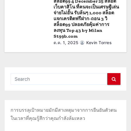
สล็อต99 4 December 25 สล็อต
เว็บคาสิโน ที่คนจะเป็นเศรษฐีเล่น
จ่ายไม่อั้น รับล้นๆ 1,000 สล็อต
แจกเครดิตฟรีฝาก-ถอน 3 วิ
สล็อต99 ปลอดภัยคุ้มค่าการ
ลงทุน Top 43 by Milan
St99b.com
ต.ค. 1, 2025
Kevin Torres
การบรรลุเป้าหมายมักมีสาเหตุมาจากการยืนยันตัวตน
ในเวลาที่คุณรู้สึกว่าคุณกำลังล้มเหลว