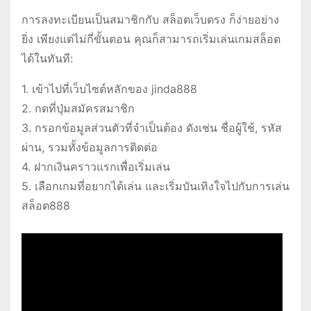
การลงทะเบียนเป็นสมาชิกกับ สล็อตเว็บตรง ก็ง่ายอย่าง
ยิ่ง เพียงแต่ไม่กี่ขั้นตอน คุณก็สามารถเริ่มเล่นเกมสล็อต
ได้ในทันที:
1. เข้าไปที่เว็บไซต์หลักของ jinda888
2. กดที่ปุ่มสมัครสมาชิก
3. กรอกข้อมูลส่วนตัวที่จำเป็นต้อง ดังเช่น ชื่อผู้ใช้, รหัส
ผ่าน, รวมทั้งข้อมูลการติดต่อ
4. ฝากเงินคราวแรกเพื่อเริ่มเล่น
5. เลือกเกมที่อยากได้เล่น และเริ่มบันเทิงใจไปกับการเล่น
สล็อต888