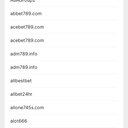
ABAGroup2
abbet789.com
acebet789.com
acebet789.com
adm789.info
adm789.info
allbestbet
allbet24hr
allone745s.com
alot666