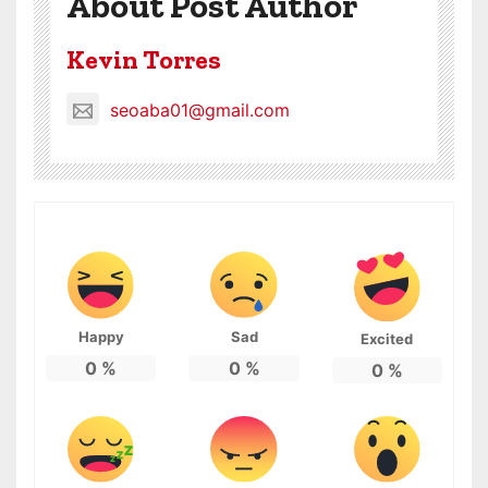
About Post Author
Kevin Torres
seoaba01@gmail.com
Happy
Sad
Excited
0
%
0
%
0
%