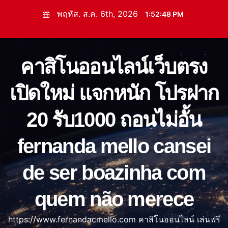
S
พฤหัส. ส.ค. 6th, 2026
1:52:49 PM
k
i
p
คาสิโนออนไลน์เว็บตรง
t
o
เปิดใหม่ แจกหนัก โปรฝาก
c
o
20 รับ1000 ถอนไม่อั้น
n
t
fernanda mello cansei
e
n
de ser boazinha com
t
quem não merece
https://www.fernandacmello.com คาสิโนออนไลน์ เล่นฟรี