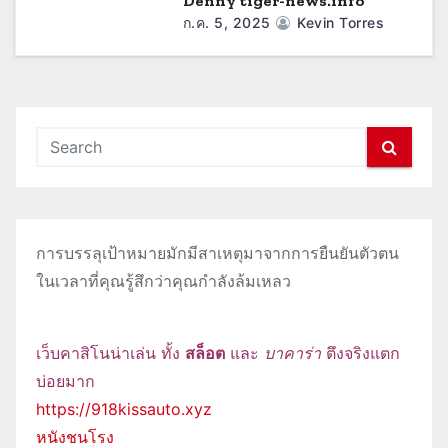
Denny tiger-news.info
ก.ค. 5, 2025
Kevin Torres
การบรรลุเป้าหมายมักมีสาเหตุมาจากการยืนยันตัวตน
ในเวลาที่คุณรู้สึกว่าคุณกำลังล้มเหลว
เว็บคาสิโนน่าเล่น ทั้ง
สล็อต
และ
บาคาร่า
ตึงจริงแตก
บ่อยมาก
https://918kissauto.xyz
หนังชนโรง