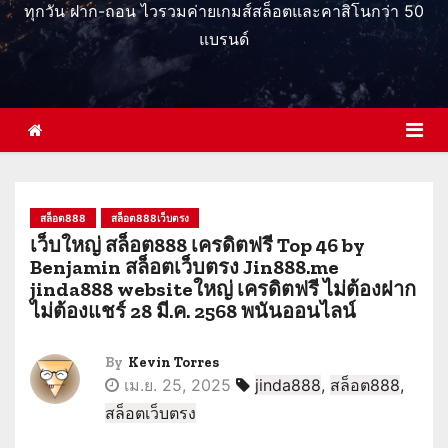
ทุกวัน ฝาก-ถอน ไวรวมค่ายเกมส์สล็อตและคาสิโนกว่า 50
แบรนด์
สล็อต888
สล็อต888เว็บตรง
เว็บใหญ่ สล็อต888 เครดิตฟรี Top 46 by
Benjamin สล็อตเว็บตรง Jin888.me
jinda888 websiteใหญ่ เครดิตฟรี ไม่ต้องฝาก
ไม่ต้องแชร์ 28 มี.ค. 2568 พนันออนไลน์
By
Kevin Torres
เม.ย. 25, 2025
jinda888
,
สล็อต888
,
สล็อตเว็บตรง