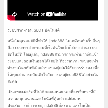
ระบบฝาก-ถอน SLOT อัตโนมัติ
หนึ่งในคุณสมบัติที่ทำให้ jinda888 ไม่เหมือนกับเว็บอื่นๆ
คือระบบการฝาก-ถอนที่เร็วทันใจแล้วก็สบายผ่านระบบ
อัตโนมัติ โดยผู้เล่นjinda888สามารถกระทำฝากเงินเข้า
ระบบและถอนเงินออกได้โดยไม่ต้องรอนาน ระบบจะทำ
ทำงานโดยทันทีเมื่อคำขอของผู้เล่นได้รับการรับรอง เพื่อ
ให้คุณสามารถบันเทิงใจกับการเล่นjinda888ได้อย่างไม่
สะดุด
เป็นแพลตฟอร์มที่ไม่เพียงแต่เสนอเกมสล็อตเว็บตรงที่มี
ความสนุกสนานและโบนัสที่คุ้มค่า แต่ยังมอบ
ประสบการณ์การเล่นjinda888ที่สะดวกและไม่เป็น