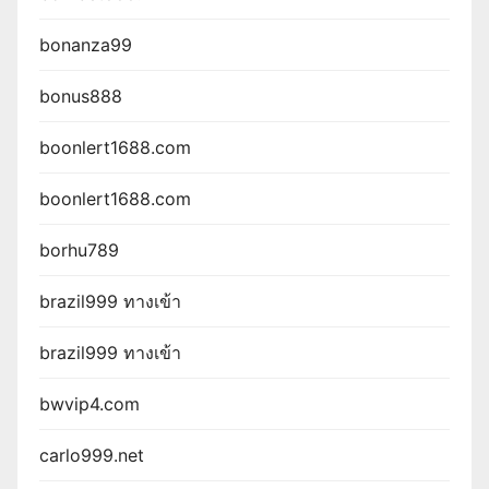
bonanza99
bonus888
boonlert1688.com
boonlert1688.com
borhu789
brazil999 ทางเข้า
brazil999 ทางเข้า
bwvip4.com
carlo999.net