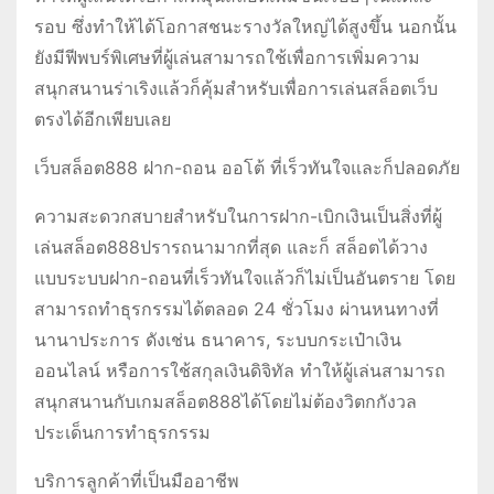
รอบ ซึ่งทำให้ได้โอกาสชนะรางวัลใหญ่ได้สูงขึ้น นอกนั้น
ยังมีฟีพบร์พิเศษที่ผู้เล่นสามารถใช้เพื่อการเพิ่มความ
สนุกสนานร่าเริงแล้วก็คุ้มสำหรับเพื่อการเล่นสล็อตเว็บ
ตรงได้อีกเพียบเลย
เว็บสล็อต888 ฝาก-ถอน ออโต้ ที่เร็วทันใจและก็ปลอดภัย
ความสะดวกสบายสำหรับในการฝาก-เบิกเงินเป็นสิ่งที่ผู้
เล่นสล็อต888ปรารถนามากที่สุด และก็ สล็อตได้วาง
แบบระบบฝาก-ถอนที่เร็วทันใจแล้วก็ไม่เป็นอันตราย โดย
สามารถทำธุรกรรมได้ตลอด 24 ชั่วโมง ผ่านหนทางที่
นานาประการ ดังเช่น ธนาคาร, ระบบกระเป๋าเงิน
ออนไลน์ หรือการใช้สกุลเงินดิจิทัล ทำให้ผู้เล่นสามารถ
สนุกสนานกับเกมสล็อต888ได้โดยไม่ต้องวิตกกังวล
ประเด็นการทำธุรกรรม
บริการลูกค้าที่เป็นมืออาชีพ