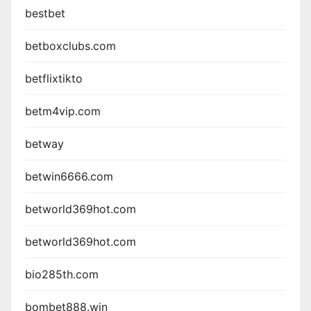
bestbet
betboxclubs.com
betflixtikto
betm4vip.com
betway
betwin6666.com
betworld369hot.com
betworld369hot.com
bio285th.com
bombet888.win