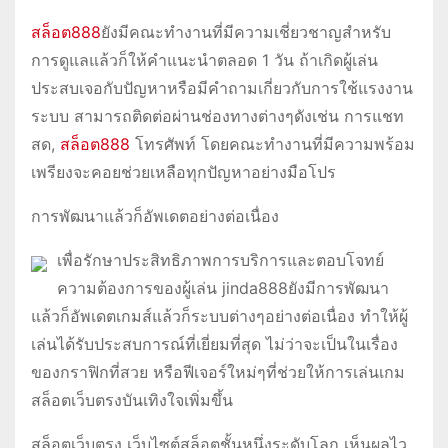
สล็อต888
ยังมีคณะทำงานที่มีความเชี่ยวชาญสำหรับ
การดูแลแล้วก็ให้คำแนะนำตลอด 1 วัน ถ้าเกิดผู้เล่น
ประสบเจอกับปัญหาหรือมีคำถามเกี่ยวกับการใช้แรงงาน
ระบบ สามารถติดต่อผ่านช่องทางต่างๆดังเช่น การแชท
สด,
สล็อต888
โทรศัพท์ โดยคณะทำงานที่มีความพร้อม
เพรียงจะคอยช่วยเหลือทุกปัญหาอย่างมือโปร
การพัฒนาแล้วก็อัพเดตอย่างต่อเนื่อง
เพื่อรักษาประสิทธิภาพการบริการและตอบโจทย์
ความต้องการของผู้เล่น jinda888ยังมีการพัฒนา
แล้วก็อัพเดตเกมส์แล้วก็ระบบต่างๆอย่างต่อเนื่อง ทำให้ผู้
เล่นได้รับประสบการณ์ที่เยี่ยมที่สุด ไม่ว่าจะเป็นในเรื่อง
ของกราฟิกที่สวย หรือฟีเจอร์ใหม่ๆที่ช่วยให้การเล่นเกม
สล็อตเว็บตรงบันเทิงใจเพิ่มขึ้น
สล็อตเว็บตรง เว็บไซต์สล็อตชั้นหนึ่งระดับโลก เห็นผลไว