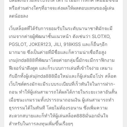
ปลอดภัยรวมทั้งโปร่งใส เพราะไม่มีการหักค่าคอมมิชชั่น
หรือส่วนต่างใดๆที่อาจจะส่งผลให้ผลตอบแทนของผู้เล่น
ลดน้อยลง
เว็บสล็อตที่ได้รับการยอมรับในระดับนานาชาติมักจะมี
เกมจากค่ายผู้พัฒนาชั้นแนวหน้า ดังเช่นว่า SLOTXO,
PGSLOT, JOKER123, JILI, 918KISS และก็อื่นๆอีก
มากมาย ซึ่งเป็นค่ายที่มีชื่อและก็ความน่าเชื่อถือสูง
เกมjinda888ที่พัฒนาโดยค่ายกลุ่มนี้มักจะมีกราฟิกงาม
ฟีเจอร์น่าดึงดูด และก็ระบบการเล่นที่เข้าใจง่าย เหมาะ
กับอีกทั้งผู้เล่นjinda888มือใหม่และก็ผู้เล่นมือโปร สล็อต
เว็บไซต์ตรงมักจะมีระบบระเบียบที่เร็วทันใจในการฝาก-
ถอน ทำให้ผู้เล่นสามารถได้ผลได้ภายในระยะเวลาอันสั้น
เมื่อชนะเกมรวมทั้งปรารถนาถอนเงิน ผู้เล่นสามารถทำ
ธุรกรรมได้ในทันที โดยไม่ต้องรอนาน ซึ่งเพิ่มความ
สะดวกสบายและก็ทำให้ผู้เล่นสล็อต888มั่นอกมั่นใจ
สำหรับในการลงทุนเพิ่มขึ้นเรื่อยๆ