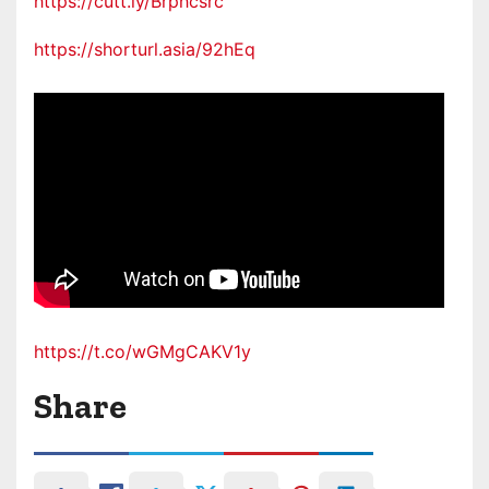
https://cutt.ly/Brphcsrc
https://shorturl.asia/92hEq
https://t.co/wGMgCAKV1y
Share