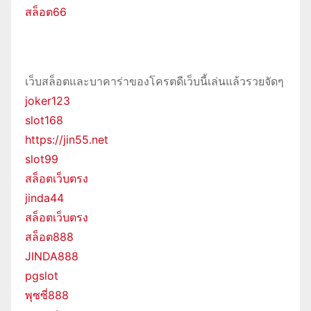
สล็อต66
เว็บสล็อตและบาคาร่าของโครตดีเว็บนี้เล่นแล้วรวยจัดๆ
joker123
slot168
https://jin55.net
slot99
สล็อตเว็บตรง
jinda44
สล็อตเว็บตรง
สล็อต888
JINDA888
pgslot
พุซซี่888