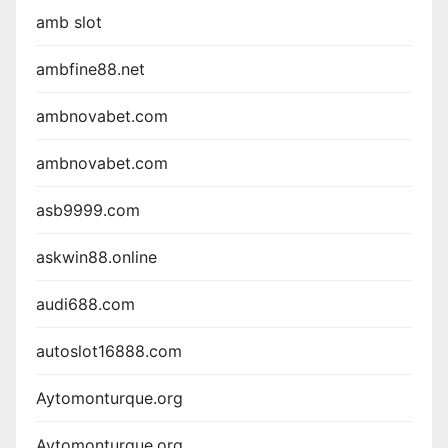
amb slot
ambfine88.net
ambnovabet.com
ambnovabet.com
asb9999.com
askwin88.online
audi688.com
autoslot16888.com
Aytomonturque.org
Aytomonturque.org