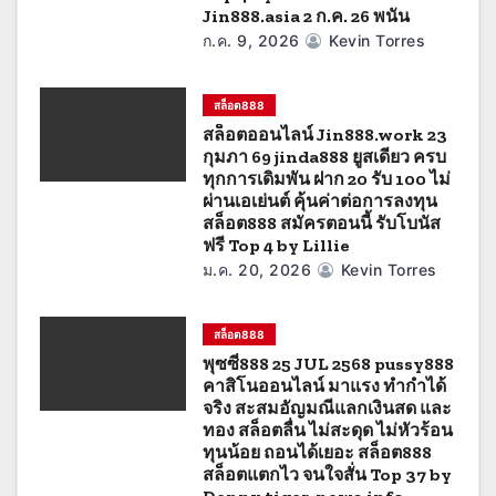
Jin888.asia 2 ก.ค. 26 พนัน
ก.ค. 9, 2026
Kevin Torres
สล็อต888
สล็อตออนไลน์ Jin888.work 23
กุมภา 69 jinda888 ยูสเดียว ครบ
ทุกการเดิมพัน ฝาก 20 รับ 100 ไม่
ผ่านเอเย่นต์ คุ้นค่าต่อการลงทุน
สล็อต888 สมัครตอนนี้ รับโบนัส
ฟรี Top 4 by Lillie
ม.ค. 20, 2026
Kevin Torres
สล็อต888
พุซซี่888 25 JUL 2568 pussy888
คาสิโนออนไลน์ มาแรง ทำกำได้
จริง สะสมอัญมณีแลกเงินสด และ
ทอง สล็อตลื่น ไม่สะดุด ไม่หัวร้อน
ทุนน้อย ถอนได้เยอะ สล็อต888
สล็อตแตกไว จนใจสั่น Top 37 by