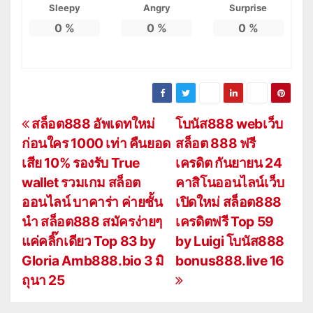
Sleepy
Angry
Surprise
0
%
0
%
0
%
แ
สล็อต888 อัพเดทใหม่
โบนัส888 webเว็บ
ก่อนใคร 1000 เท่า คืนยอด
สล็อต 888 ฟรี
น
เสีย 10% รองรับ True
เครดิต กันยายน 24
ะ
wallet รวมเกม สล็อต
คาสิโนออนไลน์เว็บ
ออนไลน์ บาคาร่า ค่ายชั้น
เปิดใหม่ สล็อต888
แ
นำ สล็อต888 สมัครง่ายๆ
เครดิตฟรี Top 59
น
แค่คลิ๊กเดียว Top 83 by
by Luigi โบนัส888
Gloria Amb888.bio 3 มิ
bonus888.live 16
ว
ถุนา 25
เ