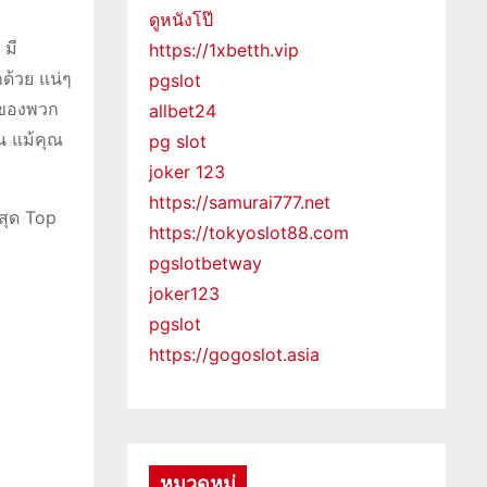
ดูหนังโป๊
 มี
https://1xbetth.vip
ด้วย แน่ๆ
pgslot
7ของพวก
allbet24
น แม้คุณ
pg slot
joker 123
https://samurai777.net
ี่สุด Top
https://tokyoslot88.com
pgslotbetway
joker123
pgslot
https://gogoslot.asia
หมวดหมู่