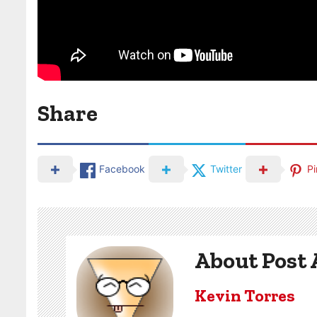
Share
Facebook
Twitter
Pi
About Post
Kevin Torres