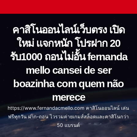
คาสิโนออนไลน์เว็บตรง เปิด
ใหม่ แจกหนัก โปรฝาก 20
รับ1000 ถอนไม่อั้น fernanda
mello cansei de ser
boazinha com quem não
merece
https://www.fernandacmello.com คาสิโนออนไลน์ เล่น
ฟรีทุกวัน ฝาก-ถอน ไวรวมค่ายเกมส์สล็อตและคาสิโนกว่า
50 แบรนด์