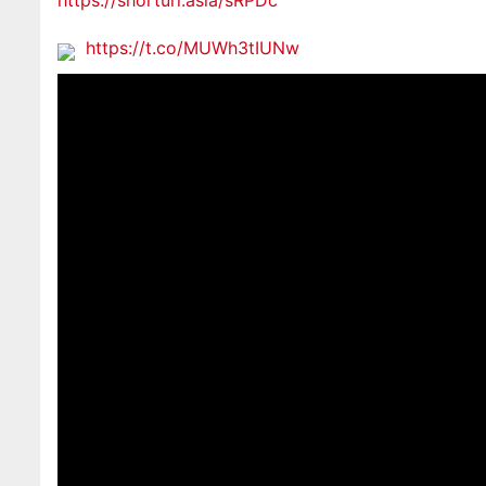
https://shorturl.asia/sRPDc
https://t.co/MUWh3tIUNw