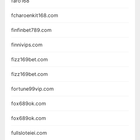
faro168
fcharoenkit168.com
finfinbet789.com
finnivips.com
fizz169bet.com
fizz169bet.com
fortune99vip.com
fox689ok.com
fox689ok.com
fullsloteiei.com