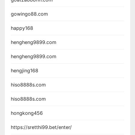
gowingo88.com
happy168
hengheng9899.com
hengheng9899.com
hengjing168
hiso8888s.com
hiso8888s.com
hongkong456
https://sretthi99.bet/enter/