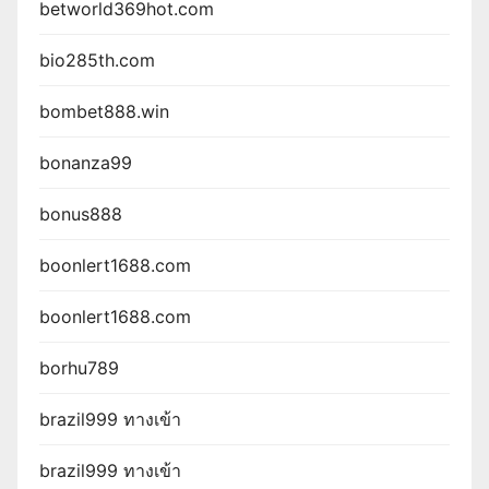
betworld369hot.com
bio285th.com
bombet888.win
bonanza99
bonus888
boonlert1688.com
boonlert1688.com
borhu789
brazil999 ทางเข้า
brazil999 ทางเข้า