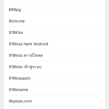
888pg
8lots.me
918Kiss
918kiss hack Android
918kiss ดาวน์โหลด
918kiss เข้าสู่ระบบ
918kissauto
918kissme
9kpluss.com