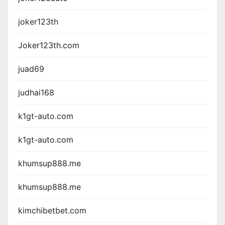
joker123th
Joker123th.com
juad69
judhai168
k1gt-auto.com
k1gt-auto.com
khumsup888.me
khumsup888.me
kimchibetbet.com