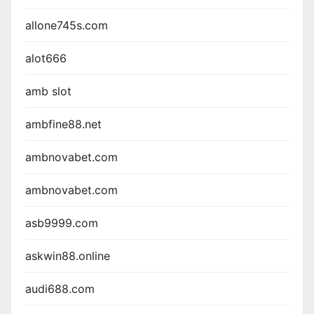
allone745s.com
alot666
amb slot
ambfine88.net
ambnovabet.com
ambnovabet.com
asb9999.com
askwin88.online
audi688.com