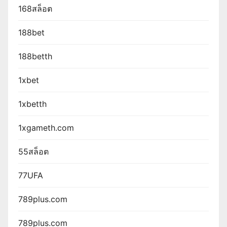
168สล็อต
188bet
188betth
1xbet
1xbetth
1xgameth.com
55สล็อต
77UFA
789plus.com
789plus.com