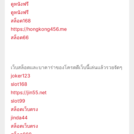
ดูหนังฟรี
ดูหนังฟรี
สล็อต168
https://hongkong456.me
สล็อต66
เว็บสล็อตและบาคาร่าของโครตดีเว็บนี้เล่นแล้วรวยจัดๆ
joker123
slot168
https://jin55.net
slot99
สล็อตเว็บตรง
jinda44
สล็อตเว็บตรง