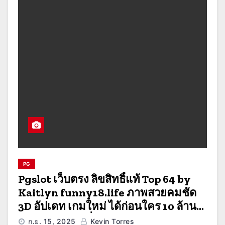
PG
Pgslot เว็บตรง ลิขสิทธิ์แท้ Top 64 by
Kaitlyn funny18.life ภาพสวยคมชัด
3D อัปเดท เกมใหม่ ได้ก่อนใคร 10 ล้านก็
ถอนได้ PG ฟันนี่18 การันตีความสนุก 1
ก.ย. 15, 2025
Kevin Torres