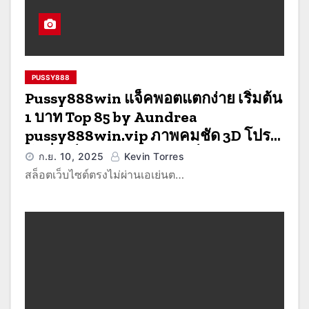
PUSSY888
Pussy888win แจ็คพอตแตกง่าย เริ่มต้น
1 บาท Top 85 by Aundrea
pussy888win.vip ภาพคมชัด 3D โปร
โมชั่นเด็ดมากมายมือใหม่ก็เล่นได้
ก.ย. 10, 2025
Kevin Torres
pussy888 แตกต่างไม่ซ้ำใคร แตกดีกว่า
สล็อตเว็บไซต์ตรงไม่ผ่านเอเย่นต…
เดิม 16 พฤศจิกายน 25