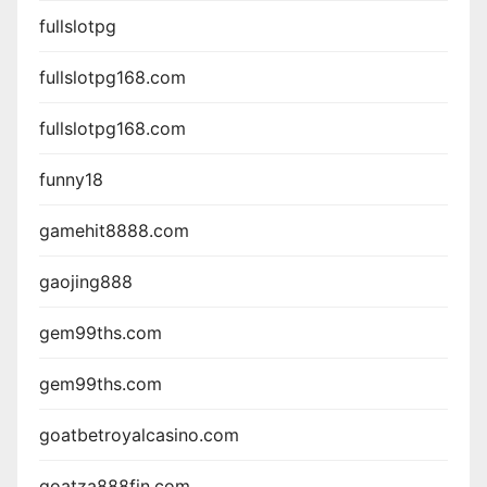
fullslotpg
fullslotpg168.com
fullslotpg168.com
funny18
gamehit8888.com
gaojing888
gem99ths.com
gem99ths.com
goatbetroyalcasino.com
goatza888fin.com