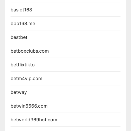
baslot168
bbp168.me
bestbet
betboxclubs.com
betflixtikto
betm4vip.com
betway
betwin6666.com
betworld369hot.com