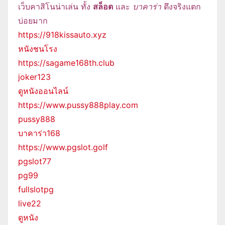
เว็บคาสิโนน่าเล่น ทั้ง
สล็อต
และ
บาคาร่า
ตึงจริงแตก
n
บ่อยมาก
a
https://918kissauto.xyz
t
หนังชนโรง
https://sagame168th.club
i
joker123
o
ดูหนังออนไลน์
https://www.pussy888play.com
n
pussy888
บาคาร่า168
https://www.pgslot.golf
pgslot77
pg99
fullslotpg
live22
ดูหนัง