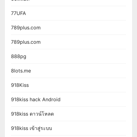
77UFA
789plus.com
789plus.com
888pg
8lots.me
918Kiss
918kiss hack Android
918kiss ดาวน์โหลด
918kiss เข้าสู่ระบบ