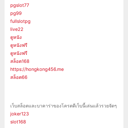
pgslot77
pg99
fullslotpg
live22
ดูหนัง
ดูหนังฟรี
ดูหนังฟรี
สล็อต168
https://hongkong456.me
สล็อต66
เว็บสล็อตและบาคาร่าของโครตดีเว็บนี้เล่นแล้วรวยจัดๆ
joker123
slot168