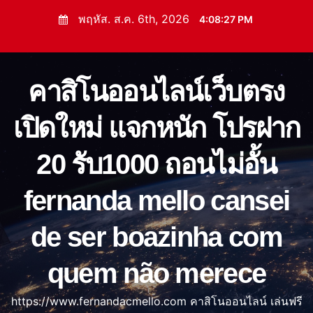
S
พฤหัส. ส.ค. 6th, 2026
4:08:28 PM
k
i
p
คาสิโนออนไลน์เว็บตรง
t
o
เปิดใหม่ แจกหนัก โปรฝาก
c
o
20 รับ1000 ถอนไม่อั้น
n
t
fernanda mello cansei
e
n
de ser boazinha com
t
quem não merece
https://www.fernandacmello.com คาสิโนออนไลน์ เล่นฟรี