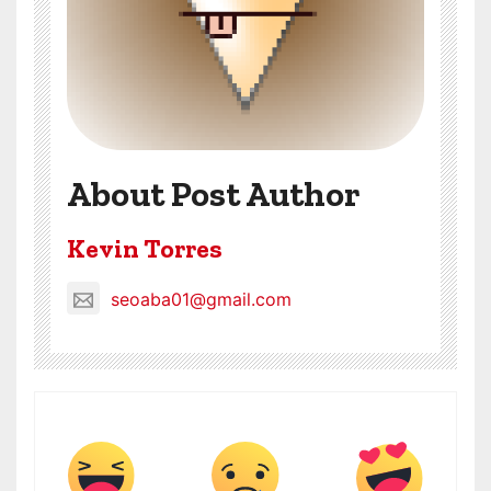
About Post Author
Kevin Torres
seoaba01@gmail.com