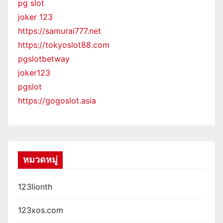
pg slot
joker 123
https://samurai777.net
https://tokyoslot88.com
pgslotbetway
joker123
pgslot
https://gogoslot.asia
หมวดหมู่
123lionth
123xos.com