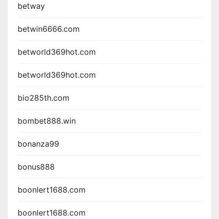
betway
betwin6666.com
betworld369hot.com
betworld369hot.com
bio285th.com
bombet888.win
bonanza99
bonus888
boonlert1688.com
boonlert1688.com