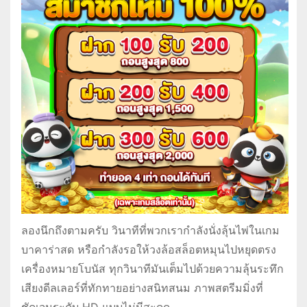
ลองนึกถึงตามครับ วินาทีที่พวกเรากำลังนั่งลุ้นไพ่ในเกม
บาคาร่าสด หรือกำลังรอให้วงล้อสล็อตหมุนไปหยุดตรง
เครื่องหมายโบนัส ทุกวินาทีมันเต็มไปด้วยความลุ้นระทึก
เสียงดีลเลอร์ที่ทักทายอย่างสนิทสนม ภาพสตรีมมิ่งที่