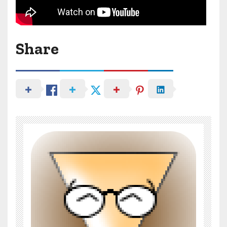
Share