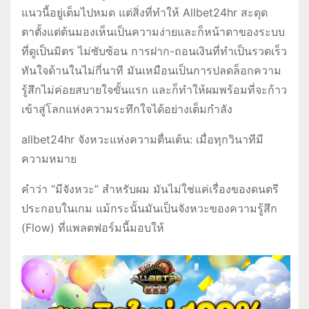
แนวนี้อยู่เต็มไปหมด แต่สิ่งที่ทำให้ Allbet24hr สะดุด
ตาตั้งแต่ต้นมองเห็นเป็นความง่ายและก็หน้าตาของระบบ
ที่ดูเป็นมิตร ไม่ซับซ้อน การฝาก-ถอนเงินที่ทำเป็นรวดเร็ว
ทันใจด้านในไม่กี่นาที มันเหมือนเป็นการปลดล็อกความ
รู้สึกไม่ค่อยสบายใจขั้นแรก และก็ทำให้ผมพร้อมที่จะก้าว
เข้าสู่โลกแห่งความระทึกใจได้อย่างเต็มกำลัง
allbet24hr จังหวะแห่งความตื่นเต้น: เมื่อทุกวินาทีมี
ความหมาย
คำว่า “มีจังหวะ” สำหรับผม มันไม่ใช่แค่เรื่องของดนตรี
ประกอบในเกม แม้กระนั้นมันเป็นจังหวะของความรู้สึก
(Flow) ที่แพลตฟอร์มนี้มอบให้