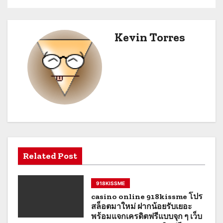
แ
น
Kevin Torres
ว
เ
รื่
อ
ง
Related Post
918KISSME
casino online 918kissme โปร
สล็อตมาใหม่ ฝากน้อยรับเยอะ
พร้อมแจกเครดิตฟรีแบบจุก ๆ เว็บ