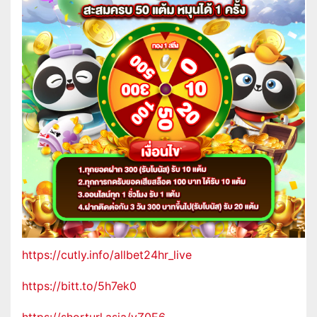
https://cutly.info/allbet24hr_live
https://bitt.to/5h7ek0