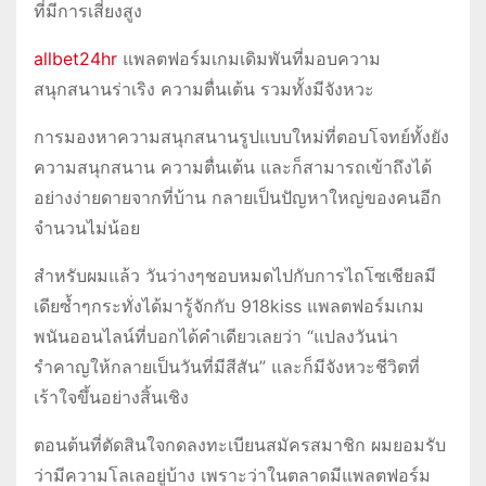
ที่มีการเสี่ยงสูง
allbet24hr
แพลตฟอร์มเกมเดิมพันที่มอบความ
สนุกสนานร่าเริง ความตื่นเต้น รวมทั้งมีจังหวะ
การมองหาความสนุกสนานรูปแบบใหม่ที่ตอบโจทย์ทั้งยัง
ความสนุกสนาน ความตื่นเต้น และก็สามารถเข้าถึงได้
อย่างง่ายดายจากที่บ้าน กลายเป็นปัญหาใหญ่ของคนอีก
จำนวนไม่น้อย
สำหรับผมแล้ว วันว่างๆชอบหมดไปกับการไถโซเชียลมี
เดียซ้ำๆกระทั่งได้มารู้จักกับ 918kiss แพลตฟอร์มเกม
พนันออนไลน์ที่บอกได้คำเดียวเลยว่า “แปลงวันน่า
รำคาญให้กลายเป็นวันที่มีสีสัน” และก็มีจังหวะชีวิตที่
เร้าใจขึ้นอย่างสิ้นเชิง
ตอนต้นที่ตัดสินใจกดลงทะเบียนสมัครสมาชิก ผมยอมรับ
ว่ามีความโลเลอยู่บ้าง เพราะว่าในตลาดมีแพลตฟอร์ม