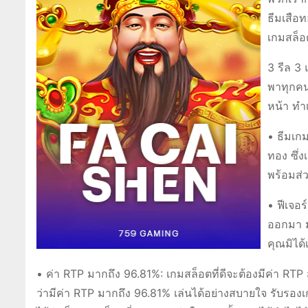
ธีมเสือท
เกมสล็
3 รีล 3 
พาทุกคน
หน้า ทำ
• ธีมเกม
ทอง ซึ่
พร้อมส่
• ฟีเจอ
ออกมา ม
คุณมิได้
• ค่า RTP มากถึง 96.81%: เกมสล็อตที่ดีจะต้องมีค่า RTP ส
ว่ามีค่า RTP มากถึง 96.81% เล่นได้อย่างสบายใจ รับรอง