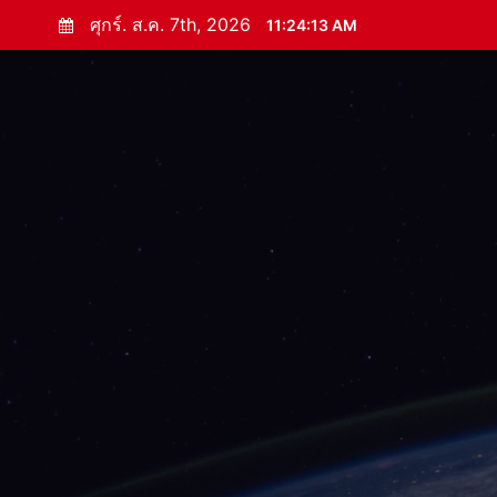
S
ศุกร์. ส.ค. 7th, 2026
11:24:14 AM
k
i
p
t
o
c
o
n
t
e
n
t