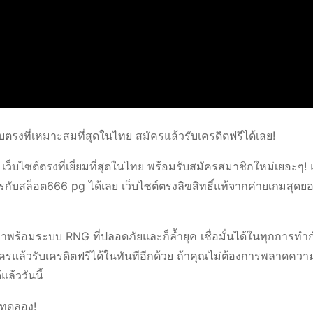
็บตรงที่เหมาะสมที่สุดในไทย สมัครแล้วรับเครดิตฟรีได้เลย!
 เว็บไซต์ตรงที่เยี่ยมที่สุดในไทย พร้อมรับสมัครสมาชิกใหม่เยอะๆ! 
การกับสล็อต666 pg ได้เลย เว็บไซต์ตรงลิขสิทธิ์แท้จากค่ายเกมสุ
มาพร้อมระบบ RNG ที่ปลอดภัยและก็ล้ำยุค เชื่อมั่นได้ในทุกการทำ
ครแล้วรับเครดิตฟรีได้ในทันทีอีกด้วย ถ้าคุณไม่ต้องการพลาดควา
ล้ววันนี้
้ทดลอง!