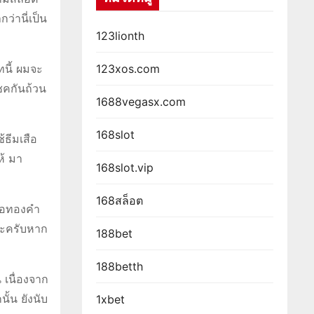
ว่านี่เป็น
123lionth
ทนี้ ผมจะ
123xos.com
ชคกันถ้วน
1688vegasx.com
168slot
้ธีมเสือ
ห้ มา
168slot.vip
168สล็อต
สือทองคำ
นะครับหาก
188bet
188betth
 เนื่องจาก
ั้น ยังนับ
1xbet