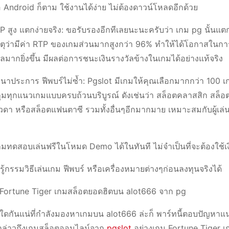
อ Android ก็ตาม ใช้งานได้ง่าย ไม่ต้องดาวน์โหลดอีกด้วย
TP สูง แตกง่ายจริง: ขอรับรองอีกทีเลยนะนะครับว่า เกม pg นั้นแ
ตุว่ามีค่า RTP ของเกมส่วนมากสูงกว่า 96% ทำให้ได้โอกาสในการ
ัลมากยิ่งขึ้น มีผลต่อการชนะเงินรางวัลข้างในเกมได้อย่างแท้จริง
นาประการ ฟีพบร์ไม่ซ้ำ: Pgslot มีเกมให้คุณเลือกมากกว่า 100 เ
มทุกแนวเกมแบบครบถ้วนบริบูรณ์ ดังเช่นว่า สล็อตคลาสสิก สล็อตเ
วดา หรือสล็อตแฟนตาซี รวมทั้งอื่นๆอีกมากมาย เหมาะสมกับผู้เล่
มทดสอบเล่นฟรีในโหมด Demo ได้ในทันที ไม่จำเป็นที่จะต้องใช้เง
้กรรมวิธีเล่นเกม ฟีพบร์ หรือเครื่องหมายต่างๆก่อนลงทุนจริงได้
ม Fortune Tiger เกมสล็อตยอดฮิตบน alot666 จาก pg
ู้ใดกันแน่ที่กำลังมองหาเกมบน alot666 ล่ะก็ พาร์ทนี้ตอบปัญหาแน
ล่าวถึงเกมสล็อตออนไลน์จาก
pgslot
อย่างเกม Fortune Tiger เ