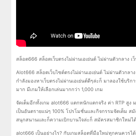
สล็อต666 สล็อตเว็บตรงไม่ผ่านเอเย่นต์ ไม่ผ่านตัวกลาง เว
Alot666 สล็อตเว็บไซต์ตรงไม่ผ่านเอเย่นต์ ไม่ผ่านตัวกลาง
กำลังมองหาเว็บตรงไม่ผ่านเอเย่นต์ดีๆล่ะก็ มาลองใช้บริ
มาก มีเกมให้เลือกเล่นมากกว่า 1,000 เกม
จัดเต็มอีกทั้งเกม alot666 แตกหนักแตกจริง ค่า RTP สูง 
เป็นอันตรายแน่ๆ 100% โปรโมชั่นและกิจกรรมจัดเต็ม สมั
สนุกสนานและก็ความเบิกบานใจล่ะก็ สมัครสมาชิกใหม่ได้แ
alot666 เป็นอย่างไร? กับเกมสล็อตที่มือใหม่ทุกคนควรได