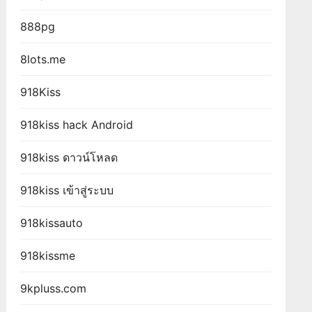
888pg
8lots.me
918Kiss
918kiss hack Android
918kiss ดาวน์โหลด
918kiss เข้าสู่ระบบ
918kissauto
918kissme
9kpluss.com