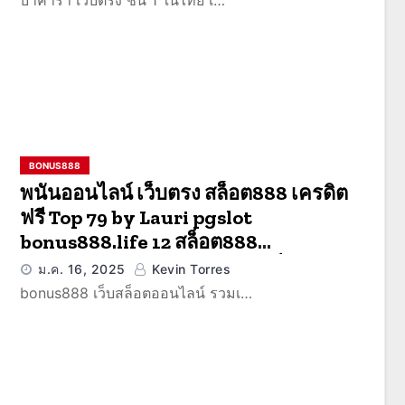
ล่าสุด 7 กุมภา 68
BONUS888
พนันออนไลน์ เว็บตรง สล็อต888 เครดิต
ฟรี Top 79 by Lauri pgslot
bonus888.life 12 สล็อต888
websiteแตกง่าย ทดลองเล่นสล็อต ม.ค.
ม.ค. 16, 2025
Kevin Torres
2568
bonus888 เว็บสล็อตออนไลน์ รวมเ…