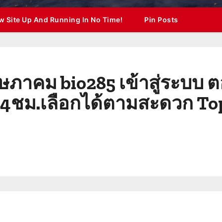
w Site Up And Running In No Time!
Pin Posts
ฤษภาคม bio285 เข้าสู่ระบบ 
4ชม.เลือกได้ตามสะดวก Top