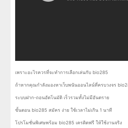
เพราะอะไรควรที่จะทำการเลือกเล่นกับ bio285
ถ้าหากคุณกำลังมองหาเว็บพนันออนไลน์ที่ครบวงจร bio285 เ
ระบบฝาก-ถอนอัตโนมัติ เร็วรวมทั้งไม่มีอันตราย
ขั้นตอน bio285 สมัคร ง่าย ใช้เวลาไม่เกิน 1 นาที
โปรโมชั่นพิเศษพร้อม bio285 เครดิตฟรี ให้ใช้งานจริง