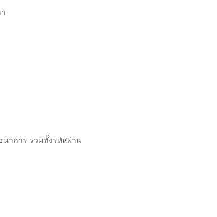
ลา
ชีธนาคาร รวมทั้งรหัสผ่าน