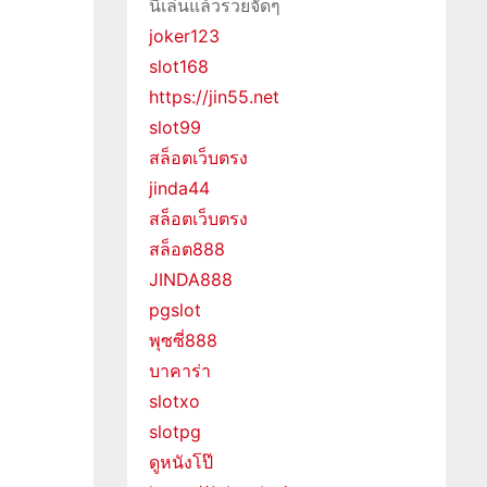
นี้เล่นแล้วรวยจัดๆ
joker123
slot168
https://jin55.net
slot99
สล็อตเว็บตรง
jinda44
สล็อตเว็บตรง
สล็อต888
JINDA888
pgslot
พุซซี่888
บาคาร่า
slotxo
slotpg
ดูหนังโป๊