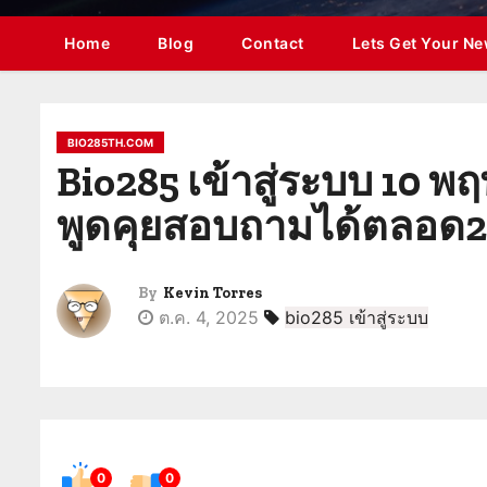
Home
Blog
Contact
Lets Get Your Ne
BIO285TH.COM
Bio285 เข้าสู่ระบบ 10 พ
พูดคุยสอบถามได้ตลอด2
By
Kevin Torres
ต.ค. 4, 2025
bio285 เข้าสู่ระบบ
0
0