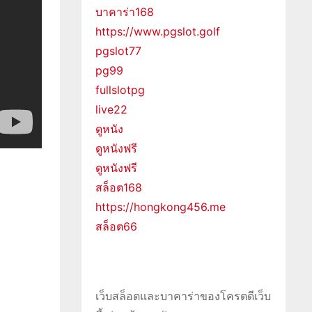
บาคาร่า168
https://www.pgslot.golf
pgslot77
pg99
fullslotpg
live22
ดูหนัง
ดูหนังฟรี
ดูหนังฟรี
สล็อต168
https://hongkong456.me
สล็อต66
เว็บสล็อตและบาคาร่าของโครตดีเว็บ