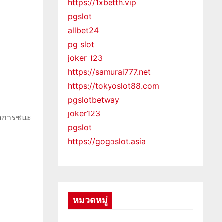
https://1xbetth.vip
pgslot
allbet24
pg slot
joker 123
https://samurai777.net
https://tokyoslot88.com
pgslotbetway
joker123
ื่อการชนะ
pgslot
https://gogoslot.asia
หมวดหมู่