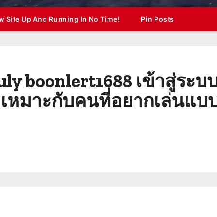
w Site Up And Running In No Time!
Pin Posts
ly boonlert1688 เข้าสู่ระบบ ห
ื่อเหมาะกับคนที่อยากเล่นแบ