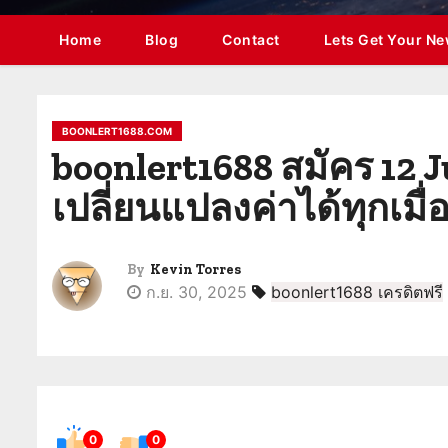
Home
Blog
Contact
Lets Get Your Ne
BOONLERT1688.COM
boonlert1688 สมัคร 12 Ju
เปลี่ยนแปลงค่าได้ทุกเม
By
Kevin Torres
ก.ย. 30, 2025
boonlert1688 เครดิตฟรี
0
0