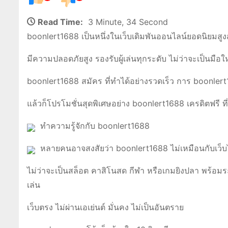
Read Time:
3 Minute, 34 Second
boonlert1688 เป็นหนึ่งในเว็บเดิมพันออนไลน์ยอดนิยมสูงสุ
มีความปลอดภัยสูง รองรับผู้เล่นทุกระดับ ไม่ว่าจะเป็นมื
boonlert1688 สมัคร ที่ทำได้อย่างรวดเร็ว การ boonlert
แล้วก็โปรโมชั่นสุดพิเศษอย่าง boonlert1688 เครดิตฟรี ที
ทำความรู้จักกับ boonlert1688
หลายคนอาจสงสัยว่า boonlert1688 ไม่เหมือนกับเว็บไซ
ไม่ว่าจะเป็นสล็อต คาสิโนสด กีฬา หรือเกมยิงปลา พร้อม
เล่น
เว็บตรง ไม่ผ่านเอเย่นต์ มั่นคง ไม่เป็นอันตราย