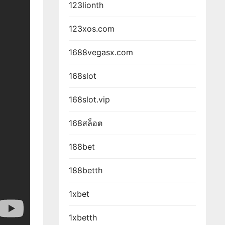
123lionth
123xos.com
1688vegasx.com
168slot
168slot.vip
168สล็อต
188bet
188betth
1xbet
1xbetth