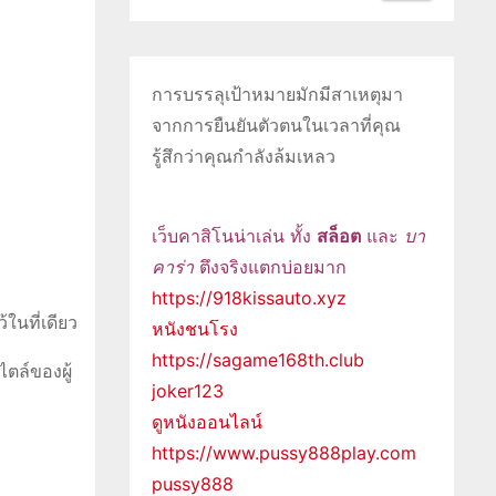
การบรรลุเป้าหมายมักมีสาเหตุมา
จากการยืนยันตัวตนในเวลาที่คุณ
รู้สึกว่าคุณกำลังล้มเหลว
เว็บคาสิโนน่าเล่น ทั้ง
สล็อต
และ
บา
คาร่า
ตึงจริงแตกบ่อยมาก
https://918kissauto.xyz
ในที่เดียว
หนังชนโรง
https://sagame168th.club
ตล์ของผู้
joker123
ดูหนังออนไลน์
https://www.pussy888play.com
pussy888