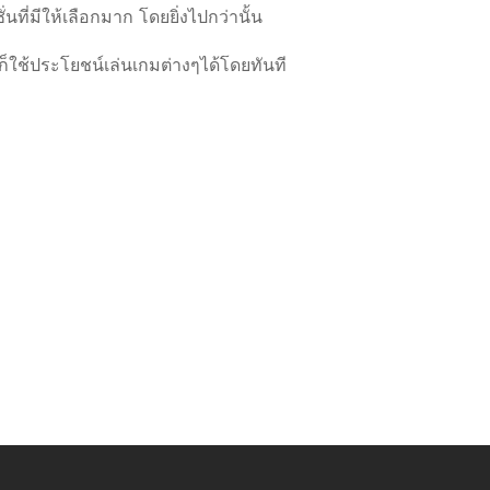
นที่มีให้เลือกมาก โดยยิ่งไปกว่านั้น
ก็ใช้ประโยชน์เล่นเกมต่างๆได้โดยทันที