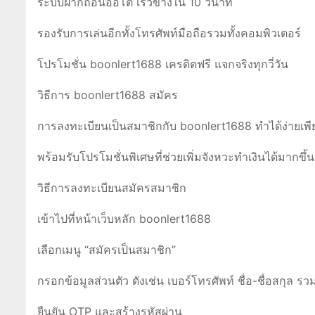
ระบบฝากถอนออโต้ เร็วข้างใน 10 วินาที
รองรับการเล่นอีกทั้งโทรศัพท์มือถือรวมทั้งคอมพิวเตอร์
โปรโมชั่น boonlert1688 เครดิตฟรี แจกจริงทุกวี่วัน
วิธีการ boonlert1688 สมัคร
การลงทะเบียนเป็นสมาชิกกับ boonlert1688 ทำได้ง่ายเพียงแ
พร้อมรับโปรโมชั่นพิเศษที่ช่วยเพิ่มจังหวะทำเงินได้มากขึ้น
วิธีการลงทะเบียนสมัครสมาชิก
เข้าไปที่หน้าเว็บหลัก boonlert1688
เลือกเมนู “สมัครเป็นสมาชิก”
กรอกข้อมูลส่วนตัว ดังเช่น เบอร์โทรศัพท์ ชื่อ-ชื่อสกุล ร
ยืนยัน OTP และสร้างรหัสผ่าน