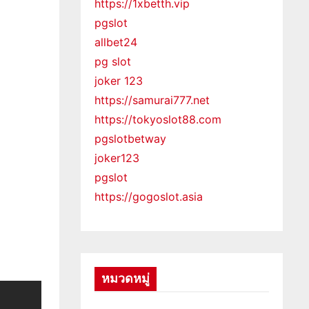
https://1xbetth.vip
pgslot
allbet24
pg slot
joker 123
https://samurai777.net
https://tokyoslot88.com
pgslotbetway
joker123
pgslot
https://gogoslot.asia
หมวดหมู่