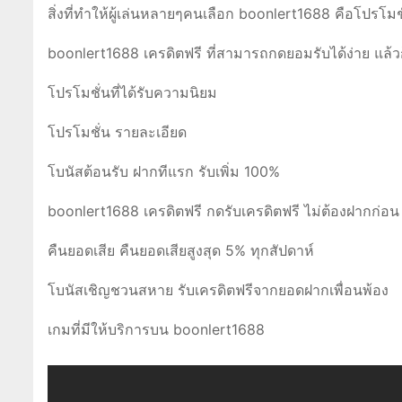
สิ่งที่ทำให้ผู้เล่นหลายๆคนเลือก boonlert1688 คือโปรโมชั่
boonlert1688 เครดิตฟรี ที่สามารถกดยอมรับได้ง่าย แล้ว
โปรโมชั่นที่ได้รับความนิยม
โปรโมชั่น รายละเอียด
โบนัสต้อนรับ ฝากทีแรก รับเพิ่ม 100%
boonlert1688 เครดิตฟรี กดรับเครดิตฟรี ไม่ต้องฝากก่อน
คืนยอดเสีย คืนยอดเสียสูงสุด 5% ทุกสัปดาห์
โบนัสเชิญชวนสหาย รับเครดิตฟรีจากยอดฝากเพื่อนพ้อง
เกมที่มีให้บริการบน boonlert1688