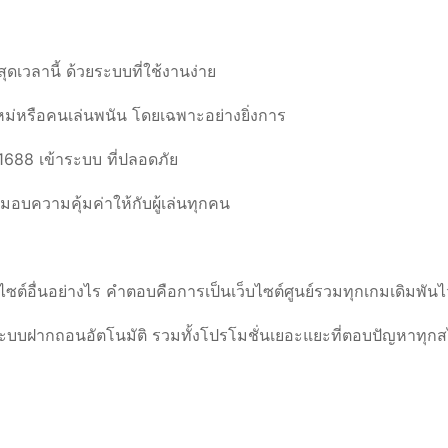
ดเวลานี้ ด้วยระบบที่ใช้งานง่าย
อใหม่หรือคนเล่นพนัน โดยเฉพาะอย่างยิ่งการ
1688 เข้าระบบ ที่ปลอดภัย
่มอบความคุ้มค่าให้กับผู้เล่นทุกคน
ต์อื่นอย่างไร คำตอบคือการเป็นเว็บไซต์ศูนย์รวมทุกเกมเดิมพันไว้
ระบบฝากถอนอัตโนมัติ รวมทั้งโปรโมชั่นเยอะแยะที่ตอบปัญหาทุกสไ