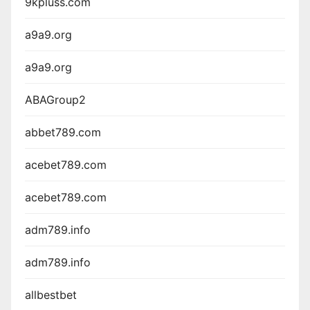
9kpluss.com
a9a9.org
a9a9.org
ABAGroup2
abbet789.com
acebet789.com
acebet789.com
adm789.info
adm789.info
allbestbet