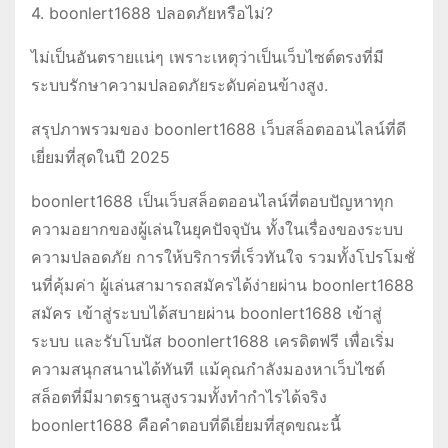
4. boonlert1688 ปลอดภัยหรือไม่?
ไม่เป็นอันตรายแน่ๆ เพราะเหตุว่าเป็นเว็บไซต์ตรงที่มี
ระบบรักษาความปลอดภัยระดับค่อนข้างสูง.
สรุปภาพรวมของ boonlert1688 เว็บสล็อตออนไลน์ที่ดี
เยี่ยมที่สุดในปี 2025
boonlert1688 เป็นเว็บสล็อตออนไลน์ที่ตอบปัญหาทุก
ความอยากของผู้เล่นในยุคปัจจุบัน ทั้งในเรื่องของระบบ
ความปลอดภัย การให้บริการที่เร็วทันใจ รวมทั้งโปรโมชั่
นที่คุ้มค่า ผู้เล่นสามารถสมัครได้ง่ายผ่าน boonlert1688
สมัคร เข้าสู่ระบบได้สบายผ่าน boonlert1688 เข้าสู่
ระบบ และรับโบนัส boonlert1688 เครดิตฟรี เพื่อเริ่ม
ความสนุกสนานได้ทันที แม้คุณกำลังมองหาเว็บไซต์
สล็อตที่มีมาตรฐานสูงรวมทั้งทำกำไรได้จริง
boonlert1688 คือคำตอบที่ดีเยี่ยมที่สุดขณะนี้