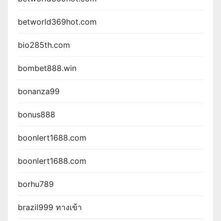
betworld369hot.com
bio285th.com
bombet888.win
bonanza99
bonus888
boonlert1688.com
boonlert1688.com
borhu789
brazil999 ทางเข้า