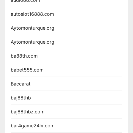
audi688.com
autoslot16888.com
Aytomonturque.org
Aytomonturque.org
ba88th.com
babet555.com
Baccarat
baj88thb
baj88thbz.com
bar4game24hr.com