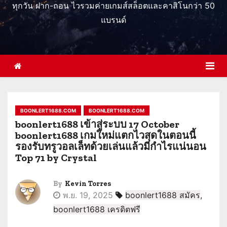
ทุกวัน ฝาก-ถอน ไวรวมค่ายเกมส์สล็อตและคาสิโนกว่า 50
แบรนด์
BOONLERT1688.COM
BOONLERT1688.COM
boonlert1688 เข้าสู่ระบบ 17 October
boonlert1688 เกมใหม่แตกไวสุดในตอนนี้
รองรับทรูวอลเล็ทด้วยเล่นแล้วมีกำไรแน่นอน
Top 71 by Crystal
By
Kevin Torres
พ.ย. 19, 2025
boonlert1688 สมัคร
,
boonlert1688 เครดิตฟรี