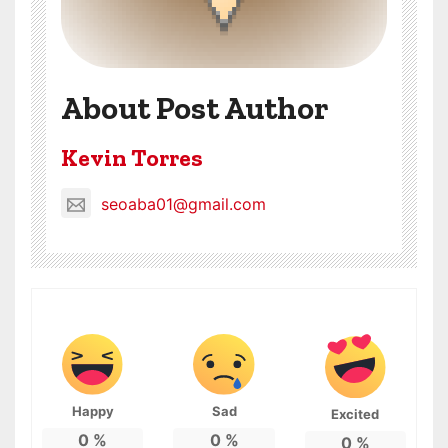
About Post Author
Kevin Torres
seoaba01@gmail.com
Happy
Sad
Excited
0
%
0
%
0
%