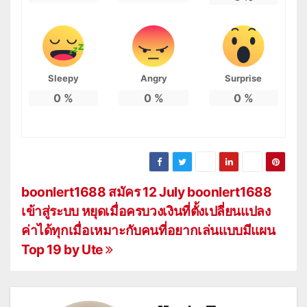
Sleepy
Angry
Surprise
0
%
0
%
0
%
แ
boonlert1688 สมัคร 12 July boonlert1688
เข้าสู่ระบบ หยุดเมื่อครบวงเงินที่ตั้งเปลี่ยนแปลง
น
ค่าได้ทุกเมื่อเหมาะกับคนที่อยากเล่นแบบมีแผน
ะ
Top 19 by Ute
แ
น