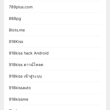
789plus.com
888pg
8lots.me
918Kiss
918kiss hack Android
918kiss ดาวน์โหลด
918kiss เข้าสู่ระบบ
918kissauto
918kissme