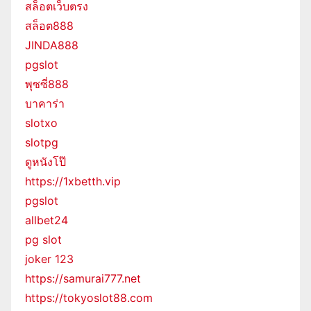
สล็อตเว็บตรง
สล็อต888
JINDA888
pgslot
พุซซี่888
บาคาร่า
slotxo
slotpg
ดูหนังโป๊
https://1xbetth.vip
pgslot
allbet24
pg slot
joker 123
https://samurai777.net
https://tokyoslot88.com