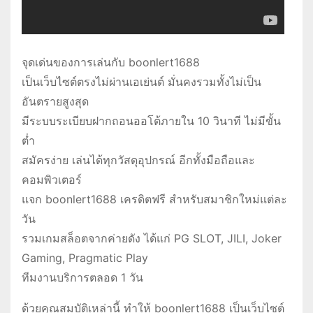
จุดเด่นของการเล่นกับ boonlert1688
เป็นเว็บไซต์ตรงไม่ผ่านเอเย่นต์ มั่นคงรวมทั้งไม่เป็น
อันตรายสูงสุด
มีระบบระเบียบฝากถอนออโต้ภายใน 10 วินาที ไม่มีขั้น
ต่ำ
สมัครง่าย เล่นได้ทุกวัสดุอุปกรณ์ อีกทั้งมือถือและ
คอมพิวเตอร์
แจก boonlert1688 เครดิตฟรี สำหรับสมาชิกใหม่แต่ละ
วัน
รวมเกมสล็อตจากค่ายดัง ได้แก่ PG SLOT, JILI, Joker
Gaming, Pragmatic Play
ทีมงานบริการตลอด 1 วัน
ด้วยคุณสมบัติเหล่านี้ ทำให้ boonlert1688 เป็นเว็บไซต์