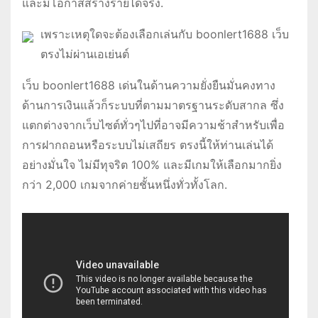
และมีโอกาสสร้างรายได้จริง.
เพราะเหตุใดจะต้องเลือกเล่นกับ boonlert1688 เว็บ
ตรงไม่ผ่านเอเย่นต์
เว็บ boonlert1688 เด่นในด้านความยั่งยืนมั่นคงทาง
ด้านการเงินแล้วก็ระบบที่ตามมาตรฐานระดับสากล ซึ่ง
แตกต่างจากเว็บไซต์ทั่วๆไปที่อาจมีความช้าสำหรับเพื่อ
การฝากถอนหรือระบบไม่เสถียร ตรงนี้ให้ท่านเล่นได้
อย่างมั่นใจ ไม่มีทุจริต 100% และมีเกมให้เลือกมากยิ่ง
กว่า 2,000 เกมจากค่ายชั้นหนึ่งทั่วทั้งโลก.