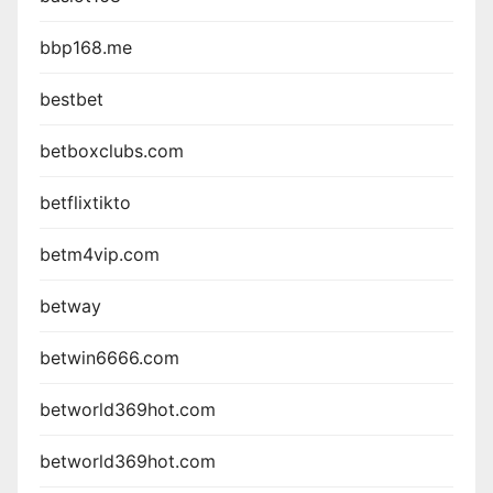
bbp168.me
bestbet
betboxclubs.com
betflixtikto
betm4vip.com
betway
betwin6666.com
betworld369hot.com
betworld369hot.com