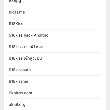
888pg
8lots.me
918Kiss
918kiss hack Android
918kiss ดาวน์โหลด
918kiss เข้าสู่ระบบ
918kissauto
918kissme
9kpluss.com
a9a9.org