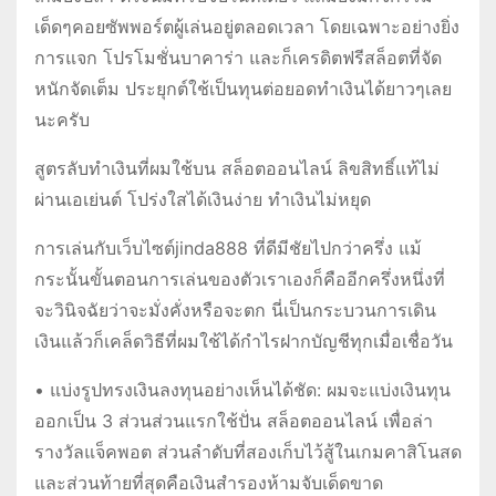
เด็ดๆคอยซัพพอร์ตผู้เล่นอยู่ตลอดเวลา โดยเฉพาะอย่างยิ่ง
การแจก โปรโมชั่นบาคาร่า และก็เครดิตฟรีสล็อตที่จัด
หนักจัดเต็ม ประยุกต์ใช้เป็นทุนต่อยอดทำเงินได้ยาวๆเลย
นะครับ
สูตรลับทำเงินที่ผมใช้บน สล็อตออนไลน์ ลิขสิทธิ์แท้ไม่
ผ่านเอเย่นต์ โปร่งใสได้เงินง่าย ทำเงินไม่หยุด
การเล่นกับเว็บไซต์jinda888 ที่ดีมีชัยไปกว่าครึ่ง แม้
กระนั้นขั้นตอนการเล่นของตัวเราเองก็คืออีกครึ่งหนึ่งที่
จะวินิจฉัยว่าจะมั่งคั่งหรือจะตก นี่เป็นกระบวนการเดิน
เงินแล้วก็เคล็ดวิธีที่ผมใช้ได้กำไรฝากบัญชีทุกเมื่อเชื่อวัน
• แบ่งรูปทรงเงินลงทุนอย่างเห็นได้ชัด: ผมจะแบ่งเงินทุน
ออกเป็น 3 ส่วนส่วนแรกใช้ปั่น สล็อตออนไลน์ เพื่อล่า
รางวัลแจ็คพอต ส่วนลำดับที่สองเก็บไว้สู้ในเกมคาสิโนสด
และส่วนท้ายที่สุดคือเงินสำรองห้ามจับเด็ดขาด