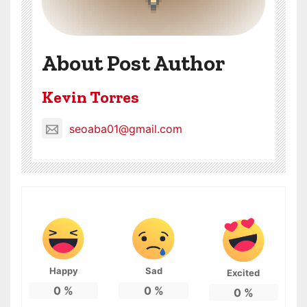
About Post Author
Kevin Torres
seoaba01@gmail.com
Happy
Sad
Excited
0
%
0
%
0
%