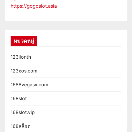
https://gogoslot.asia
หมวดหมู่
123lionth
123xos.com
1688vegasx.com
168slot
168slot.vip
168สล็อต