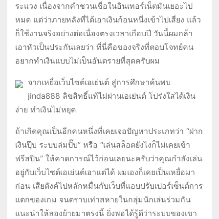
ระแวง เนื่องจากคำชวนเชื่อในอินเทอร์เน็ตมันเยอะไป
หมด แต่ว่าภายหลังที่ได้เอาเงินก้อนหนึ่งเข้าไปเสี่ยง แล้ว
ก็ใช้งานจริงอย่างต่อเนื่องตรงเวลาเกือบปี วันนี้ผมกล้า
เอาหัวเป็นประกันเลยว่า ที่นี่คือของจริงที่ตอบโจทย์คน
อยากทำเงินแบบไม่เป็นอันตรายที่สุดครับผม
จากเหยื่อเว็บไซต์เอเย่นต์ สู่การศึกษาค้นพบ
jinda888 ลิขสิทธิ์แท้ไม่ผ่านเอเย่นต์ โปร่งใสได้เงิน
ง่าย ทำเงินไม่หยุด
ถ้าเกิดคุณเป็นอีกคนหนึ่งที่เคยเจอปัญหาประเภทว่า “ฝาก
เงินปุ๊บ ระบบล่มปั๊บ” หรือ “เล่นสล็อตยังไงก็ไม่เคยเข้า
ฟรีสปิน” ให้คาดการณ์ไว้ก่อนเลยนะครับว่าคุณกำลังเล่น
อยู่กับเว็บไซต์เอเย่นต์เอาแต่ได้ ผมเองก็เคยเป็นเหยื่อมา
ก่อน เสียตังค์ไปหลักหมื่นกับเว็บที่แอบปรับเปอร์เซ็นต์การ
แตกของเกม จนตราบเท่าสหายในกลุ่มนักเล่นร่วมกัน
แนะนำให้ลองย้ายมาตรงนี้ ยิ่งพอได้รู้ดีว่าระบบของเขา