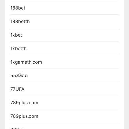
188bet
188betth
1xbet
1xbetth
1xgameth.com
55สล็อต
77UFA
789plus.com
789plus.com