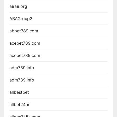
a9a9.org
ABAGroup2
abbet789.com
acebet789.com
acebet789.com
adm789.info
adm789.info
allbestbet
allbet24hr
allone745s.com