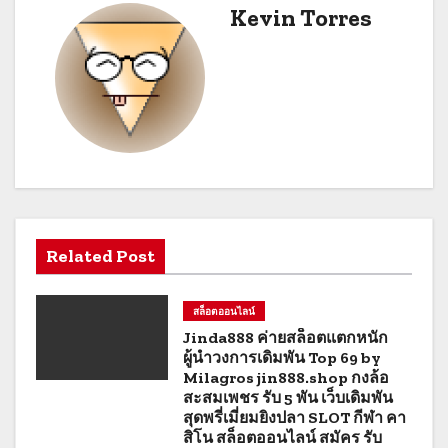
ว
Kevin Torres
เ
รื่
อ
ง
Related Post
สล็อตออนไลน์
Jinda888 ค่ายสล็อตแตกหนัก
ผู้นำวงการเดิมพัน Top 69 by
Milagros jin888.shop กงล้อ
สะสมเพชร รับ 5 พัน เว็บเดิมพัน
สุดพรี่เมี่ยมยิงปลา SLOT กีฬา คา
สิโน สล็อตออนไลน์ สมัคร รับ