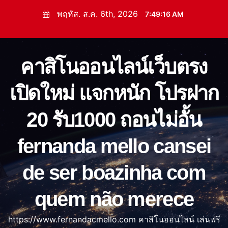
S
พฤหัส. ส.ค. 6th, 2026
7:49:17 AM
k
i
p
คาสิโนออนไลน์เว็บตรง
t
o
เปิดใหม่ แจกหนัก โปรฝาก
c
o
20 รับ1000 ถอนไม่อั้น
n
t
fernanda mello cansei
e
n
de ser boazinha com
t
quem não merece
https://www.fernandacmello.com คาสิโนออนไลน์ เล่นฟรี