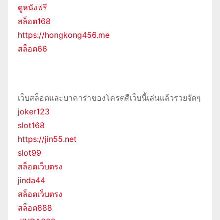
ดูหนังฟรี
สล็อต168
https://hongkong456.me
สล็อต66
เว็บสล็อตและบาคาร่าของโครตดีเว็บนี้เล่นแล้วรวยจัดๆ
joker123
slot168
https://jin55.net
slot99
สล็อตเว็บตรง
jinda44
สล็อตเว็บตรง
สล็อต888