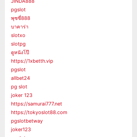
JINDA888
pgslot
พุซซี่888
บาคาร่า
slotxo
slotpg
ดูหนังโป๊
https://1xbetth.vip
pgslot
allbet24
pg slot
joker 123
https://samurai777.net
https://tokyoslot88.com
pgslotbetway
joker123