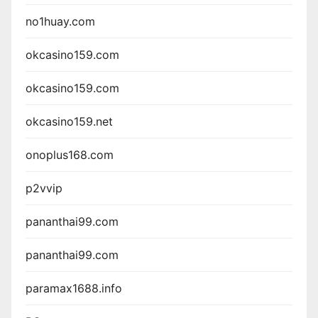
no1huay.com
okcasino159.com
okcasino159.com
okcasino159.net
onoplus168.com
p2vvip
pananthai99.com
pananthai99.com
paramax1688.info