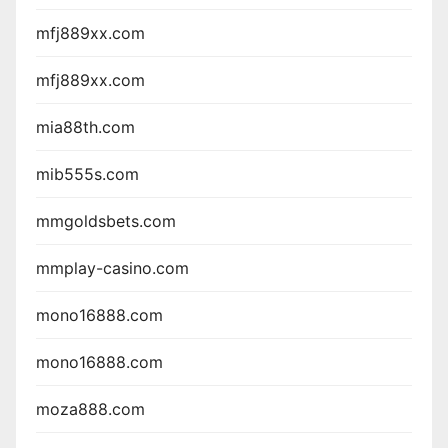
mfj889xx.com
mfj889xx.com
mia88th.com
mib555s.com
mmgoldsbets.com
mmplay-casino.com
mono16888.com
mono16888.com
moza888.com