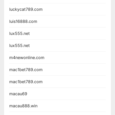
luckycat789.com
luis16888.com
lux555.net
lux555.net
m4newonline.com
mac1bet789.com
mac1bet789.com
macau69
macau888.win