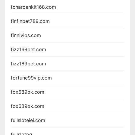
fcharoenkit168.com
finfinbet789.com
finnivips.com
fizz169bet.com
fizz169bet.com
fortune99vip.com
fox689ok.com
fox689ok.com
fullsloteiei.com
fullslotpg