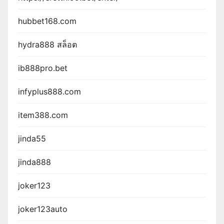
hubbet168.com
hydra888 สล็อต
ib888pro.bet
infyplus888.com
item388.com
jinda55
jinda888
joker123
joker123auto