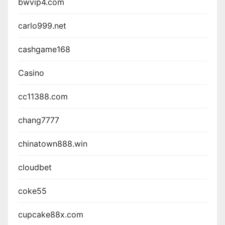
bwvip4.com
carlo999.net
cashgame168
Casino
cc11388.com
chang7777
chinatown888.win
cloudbet
coke55
cupcake88x.com