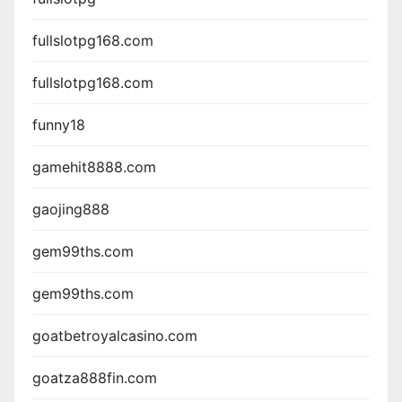
fullslotpg168.com
fullslotpg168.com
funny18
gamehit8888.com
gaojing888
gem99ths.com
gem99ths.com
goatbetroyalcasino.com
goatza888fin.com