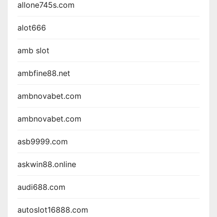
allone745s.com
alot666
amb slot
ambfine88.net
ambnovabet.com
ambnovabet.com
asb9999.com
askwin88.online
audi688.com
autoslot16888.com