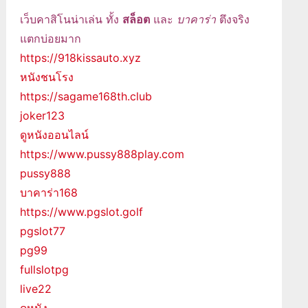
เว็บคาสิโนน่าเล่น ทั้ง
สล็อต
และ
บาคาร่า
ตึงจริง
แตกบ่อยมาก
https://918kissauto.xyz
หนังชนโรง
https://sagame168th.club
joker123
ดูหนังออนไลน์
https://www.pussy888play.com
pussy888
บาคาร่า168
https://www.pgslot.golf
pgslot77
pg99
fullslotpg
live22