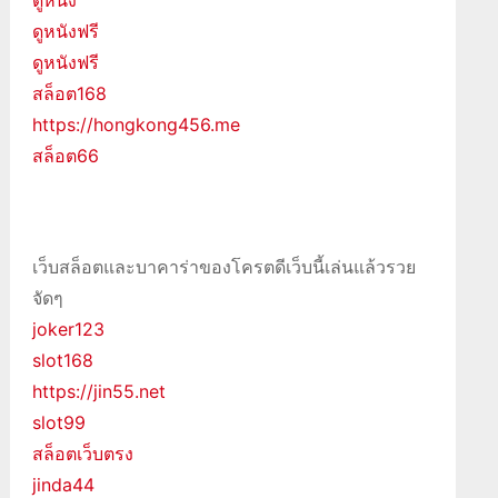
ดูหนัง
ดูหนังฟรี
ดูหนังฟรี
สล็อต168
https://hongkong456.me
สล็อต66
เว็บสล็อตและบาคาร่าของโครตดีเว็บนี้เล่นแล้วรวย
จัดๆ
joker123
slot168
https://jin55.net
slot99
สล็อตเว็บตรง
jinda44