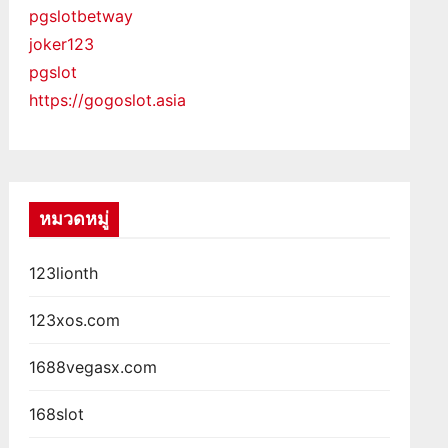
pgslotbetway
joker123
pgslot
https://gogoslot.asia
หมวดหมู่
123lionth
123xos.com
1688vegasx.com
168slot