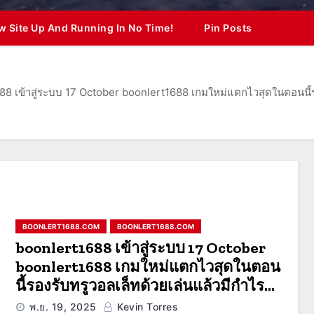
w Site Up And Running In No Time!
Pin Posts
88 เข้าสู่ระบบ 17 October boonlert1688 เกมใหม่แตกไวสุดในตอนนี้ร
BOONLERT1688.COM
BOONLERT1688.COM
boonlert1688 เข้าสู่ระบบ 17 October
boonlert1688 เกมใหม่แตกไวสุดในตอน
นี้รองรับทรูวอลเล็ทด้วยเล่นแล้วมีกำไร
แน่นอน Top 71 by Crystal
พ.ย. 19, 2025
Kevin Torres