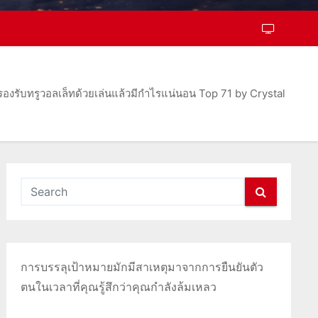
องรับทรูวอลเล็ทด้วยเล่นแล้วมีกำไรแน่นอน Top 71 by Crystal
การบรรลุเป้าหมายมักมีสาเหตุมาจากการยืนยันตัว
ตนในเวลาที่คุณรู้สึกว่าคุณกำลังล้มเหลว