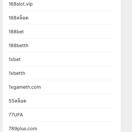
168slot.vip
168สล็อต
188bet
188betth
1xbet
1xbetth
1xgameth.com
55สล็อต
77UFA
789plus.com