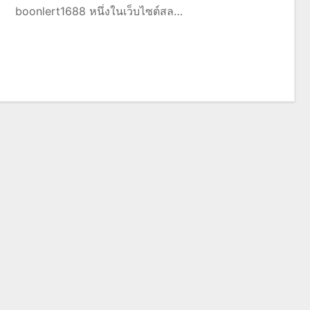
boonlert1688 หนึ่งในเว็บไซต์สล…