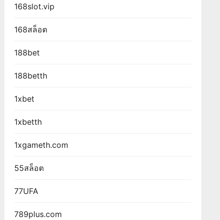
168slot.vip
168สล็อต
188bet
188betth
1xbet
1xbetth
1xgameth.com
55สล็อต
77UFA
789plus.com