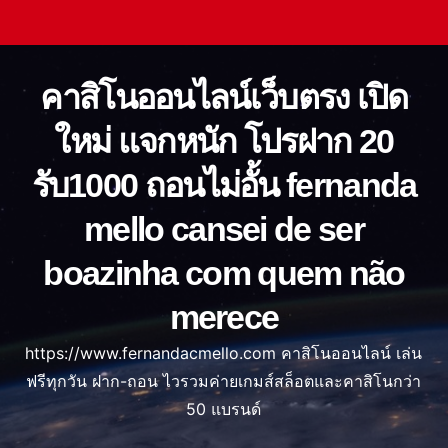
คาสิโนออนไลน์เว็บตรง เปิด
ใหม่ แจกหนัก โปรฝาก 20
รับ1000 ถอนไม่อั้น fernanda
mello cansei de ser
boazinha com quem não
merece
https://www.fernandacmello.com คาสิโนออนไลน์ เล่น
ฟรีทุกวัน ฝาก-ถอน ไวรวมค่ายเกมส์สล็อตและคาสิโนกว่า
50 แบรนด์