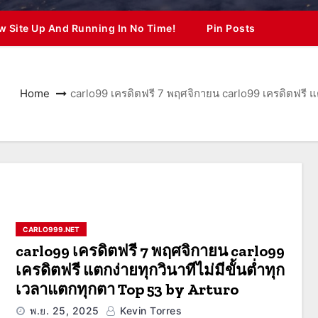
w Site Up And Running In No Time!
Pin Posts
Home
carlo99 เครดิตฟรี 7 พฤศจิกายน carlo99 เครดิตฟรี แต
CARLO999.NET
carlo99 เครดิตฟรี 7 พฤศจิกายน carlo99
เครดิตฟรี แตกง่ายทุกวินาทีไม่มีขั้นต่ำทุก
เวลาแตกทุกตา Top 53 by Arturo
พ.ย. 25, 2025
Kevin Torres