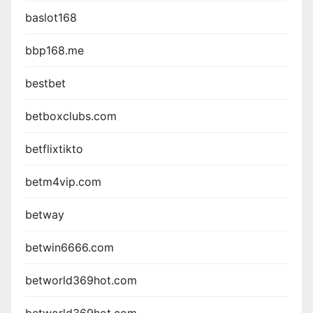
baslot168
bbp168.me
bestbet
betboxclubs.com
betflixtikto
betm4vip.com
betway
betwin6666.com
betworld369hot.com