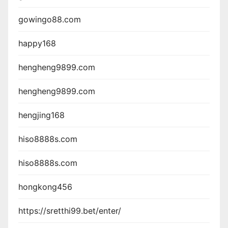
gowingo88.com
happy168
hengheng9899.com
hengheng9899.com
hengjing168
hiso8888s.com
hiso8888s.com
hongkong456
https://sretthi99.bet/enter/