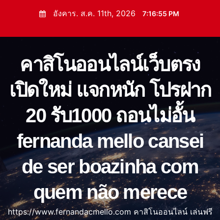
S
อังคาร. ส.ค. 11th, 2026
7:16:56 PM
k
i
p
คาสิโนออนไลน์เว็บตรง
t
o
เปิดใหม่ แจกหนัก โปรฝาก
c
o
20 รับ1000 ถอนไม่อั้น
n
t
fernanda mello cansei
e
n
de ser boazinha com
t
quem não merece
https://www.fernandacmello.com คาสิโนออนไลน์ เล่นฟรี