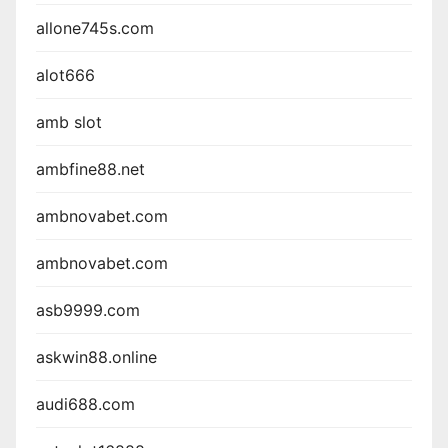
allone745s.com
alot666
amb slot
ambfine88.net
ambnovabet.com
ambnovabet.com
asb9999.com
askwin88.online
audi688.com