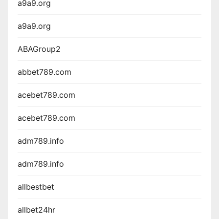
a9a9.org
a9a9.org
ABAGroup2
abbet789.com
acebet789.com
acebet789.com
adm789.info
adm789.info
allbestbet
allbet24hr