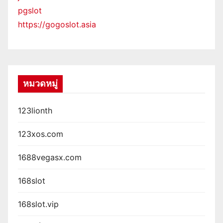
pgslot
https://gogoslot.asia
หมวดหมู่
123lionth
123xos.com
1688vegasx.com
168slot
168slot.vip