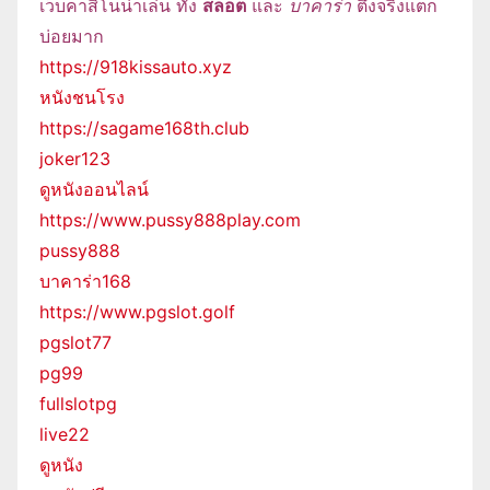
เว็บคาสิโนน่าเล่น ทั้ง
สล็อต
และ
บาคาร่า
ตึงจริงแตก
บ่อยมาก
https://918kissauto.xyz
หนังชนโรง
https://sagame168th.club
joker123
ดูหนังออนไลน์
https://www.pussy888play.com
pussy888
บาคาร่า168
https://www.pgslot.golf
pgslot77
pg99
fullslotpg
live22
ดูหนัง