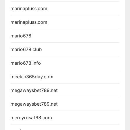
marinapluss.com
marinapluss.com
mario678
mario678.club
mario678.info
meekin365day.com
megawaysbet789.net
megawaysbet789.net
mercyrosa168.com