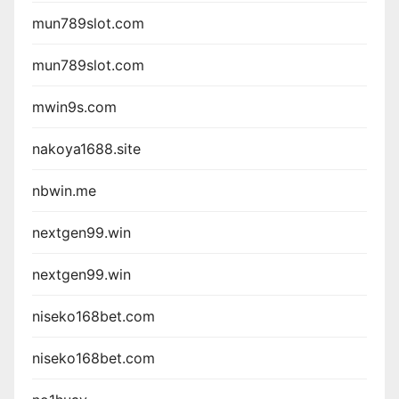
mun789slot.com
mun789slot.com
mwin9s.com
nakoya1688.site
nbwin.me
nextgen99.win
nextgen99.win
niseko168bet.com
niseko168bet.com