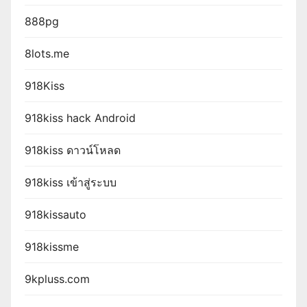
888pg
8lots.me
918Kiss
918kiss hack Android
918kiss ดาวน์โหลด
918kiss เข้าสู่ระบบ
918kissauto
918kissme
9kpluss.com