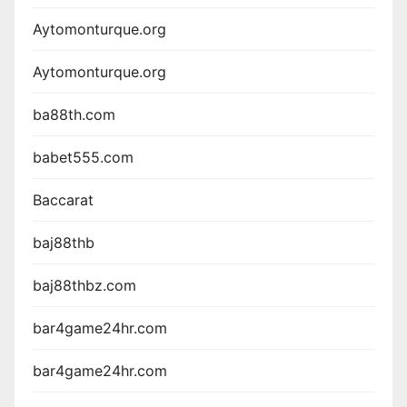
Aytomonturque.org
Aytomonturque.org
ba88th.com
babet555.com
Baccarat
baj88thb
baj88thbz.com
bar4game24hr.com
bar4game24hr.com