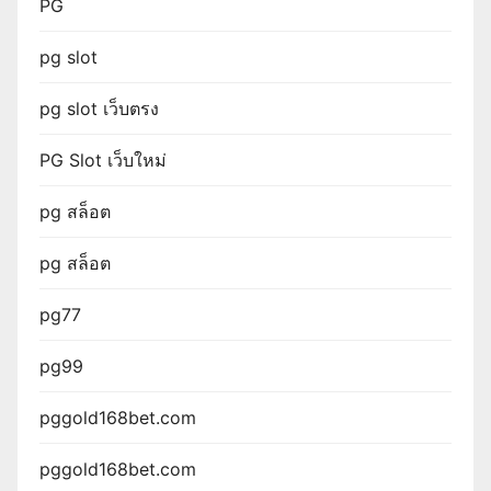
PG
pg slot
pg slot เว็บตรง
PG Slot เว็บใหม่
pg สล็อต
pg สล็อต
pg77
pg99
pggold168bet.com
pggold168bet.com