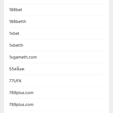
188bet
188betth
1xbet
1xbetth
1xgameth.com
55สล็อต
77UFA
789plus.com
789plus.com