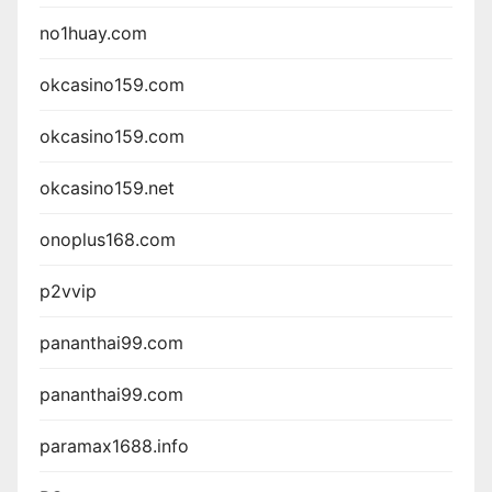
no1huay.com
okcasino159.com
okcasino159.com
okcasino159.net
onoplus168.com
p2vvip
pananthai99.com
pananthai99.com
paramax1688.info