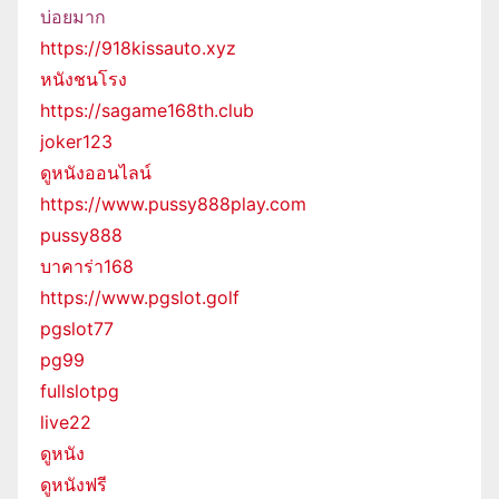
บ่อยมาก
https://918kissauto.xyz
หนังชนโรง
https://sagame168th.club
joker123
ดูหนังออนไลน์
https://www.pussy888play.com
pussy888
บาคาร่า168
https://www.pgslot.golf
pgslot77
pg99
fullslotpg
live22
ดูหนัง
ดูหนังฟรี