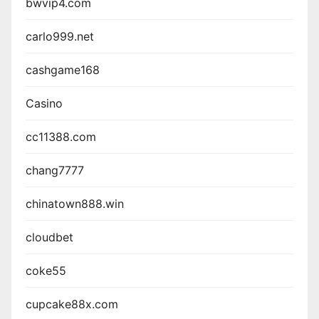
bwvip4.com
carlo999.net
cashgame168
Casino
cc11388.com
chang7777
chinatown888.win
cloudbet
coke55
cupcake88x.com