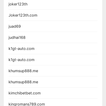
joker123th
Joker123th.com
juad69
judhai168
k1gt-auto.com
k1gt-auto.com
khumsup888.me
khumsup888.me
kimchibetbet.com
kingromans789.com