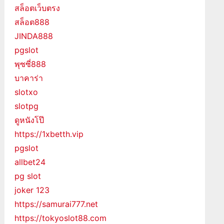
สล็อตเว็บตรง
สล็อต888
JINDA888
pgslot
พุซซี่888
บาคาร่า
slotxo
slotpg
ดูหนังโป๊
https://1xbetth.vip
pgslot
allbet24
pg slot
joker 123
https://samurai777.net
https://tokyoslot88.com