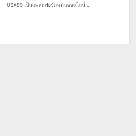
USA89 เป็นแพลตฟอร์มพนันออนไลน์…