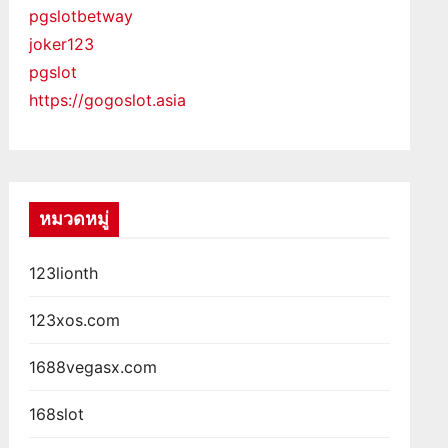
pgslotbetway
joker123
pgslot
https://gogoslot.asia
หมวดหมู่
123lionth
123xos.com
1688vegasx.com
168slot