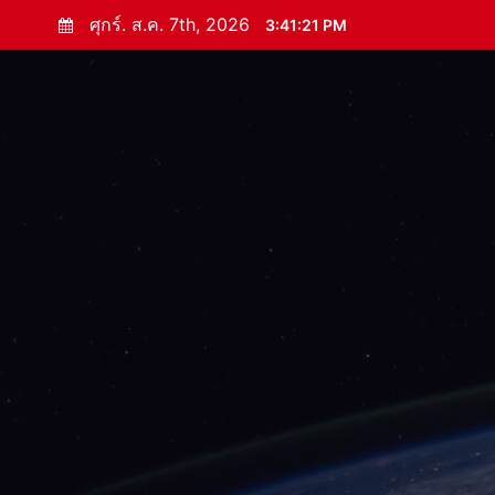
S
ศุกร์. ส.ค. 7th, 2026
3:41:22 PM
k
i
p
t
o
c
o
n
t
e
n
t