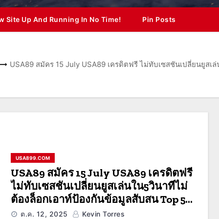
w Site Up And Running In No Time!
Pin Posts
USA89 สมัคร 15 July USA89 เครดิตฟรี ไม่ทับเซสชันเปลี่ยนยูสเล่
USA899.COM
USA89 สมัคร 15 July USA89 เครดิตฟรี
ไม่ทับเซสชันเปลี่ยนยูสเล่นใน5วินาทีไม่
ต้องล็อกเอาท์ป้องกันข้อมูลสับสน Top 56
by Barb
ต.ค. 12, 2025
Kevin Torres