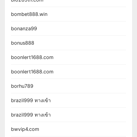
bombet888.win
bonanza99
bonus888
boonlert1688.com
boonlert1688.com
borhu789
brazil999 ทางเข้า
brazil999 ทางเข้า
bwvip4.com