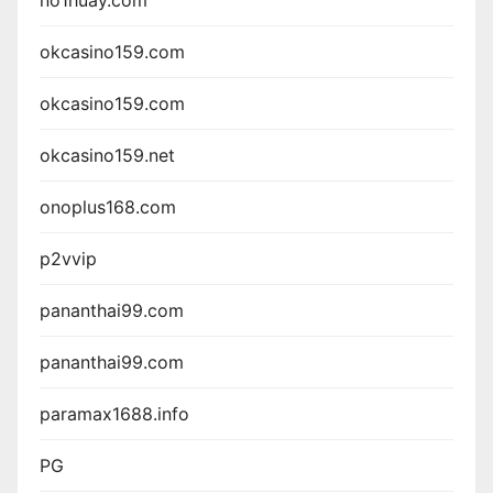
no1huay.com
okcasino159.com
okcasino159.com
okcasino159.net
onoplus168.com
p2vvip
pananthai99.com
pananthai99.com
paramax1688.info
PG