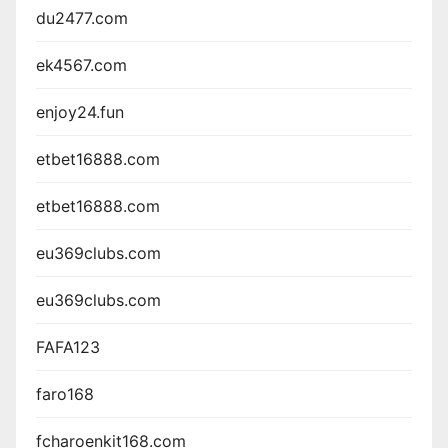
du2477.com
ek4567.com
enjoy24.fun
etbet16888.com
etbet16888.com
eu369clubs.com
eu369clubs.com
FAFA123
faro168
fcharoenkit168.com