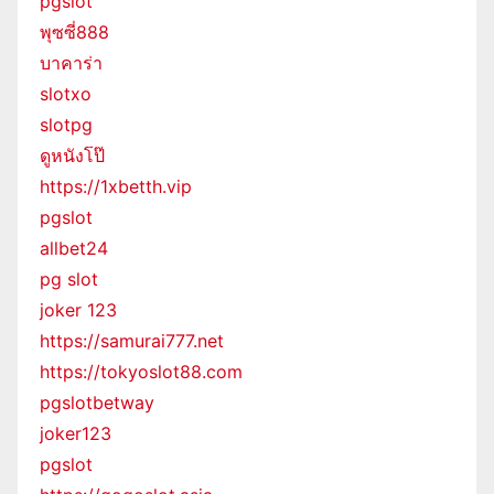
pgslot
พุซซี่888
บาคาร่า
slotxo
slotpg
ดูหนังโป๊
https://1xbetth.vip
pgslot
allbet24
pg slot
joker 123
https://samurai777.net
https://tokyoslot88.com
pgslotbetway
joker123
pgslot