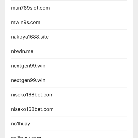
mun789slot.com
mwin9s.com
nakoya1688.site
nbwin.me
nextgen99.win
nextgen99.win
niseko168bet.com
niseko168bet.com
no1huay