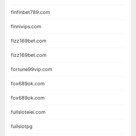
finfinbet789.com
finnivips.com
fizz169bet.com
fizz169bet.com
fortune99vip.com
fox689ok.com
fox689ok.com
fullsloteiei.com
fullslotpg