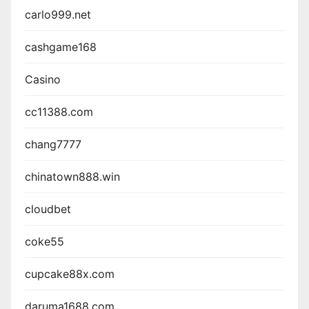
carlo999.net
cashgame168
Casino
cc11388.com
chang7777
chinatown888.win
cloudbet
coke55
cupcake88x.com
daruma1688.com