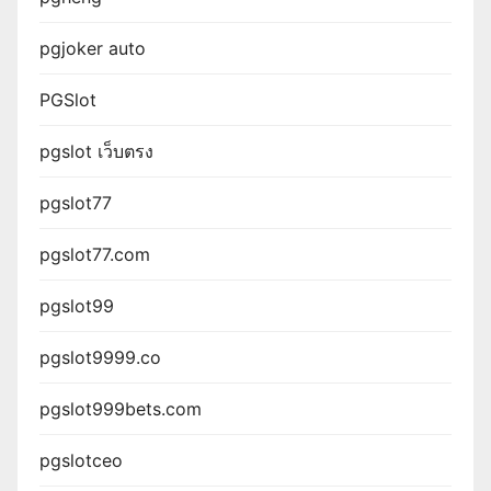
pgjoker auto
PGSlot
pgslot เว็บตรง
pgslot77
pgslot77.com
pgslot99
pgslot9999.co
pgslot999bets.com
pgslotceo