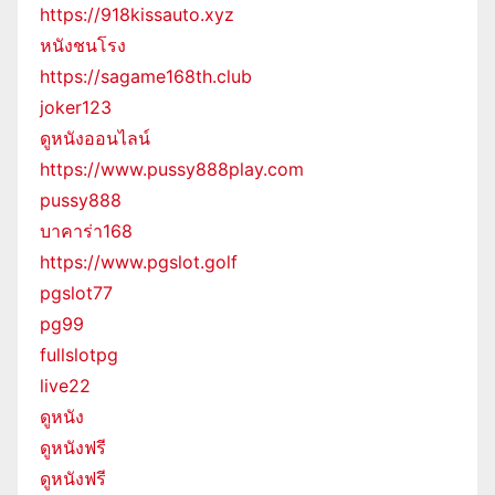
https://918kissauto.xyz
หนังชนโรง
https://sagame168th.club
joker123
ดูหนังออนไลน์
https://www.pussy888play.com
pussy888
บาคาร่า168
https://www.pgslot.golf
pgslot77
pg99
fullslotpg
live22
ดูหนัง
ดูหนังฟรี
ดูหนังฟรี