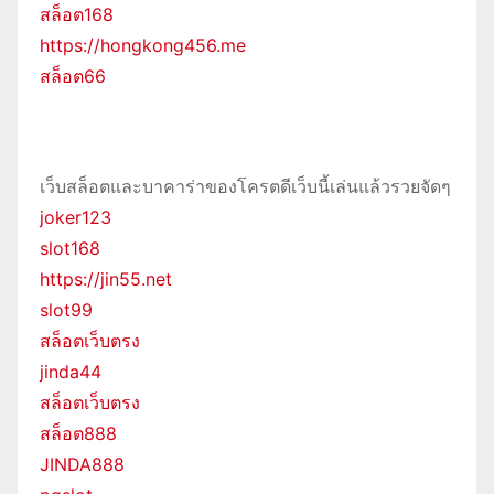
สล็อต168
https://hongkong456.me
สล็อต66
เว็บสล็อตและบาคาร่าของโครตดีเว็บนี้เล่นแล้วรวยจัดๆ
joker123
slot168
https://jin55.net
slot99
สล็อตเว็บตรง
jinda44
สล็อตเว็บตรง
สล็อต888
JINDA888