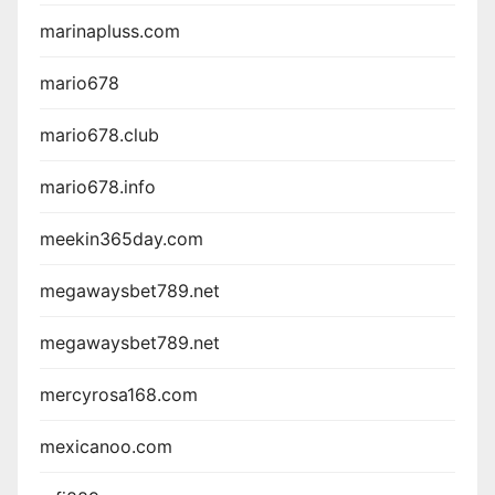
marinapluss.com
mario678
mario678.club
mario678.info
meekin365day.com
megawaysbet789.net
megawaysbet789.net
mercyrosa168.com
mexicanoo.com