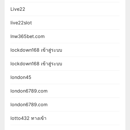
Live22
live22slot
lnw365bet.com
lockdown168 เข้าสู่ระบบ
lockdown168 เข้าสู่ระบบ
london45
london6789.com
london6789.com
lotto432 ทางเข้า