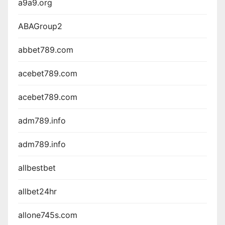
a9a9.org
ABAGroup2
abbet789.com
acebet789.com
acebet789.com
adm789.info
adm789.info
allbestbet
allbet24hr
allone745s.com