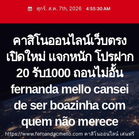
S
ศุกร์. ส.ค. 7th, 2026
4:55:31 AM
k
i
p
คาสิโนออนไลน์เว็บตรง
t
o
เปิดใหม่ แจกหนัก โปรฝาก
c
o
20 รับ1000 ถอนไม่อั้น
n
t
fernanda mello cansei
e
n
de ser boazinha com
t
quem não merece
https://www.fernandacmello.com คาสิโนออนไลน์ เล่นฟรี