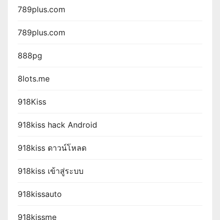
789plus.com
789plus.com
888pg
8lots.me
918Kiss
918kiss hack Android
918kiss ดาวน์โหลด
918kiss เข้าสู่ระบบ
918kissauto
918kissme