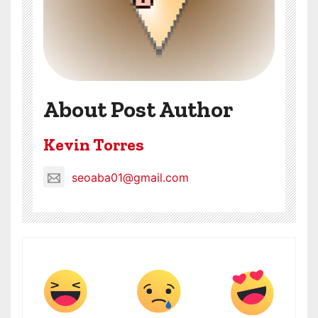
About Post Author
Kevin Torres
seoaba01@gmail.com