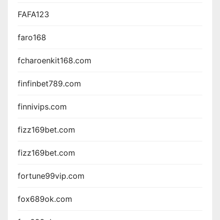
FAFA123
faro168
fcharoenkit168.com
finfinbet789.com
finnivips.com
fizz169bet.com
fizz169bet.com
fortune99vip.com
fox689ok.com