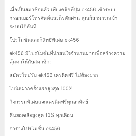
เมื่อเป็นสมาชิกแล้ว เพียงคลิกที่ปุ่ม ek456 เข้าระบบ
กรอกเบอร์โทรศัพท์และก็รหัสผ่าน คุณก็สามารถเข้า
ระบบได้ทันที
โปรโมชั่นและก็สิทธิพิเศษ ek456
ek456 มีโปรโมชั่นที่น่าสนใจจำนวนมากเพื่อสร้างความ
คุ้มค่าให้กับสมาชิก:
สมัครใหม่รับ ek456 เครดิตฟรี ไม่ต้องฝาก
โบนัสฝากครั้งแรกสูงสุด 100%
กิจกรรมพิเศษแจกเครดิตฟรีทุกอาทิตย์
คืนยอดเสียสูงสุด 10% ทุกเดือน
ตารางโปรโมชั่น ek456