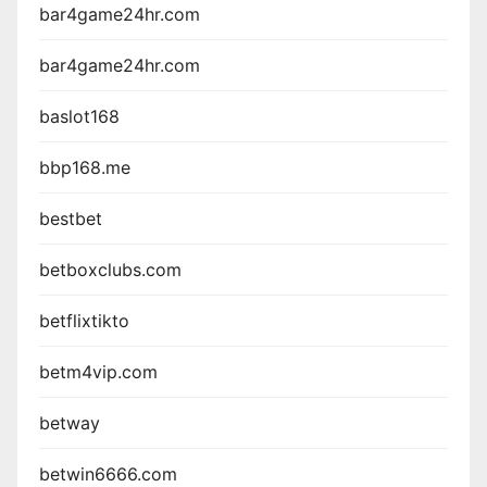
bar4game24hr.com
bar4game24hr.com
baslot168
bbp168.me
bestbet
betboxclubs.com
betflixtikto
betm4vip.com
betway
betwin6666.com