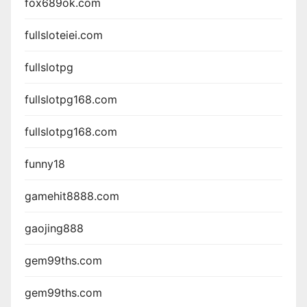
fox689ok.com
fullsloteiei.com
fullslotpg
fullslotpg168.com
fullslotpg168.com
funny18
gamehit8888.com
gaojing888
gem99ths.com
gem99ths.com