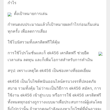
กำไร
ตั้งเป้าหมายการเล่น
กำหนดงบประมาณแล้วก็เป้าหมายผลกำไรก่อนเริ่มเล่น
ทุกครั้ง เพื่อลดการเสี่ยง
ใช้โบนัสรวมทั้งเครดิตฟรีให้คุ้ม
การใช้โปรโมชั่นและก็ ek456 เครดิตฟรี ช่วยยืด
เวลาเล่น ลดทุน และก็เพิ่มโอกาสสำหรับการทำเงิน
สรุป: เพราะเหตุใด ek456 เป็นช่องทางที่ยอดเยี่ยม
ek456 เป็นเว็บไซต์พนันออนไลน์ครบวงจรที่ปลอดภัย
สบาย รวมทั้งคุ้ม ไม่ว่าจะเป็นวิธีการ ek456 สมัคร, การ
ใช้งาน ek456 เข้าสู่ระบบ หรือการใช้ ek456 เครดิตฟรี
ทั้งหมดทุกอย่างถูกวางแบบมาเพื่อประสบการณ์ผู้เล่นโดย
ยิ่งไปกว่านั้น ถ้าหากคุณกำลังมองหาเว็บไซต์ที่มั่นอาจจะ