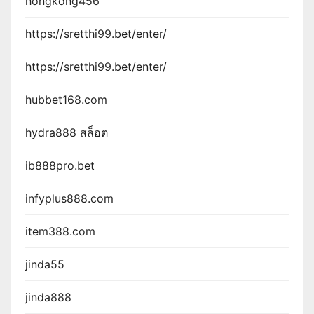
hongkong456
https://sretthi99.bet/enter/
https://sretthi99.bet/enter/
hubbet168.com
hydra888 สล็อต
ib888pro.bet
infyplus888.com
item388.com
jinda55
jinda888