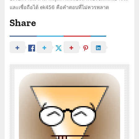
และเชื่อถือได้ ek456 คือคำตอบที่ไม่ควรพลาด
Share