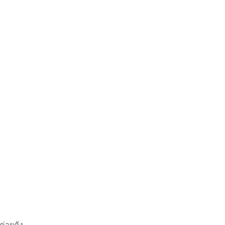
ค่ายดัง