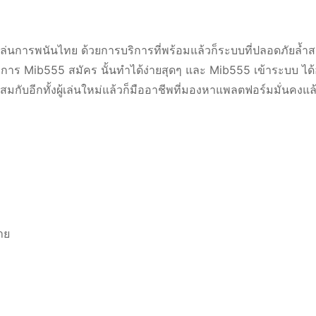
เล่นการพนันไทย ด้วยการบริการที่พร้อมแล้วก็ระบบที่ปลอดภัยล้ำส
ย การ Mib555 สมัคร นั้นทำได้ง่ายสุดๆ และ Mib555 เข้าระบบ ได้อ
ะสมกับอีกทั้งผู้เล่นใหม่แล้วก็มืออาชีพที่มองหาแพลตฟอร์มมั่นคงแล้
าย