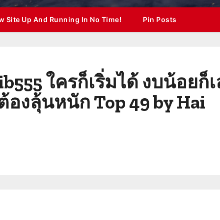
w Site Up And Running In No Time!
Pin Posts
555 ใครก็เริ่มได้ งบน้อยก
้องลุ้นหนัก Top 49 by Hai