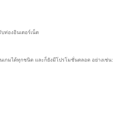
บท่องอินเตอร์เน็ต
นเกมได้ทุกชนิด และก็ยังมีโปรโมชั่นตลอด อย่างเช่น: