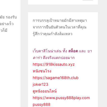
มัย รองรับ
การบรรลุเป้าหมายมักมีสาเหตุมา
ย่างเร็ว
จากการยืนยันตัวตนในเวลาที่คุณ
วก็มี
รู้สึกว่าคุณกำลังล้มเหลว
เว็บคาสิโนน่าเล่น ทั้ง
สล็อต
และ
บา
คาร่า
ตึงจริงแตกบ่อยมาก
https://918kissauto.xyz
หนังชนโรง
https://sagame168th.club
joker123
ดูหนังออนไลน์
https://www.pussy888play.com
pussy888