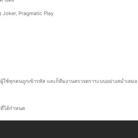
ร
Joker, Pragmatic Play
ใช้ทุกคนถูกเข้ารหัส และก็ทีมงานตรวจตราระบบอย่างสม่ำเสมอ
ที่ได้กำหนด