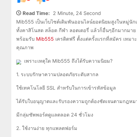
Read Time:
2 Minute, 24 Second
Mib555 เป็นเว็บไซต์เดิมพันออนไลน์ยอดนิยมสูงในหมู่นัก
ทั้งคาสิโนสด สล็อต กีฬา ลอตเตอรี่ แล้วก็อื่นๆอีกมากมา
พร้อมรับ
Mib555
เครดิตฟรี ตั้งแต่ครั้งแรกที่สมัคร เหมา
คุณภาพ
เพราะเหตุใด Mib555 ถึงได้รับความนิยม?
1. ระบบรักษาความปลอดภัยระดับสากล
ใช้เทคโนโลยี SSL สำหรับในการเข้ารหัสข้อมูล
ได้รับใบอนุญาตและรับรองความถูกต้องชัดเจนตามกฎหม
มีกลุ่มซัพพอร์ตดูแลตลอด 24 ชั่วโมง
2. ใช้งานง่าย ทุกแพลตฟอร์ม