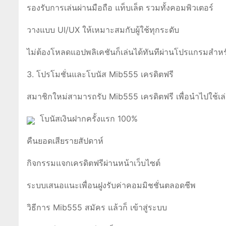
รองรับการเล่นผ่านมือถือ แท็บเล็ต รวมทั้งคอมพิวเตอร์
วางแบบ UI/UX ให้เหมาะสมกับผู้ใช้ทุกระดับ
ไม่ต้องโหลดแอปพลิเคชันก็เล่นได้ทันทีผ่านโปรแกรมสำหรั
3. โปรโมชั่นและโบนัส Mib555 เครดิตฟรี
สมาชิกใหม่สามารถรับ Mib555 เครดิตฟรี เพื่อนำไปใช้เล่
โบนัสเงินฝากครั้งแรก 100%
คืนยอดเสียรายสัปดาห์
กิจกรรมแจกเครดิตฟรีผ่านหน้าเว็บไซต์
ระบบเสนอแนะเพื่อนฝูงรับค่าคอมมิชชั่นตลอดชีพ
วิธีการ Mib555 สมัคร แล้วก็ เข้าสู่ระบบ