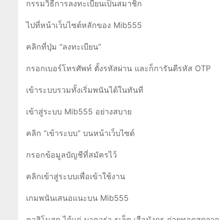
กรรมวิธีการลงทะเบียนเป็นสมาชิก
ไปที่หน้าเว็บไซต์หลักของ Mib555
คลิกที่ปุ่ม “ลงทะเบียน”
กรอกเบอร์โทรศัพท์ ตั้งรหัสผ่าน และก็การันตีรหัส OTP
เข้าระบบรวมทั้งเริ่มพนันได้ในทันที
เข้าสู่ระบบ Mib555 อย่างสบาย
คลิก “เข้าระบบ” บนหน้าเว็บไซต์
กรอกข้อมูลบัญชีที่สมัครไว้
คลิกเข้าสู่ระบบเพื่อเข้าใช้งาน
เกมพนันเสนอแนะบน Mib555
คาสิโนสด ได้แก่ บาคาร่า รูเล็ต เสือมังกร ถ่ายทอดสดจาก