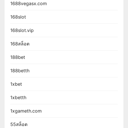
1688vegasx.com
168slot
168slot.vip
168สล็อต
188bet
188betth
1xbet
1xbetth
1xgameth.com
55สล็อต