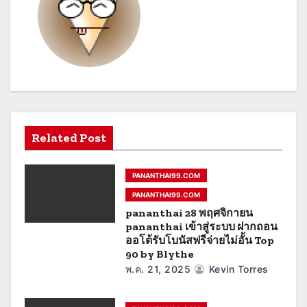
ว
เ
รื่
อ
ง
Related Post
PANANTHAI99.COM
PANANTHAI99.COM
pananthai 28 พฤศจิกายน
pananthai เข้าสู่ระบบ ฝากถอน
ออโต้รับโบนัสฟรีจ่ายไม่อั้น Top
90 by Blythe
พ.ค. 21, 2025
Kevin Torres