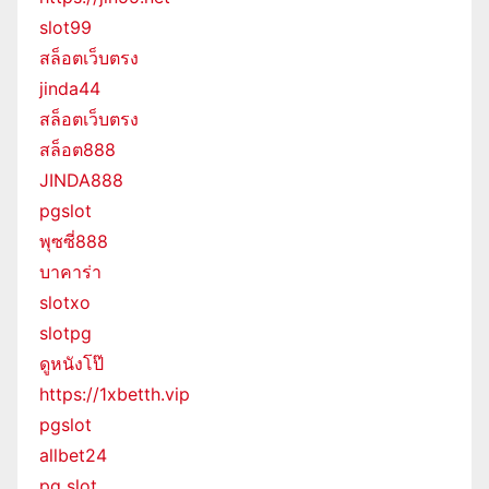
slot99
สล็อตเว็บตรง
jinda44
สล็อตเว็บตรง
สล็อต888
JINDA888
pgslot
พุซซี่888
บาคาร่า
slotxo
slotpg
ดูหนังโป๊
https://1xbetth.vip
pgslot
allbet24
pg slot