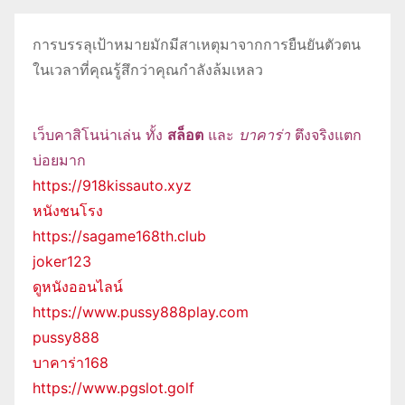
การบรรลุเป้าหมายมักมีสาเหตุมาจากการยืนยันตัวตน
ในเวลาที่คุณรู้สึกว่าคุณกำลังล้มเหลว
เว็บคาสิโนน่าเล่น ทั้ง
สล็อต
และ
บาคาร่า
ตึงจริงแตก
บ่อยมาก
https://918kissauto.xyz
หนังชนโรง
https://sagame168th.club
joker123
ดูหนังออนไลน์
https://www.pussy888play.com
pussy888
บาคาร่า168
https://www.pgslot.golf