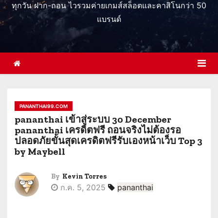
ทุกวัน ฝาก-ถอน ไวรวมค่ายเกมส์สล็อตและคาสิโนกว่า 50
แบรนด์
PANANTHAI99.COM
pananthai เข้าสู่ระบบ 30 December
pananthai เครดิตฟรี ถอนจริงไม่ต้องรอ
ปลอดภัยขั้นสุดเครดิตฟรีรับเองหน้าเว็บ Top 3
by Maybell
By
Kevin Torres
ก.ค. 5, 2025
pananthai