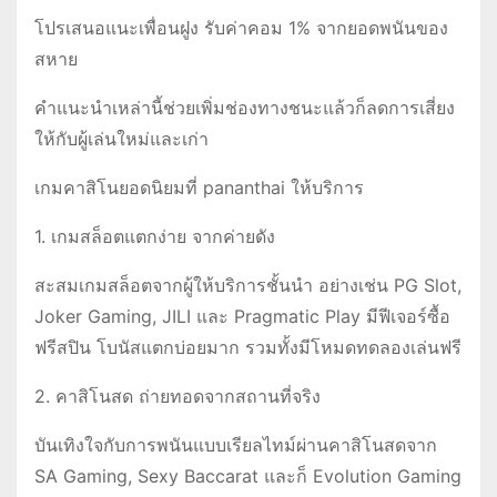
โปรเสนอแนะเพื่อนฝูง รับค่าคอม 1% จากยอดพนันของ
สหาย
คำแนะนำเหล่านี้ช่วยเพิ่มช่องทางชนะแล้วก็ลดการเสี่ยง
ให้กับผู้เล่นใหม่และเก่า
เกมคาสิโนยอดนิยมที่ pananthai ให้บริการ
1. เกมสล็อตแตกง่าย จากค่ายดัง
สะสมเกมสล็อตจากผู้ให้บริการชั้นนำ อย่างเช่น PG Slot,
Joker Gaming, JILI และ Pragmatic Play มีฟีเจอร์ซื้อ
ฟรีสปิน โบนัสแตกบ่อยมาก รวมทั้งมีโหมดทดลองเล่นฟรี
2. คาสิโนสด ถ่ายทอดจากสถานที่จริง
บันเทิงใจกับการพนันแบบเรียลไทม์ผ่านคาสิโนสดจาก
SA Gaming, Sexy Baccarat และก็ Evolution Gaming