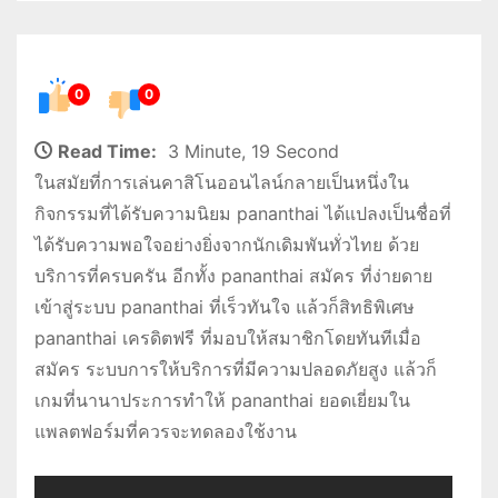
0
0
Read Time:
3 Minute, 19 Second
ในสมัยที่การเล่นคาสิโนออนไลน์กลายเป็นหนึ่งใน
กิจกรรมที่ได้รับความนิยม pananthai ได้แปลงเป็นชื่อที่
ได้รับความพอใจอย่างยิ่งจากนักเดิมพันทั่วไทย ด้วย
บริการที่ครบครัน อีกทั้ง pananthai สมัคร ที่ง่ายดาย
เข้าสู่ระบบ pananthai ที่เร็วทันใจ แล้วก็สิทธิพิเศษ
pananthai เครดิตฟรี ที่มอบให้สมาชิกโดยทันทีเมื่อ
สมัคร ระบบการให้บริการที่มีความปลอดภัยสูง แล้วก็
เกมที่นานาประการทำให้ pananthai ยอดเยี่ยมใน
แพลตฟอร์มที่ควรจะทดลองใช้งาน