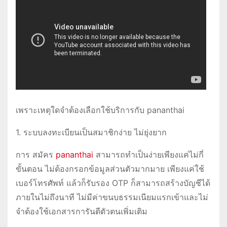
เพราะเหตุใดจำต้องเลือกใช้บริการกับ pananthai
1. ระบบลงทะเบียนเป็นสมาชิกง่าย ไม่ยุ่งยาก
การ สมัคร
pananthai
สามารถทำเป็นง่ายเพียงแค่ไม่กี่
ขั้นตอน ไม่ต้องกรอกข้อมูลส่วนตัวมากมาย เพียงแค่ใช้
เบอร์โทรศัพท์ แล้วก็รับรอง OTP ก็สามารถสร้างบัญชีได้
ภายในไม่ถึงนาที ไม่มีค่าขนบธรรมเนียมแรกเข้าและไม่
จำต้องใช้เอกสารการันตีตัวตนเพิ่มเติม