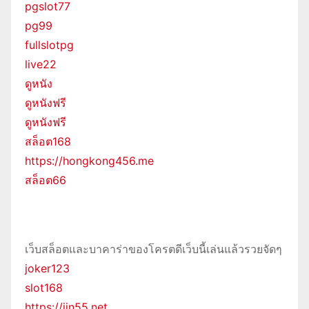
pgslot77
pg99
fullslotpg
live22
ดูหนัง
ดูหนังฟรี
ดูหนังฟรี
สล็อต168
https://hongkong456.me
สล็อต66
เว็บสล็อตและบาคาร่าของโครตดีเว็บนี้เล่นแล้วรวยจัดๆ
joker123
slot168
https://jin55.net