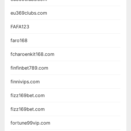
eu369clubs.com
FAFA123
faro168
fcharoenkit168.com
finfinbet789.com
finnivips.com
fizz169bet.com
fizz169bet.com
fortune99vip.com