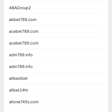
ABAGroup2
abbet789.com
acebet789.com
acebet789.com
adm789.info
adm789.info
allbestbet
allbet24hr
allone745s.com