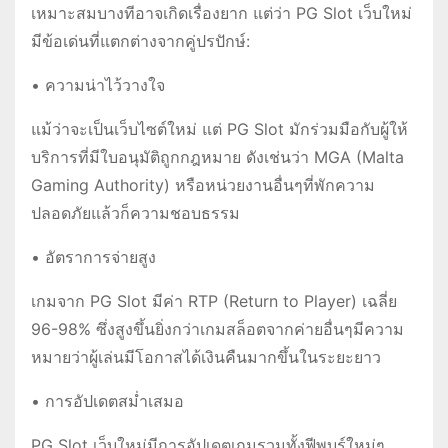
เหมาะสมบางทีอาจเกิดเรื่องยาก แต่ว่า PG Slot เว็บใหม่
มีข้อเด่นที่แตกต่างจากคู่ปรปักษ์:
• ความน่าไว้วางใจ
แม้ว่าจะเป็นเว็บไซต์ใหม่ แต่ PG Slot มักร่วมมือกับผู้ให้
บริการที่มีใบอนุมัติถูกกฎหมาย ดังเช่นว่า MGA (Malta
Gaming Authority) หรือหน่วยงานอื่นๆที่พักความ
ปลอดภัยแล้วก็ความชอบธรรม
• อัตราการจ่ายสูง
เกมจาก PG Slot มีค่า RTP (Return to Player) เฉลี่ย
96-98% ซึ่งสูงขึ้นยิ่งกว่าเกมสล็อตจากค่ายอื่นๆมีความ
หมายว่าผู้เล่นมีโอกาสได้เงินคืนมากขึ้นในระยะยาว
• การอัปเดตสม่ำเสมอ
PG Slot เว็บใหม่มีการอัปเดตเกมรวมทั้งฟีพบร์ใหม่ๆ