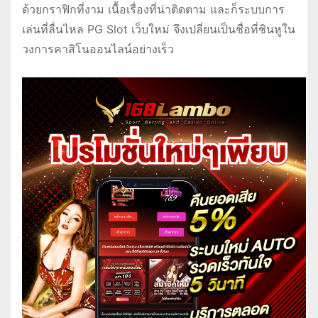
ด้วยกราฟิกที่งาม เนื้อเรื่องที่น่าติดตาม และก็ระบบการ
เล่นที่ลื่นไหล PG Slot เว็บใหม่ จึงเปลี่ยนเป็นชื่อที่ชินหูใน
วงการคาสิโนออนไลน์อย่างเร็ว