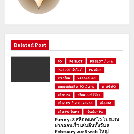
รื่
อ
ง
Related Post
PG
PG SLOT
PG SLOT เว็บตรง
PG SLOT เว็บใหม่
PG สล็อต
PG สล็อต
ทดลองเล่นPG
ทดลองเล่นสล็อต PG เว็บตรง
ทางเข้าPG
สล็อต PG
สล็อต PG ที่ดีที่สุด
สล็อต PG เว็บตรง แตกหนัก
สล็อตPG
สล็อตPGเว็บตรง
เว็บสล็อต PG
Funny18 สล็อตแตกไว โปรแรง
ฝากถอนเร็ว เล่นลื่นทั้งวัน 8
February 2026 web ใหญ่