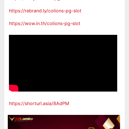
https://rebrand.ly/colions-pg-slot
https://wow.in.th/colions-pg-slot
https://shorturl.asia/8AdPM