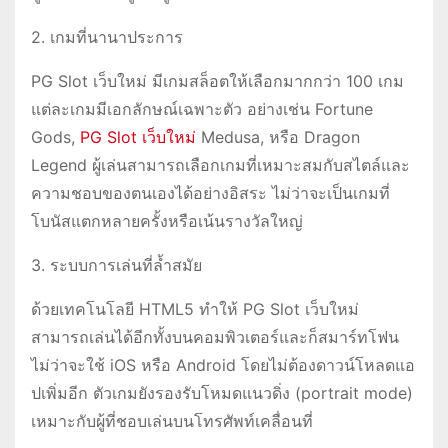
2. เกมที่นานาประการ
PG Slot เว็บใหม่ มีเกมสล็อตให้เลือกมากกว่า 100 เกม
แต่ละเกมมีเอกลักษณ์เฉพาะตัว อย่างเช่น Fortune
Gods,
PG Slot เว็บใหม่
Medusa, หรือ Dragon
Legend ผู้เล่นสามารถเลือกเกมที่เหมาะสมกับสไตล์และ
ความชอบของตนเองได้อย่างอิสระ ไม่ว่าจะเป็นเกมที่
โบนัสแตกหลายครั้งหรือเน้นรางวัลใหญ่
3. ระบบการเล่นที่ล้ำสมัย
ด้วยเทคโนโลยี HTML5 ทำให้ PG Slot เว็บใหม่
สามารถเล่นได้อีกทั้งบนคอมพิวเตอร์และก็สมาร์ทโฟน
ไม่ว่าจะใช้ iOS หรือ Android โดยไม่ต้องดาวน์โหลดแอ
ปเพิ่มอีก ตัวเกมยังรองรับโหมดแนวดิ่ง (portrait mode)
เหมาะกับผู้ที่ชอบเล่นบนโทรศัพท์เคลื่อนที่