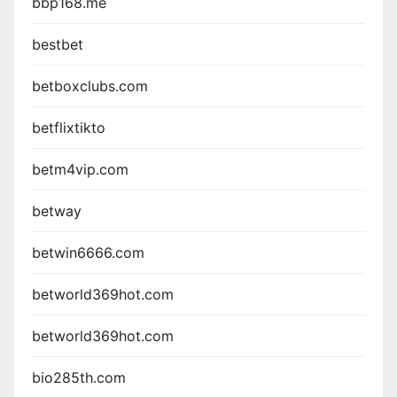
bbp168.me
bestbet
betboxclubs.com
betflixtikto
betm4vip.com
betway
betwin6666.com
betworld369hot.com
betworld369hot.com
bio285th.com