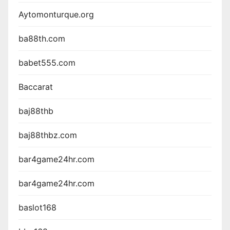
Aytomonturque.org
ba88th.com
babet555.com
Baccarat
baj88thb
baj88thbz.com
bar4game24hr.com
bar4game24hr.com
baslot168