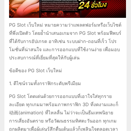
PG Slot เว็บใหม่ หมายความว่าแพลตฟอร์มหรือเว็บไซต์
ที่พึ่งเปิดตัว โดยย้ำนำเสนอเกมจาก PG Slot พร้อมฟีพบร์
ที่ได้รับการอัปเกรด อาทิเช่น ระบบฝาก-ถอนที่เร็ว โปร
โมชั่นที่น่าสนใจ และการออกแบบที่ใช้งานง่าย เพื่อมอบ
ประสบการณ์ที่เยี่ยมที่สุดให้กับผู้เล่น
ข้อดีของ PG Slot เว็บใหม่
1. ดีไซน์รวมทั้งกราฟิกระดับพรีเมียม
PG Slot โดดเด่นด้วยการออกแบบที่เอาใจใส่ทุกราย
ละเอียด ทุกเกมมาพร้อมภาพกราฟิก 3D ที่งดงามและก็
动画(animation) ที่ไหลลื่น ไม่ว่าจะเป็นธีมเทพนิยาย
การเสี่ยงอันตราย หรือวัฒนธรรมทิศตะวันออก ทุกเกม
ถูกผลิตมาเพื่อผู้เล่นรู้สึกตื่นเต้นแล้วก็เพลินใจตลอดเวลา