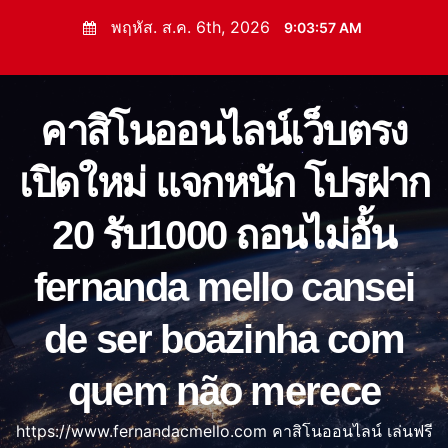
S
พฤหัส. ส.ค. 6th, 2026
9:03:58 AM
k
i
p
คาสิโนออนไลน์เว็บตรง
t
o
เปิดใหม่ แจกหนัก โปรฝาก
c
o
20 รับ1000 ถอนไม่อั้น
n
t
fernanda mello cansei
e
n
de ser boazinha com
t
quem não merece
https://www.fernandacmello.com คาสิโนออนไลน์ เล่นฟรี