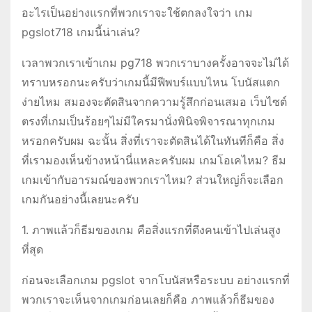
อะไรเป็นอย่างแรกที่พวกเราจะใช้ตกลงใจว่า เกม
pgslot718 เกมนี้น่าเล่น?
เวลาพวกเราเข้าเกม pg718 พวกเราบางครั้งอาจจะไม่ได้
ทราบหรอกนะครับว่าเกมนี้มีฟีพบร์แบบไหน โบนัสแตก
ง่ายไหม สมองจะตัดสินจากความรู้สึกก่อนเสมอ เว็บไซต์
ตรงที่เกมเป็นร้อยๆไม่มีใครมานั่งพินิจพิจารณาทุกเกม
หรอกครับผม ฉะนั้น สิ่งที่เราจะตัดสินได้ในทันทีก็คือ สิ่ง
ที่เรามองเห็นข้างหน้านี่แหละครับผม เกมโอเคไหม? ธีม
เกมเข้ากับอารมณ์ของพวกเราไหม? ส่วนใหญ่ก็จะเลือก
เกมกันอย่างนี้เลยนะครับ
1. ภาพแล้วก็ธีมของเกม คือสิ่งแรกที่ดึงคนเข้าไปเล่นสูง
ที่สุด
ก่อนจะเลือกเกม pgslot จากโบนัสหรือระบบ อย่างแรกที่
พวกเราจะเห็นจากเกมก่อนเลยก็คือ ภาพแล้วก็ธีมของ