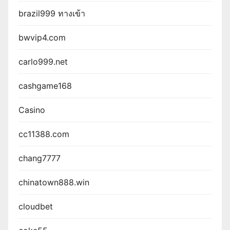
brazil999 ทางเข้า
bwvip4.com
carlo999.net
cashgame168
Casino
cc11388.com
chang7777
chinatown888.win
cloudbet