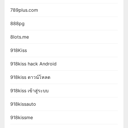
789plus.com
888pg
8lots.me
918Kiss
918kiss hack Android
918kiss ดาวน์โหลด
918kiss เข้าสู่ระบบ
918kissauto
918kissme