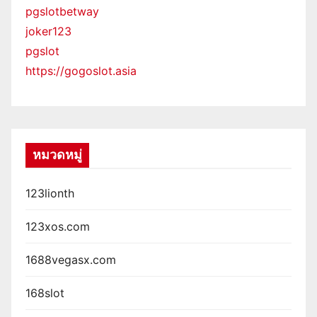
pgslotbetway
joker123
pgslot
https://gogoslot.asia
หมวดหมู่
123lionth
123xos.com
1688vegasx.com
168slot