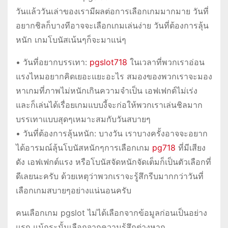
วันแล้ววันเล่าของเรามีผลต่อการเลือกเกมมากมาย วันที่
อยากชิลก็บางทีอาจจะเลือกเกมเล่นง่าย วันที่ต้องการลุ้น
หนัก เกมโบนัสเน้นๆก็จะมาแน่ๆ
• วันที่อยากบรรเทา:
pgslot718
ในเวลาที่พวกเราอ่อน
แรงไหมอยากคิดเยอะแยะอะไร สมองของพวกเราจะมอง
หาเกมที่ภาพไม่หนักเกินความจำเป็น เอฟเฟกต์ไม่เร่ง
และก็เล่นได้เรื่อยเกมแบบงี้จะก่อให้พวกเราเล่นชิลมาก
บรรเทาแบบสุดๆเหมาะสมกับวันสบายๆ
• วันที่ต้องการลุ้นหนัก: บางวัน เราบางครั้งอาจจะอยาก
ได้อารมณ์ลุ้นโบนัสหนักๆการเลือกเกม
pg718
ที่มีเสียง
ดัง เอฟเฟกต์แรง หรือโบนัสจัดหนักจัดเต็มก็เป็นตัวเลือกที่
ดีเลยนะครับ ด้วยเหตุว่าพวกเราจะรู้สึกรีบมากกว่าวันที่
เลือกเกมสบายๆอย่างแน่นอนครับ
คนเลือกเกม pgslot ไม่ได้เลือกจากข้อมูลก่อนเป็นอย่าง
แรก แม้กระนั้นเลือกจากความรู้สึกต่างหาก