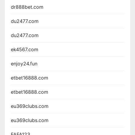
dr888bet.com
du2477.com
du2477.com
ek4567.com
enjoy24.fun
etbet16888.com
etbet16888.com
eu369clubs.com
eu369clubs.com
FAFA123