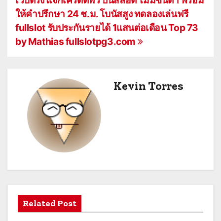
เว็บตรง แจกเครดิตฟรี ปั่นสล็อต ไม่มีขั้นต่ำ พร้อม
น
ให้คำปรึกษา 24 ช.ม. โบนัสสูง ทดลองเล่นฟรี
ะ
fullslot รับประกันรายได้ 1แสนต่อเดือน Top 73
by Mathias fullslotpg3.com
แ
น
ว
Kevin Torres
เ
รื่
อ
ง
Related Post