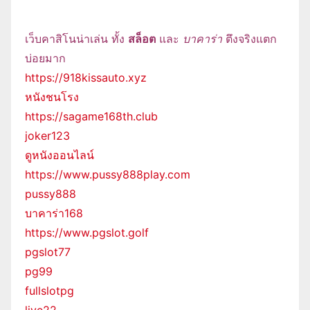
เว็บคาสิโนน่าเล่น ทั้ง
สล็อต
และ
บาคาร่า
ตึงจริงแตก
บ่อยมาก
https://918kissauto.xyz
หนังชนโรง
https://sagame168th.club
joker123
ดูหนังออนไลน์
https://www.pussy888play.com
pussy888
บาคาร่า168
https://www.pgslot.golf
pgslot77
pg99
fullslotpg