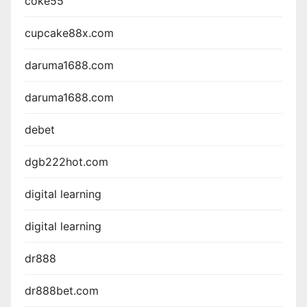
coke55
cupcake88x.com
daruma1688.com
daruma1688.com
debet
dgb222hot.com
digital learning
digital learning
dr888
dr888bet.com