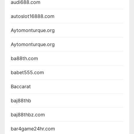
audi688.com
autoslot16888.com
Aytomonturque.org
Aytomonturque.org
ba88th.com
babet555.com
Baccarat
baj88thb
baj88thbz.com
bar4game24hr.com