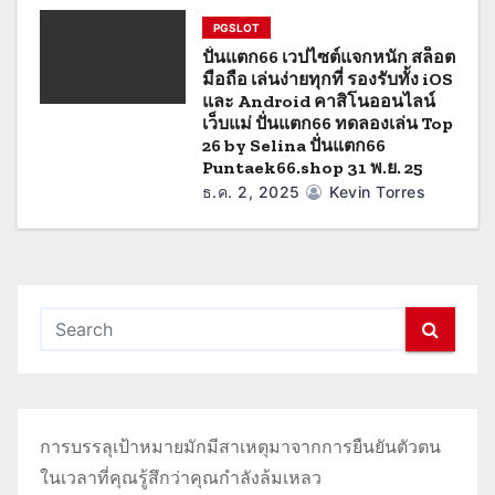
PGSLOT
ปั่นแตก66 เวปไซต์แจกหนัก สล็อต
มือถือ เล่นง่ายทุกที่ รองรับทั้ง iOS
และ Android คาสิโนออนไลน์
เว็บแม่ ปั่นแตก66 ทดลองเล่น Top
26 by Selina ปั่นแตก66
Puntaek66.shop 31 พ.ย. 25
ธ.ค. 2, 2025
Kevin Torres
การบรรลุเป้าหมายมักมีสาเหตุมาจากการยืนยันตัวตน
ในเวลาที่คุณรู้สึกว่าคุณกำลังล้มเหลว