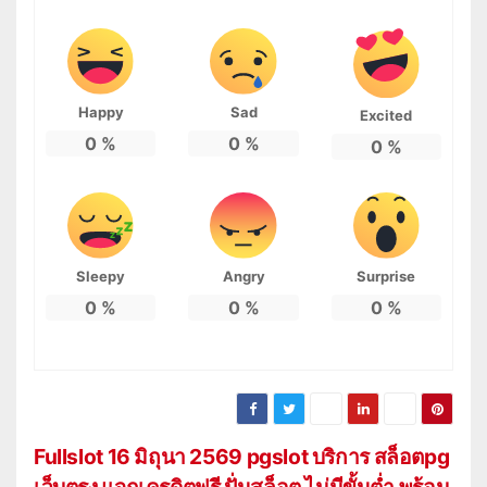
Happy
Sad
Excited
0
%
0
%
0
%
Sleepy
Angry
Surprise
0
%
0
%
0
%
แ
Fullslot 16 มิถุนา 2569 pgslot บริการ สล็อตpg