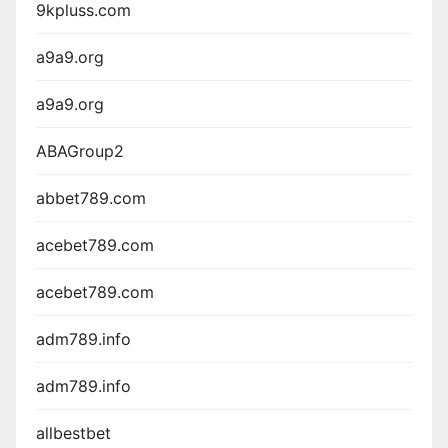
9kpluss.com
a9a9.org
a9a9.org
ABAGroup2
abbet789.com
acebet789.com
acebet789.com
adm789.info
adm789.info
allbestbet