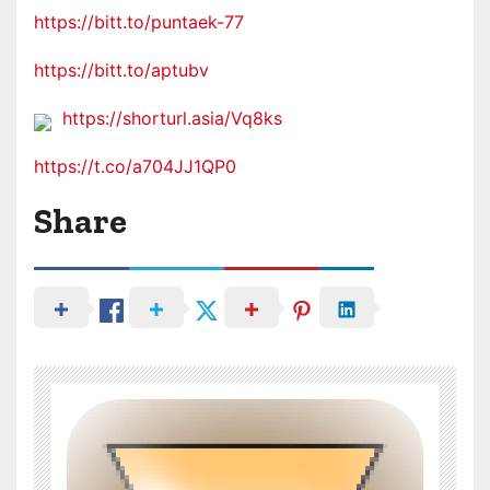
https://bitt.to/puntaek-77
https://bitt.to/aptubv
https://shorturl.asia/Vq8ks
https://t.co/a704JJ1QP0
Share