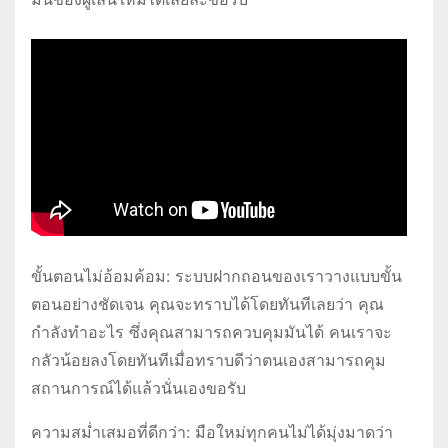
ขั้นตอนไม่อ้อมค้อม: ระบบฝากถอนของเราวางแบบขั้น
ตอนอย่างชัดเจน คุณจะทราบได้โดยทันทีเลยว่า คุณ
กำลังทำอะไร ซึ่งคุณสามารถควบคุมมันได้ คนเราจะ
กลัวน้อยลงโดยทันทีเมื่อทราบดีว่าตนเองสามารถคุม
สถานการณ์ได้แล้วนั่นเองขอรับ
ความสม่ำเสมอที่ดีกว่า: มือใหม่ทุกคนไม่ได้มุ่งมาดว่า