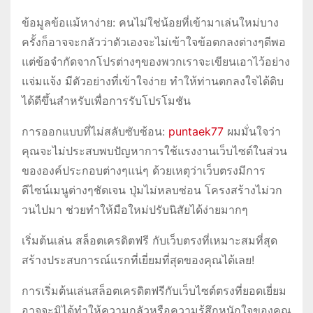
ข้อมูลข้อแม้หาง่าย: คนไม่ใช่น้อยที่เข้ามาเล่นใหม่บาง
ครั้งก็อาจจะกลัวว่าตัวเองจะไม่เข้าใจข้อตกลงต่างๆดีพอ
แต่ข้อจำกัดจากโปรต่างๆของพวกเราจะเขียนเอาไว้อย่าง
แจ่มแจ้ง มีตัวอย่างที่เข้าใจง่าย ทำให้ท่านตกลงใจได้ดิบ
ได้ดีขึ้นสำหรับเพื่อการรับโปรโมชัน
การออกแบบที่ไม่สลับซับซ้อน:
puntaek77
ผมมั่นใจว่า
คุณจะไม่ประสบพบปัญหาการใช้แรงงานเว็บไซต์ในส่วน
ขององค์ประกอบต่างๆแน่ๆ ด้วยเหตุว่าเว็บตรงมีการ
ดีไซน์เมนูต่างๆชัดเจน ปุ่มไม่หลบซ่อน โครงสร้างไม่วก
วนไปมา ช่วยทำให้มือใหม่ปรับนิสัยได้ง่ายมากๆ
เริ่มต้นเล่น สล็อตเครดิตฟรี กับเว็บตรงที่เหมาะสมที่สุด
สร้างประสบการณ์แรกที่เยี่ยมที่สุดของคุณได้เลย!
การเริ่มต้นเล่นสล็อตเครดิตฟรีกับเว็บไซต์ตรงที่ยอดเยี่ยม
อาจจะมิได้ทำให้ความกลัวหรือความรู้สึกหนักใจของคุณ