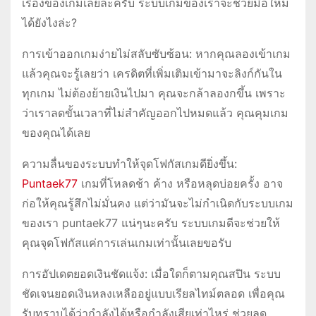
เรื่องของเกมเลยล่ะครับ ระบบเกมของเราจะช่วยมือใหม่
ได้ยังไงล่ะ?
การเข้าออกเกมง่ายไม่สลับซับซ้อน: หากคุณลองเข้าเกม
แล้วคุณจะรู้เลยว่า เครดิตที่เพิ่มเติมเข้ามาจะลิงก์กันใน
ทุกเกม ไม่ต้องย้ายเงินไปมา คุณจะกล้าลองกขึ้น เพราะ
ว่าเราลดขั้นเวลาที่ไม่สำคัญออกไปหมดแล้ว คุณคุมเกม
ของคุณได้เลย
ความลื่นของระบบทำให้จุดโฟกัสเกมดียิ่งขึ้น:
Puntaek77
เกมที่โหลดช้า ค้าง หรือหลุดบ่อยครั้ง อาจ
ก่อให้คุณรู้สึกไม่มั่นคง แต่ว่ามันจะไม่กำเนิดกับระบบเกม
ของเรา puntaek77 แน่ๆนะครับ ระบบเกมดีจะช่วยให้
คุณจุดโฟกัสแค่การเล่นเกมเท่านั้นเลยขอรับ
การอัปเดตยอดเงินชัดแจ้ง: เมื่อใดก็ตามคุณสปิน ระบบ
ชัดเจนยอดเงินหลงเหลืออยู่แบบเรียลไทม์ตลอด เพื่อคุณ
รับทราบได้ว่ากำลังได้หรือกำลังเสียเท่าไหร่ ช่วยลด