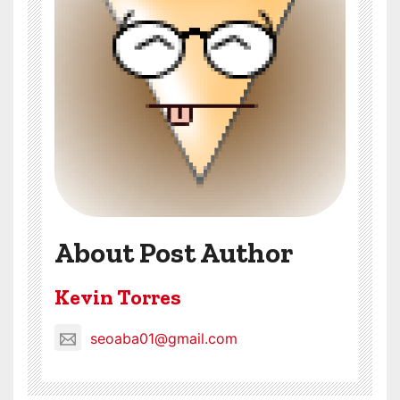
About Post Author
Kevin Torres
seoaba01@gmail.com