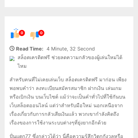
0
0
Read Time:
4 Minute, 32 Second
สล็อตเครดิตฟรี ช่วยลดความกลัวของผู้เล่นใหม่ได้
ไหม
สำหรับคนที่ไม่เคยเล่นเว็บ สล็อตเครดิตฟรี มาก่อน เพียง
พอพบคำว่า ลงทะเบียนสมัครสมาชิก ฝากเงิน เล่นเกม
หรือเบิกเงิน บนเว็บไซต์ แม้ว่าจะเป็นคำทั่วไปที่ใช้กันบน
เว็บสล็อตออนไลน์ แต่ว่าสำหรับมือใหม่ นอกเหนือจาก
เรื่องเกี่ยวกับการกลัวเสียเงินแล้ว พวกเขากำลังคิดถึง
เรื่องของการใช้งานระบบต่างๆที่ยุ่งยากอีกด้วย
ปั่นแตก77 ซึ่งกล่าวได้ว่า นี่คือความรู้สึกวิตกกังวลหรือ