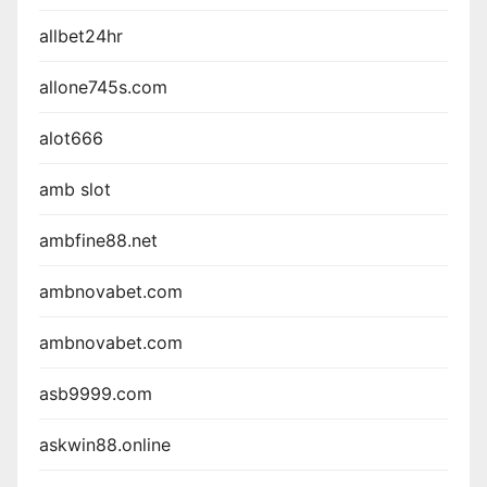
allbet24hr
allone745s.com
alot666
amb slot
ambfine88.net
ambnovabet.com
ambnovabet.com
asb9999.com
askwin88.online