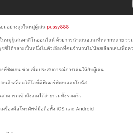
อย่างสูงในหมู่ผู้เล่น
pussy888
นหมู่ผู้เล่นคาสิโนออนไลน์ ด้วยการนำเสนอเกมที่หลากหลาย รวมท
ซซี่ได้กลายเป็นหนึ่งในตัวเลือกที่คนจำนวนไม่น้อยเลือกเล่นเพื่อ
ที่ชัดเจน ช่วยเพิ่มประสบการณ์การเล่นให้กับผู้เล่น
จนถึงสล็อตวิดีโอที่มีฟีเจอร์พิเศษและโบนัส
นสามารถเข้าถึงเกมได้ง่ายรวมทั้งรวดเร็ว
เครื่องมือโทรศัพท์มือถือทั้ง iOS และ Android