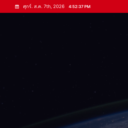
S
ศุกร์. ส.ค. 7th, 2026
4:52:38 PM
k
i
p
t
o
c
o
n
t
e
n
t