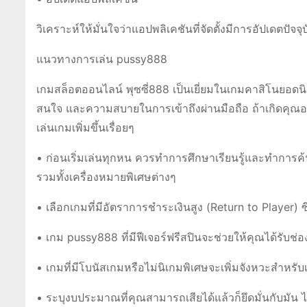
วิเคราะห์ให้มั่นใจว่าแอปพลิเคชันที่จัดตั้งมีการอัปเดตป
แนวทางการเล่น pussy888
เกมสล็อตออนไลน์ พุซซี่888 เป็นเยี่ยมในเกมคาสิโนยอดนิย
สนใจ และความสบายในการเข้าถึงผ่านมือถือ ถ้าเกิดคุณอ
เล่นเกมเพิ่มขึ้นเรื่อยๆ
• ก่อนเริ่มเล่นทุกหน ควรทำการศึกษาเรียนรู้และทำการค
รวมทั้งเครื่องหมายพิเศษต่างๆ
• เลือกเกมที่มีอัตราการชำระเงินสูง (Return to Player) ซึ
• เกม pussy888 ที่มีฟีเจอร์ฟรีสปินจะช่วยให้คุณได้รับช่
• เกมที่มีโบนัสเกมหรือไม่นิเกมพิเศษจะเพิ่มจังหวะสำหรับเ
• ระบุงบประมาณที่คุณสามารถเสียได้แล้วก็ยึดมั่นกับมัน ไ