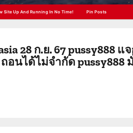
w Site Up And Running In No Time!
Pin Posts
ia 28 ก.ย. 67 pussy888 แจก
 ถอนได้ไม่จำกัด pussy888 มั