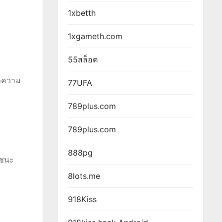
1xbetth
1xgameth.com
55สล็อต
ทำความ
77UFA
789plus.com
789plus.com
888pg
รชนะ
8lots.me
918Kiss