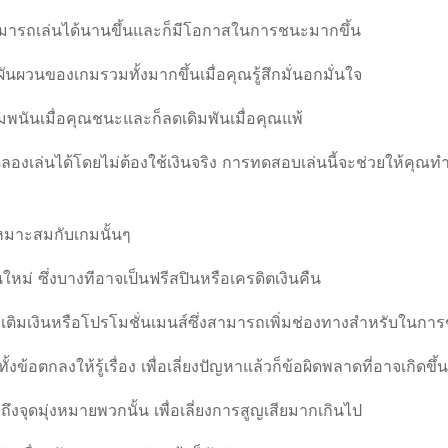
มารถเล่นได้นานขึ้นและก็มีโอกาสในการชนะมากขึ้น
ันผวนของเกมรวมทั้งมากขึ้นเมื่อคุณรู้สึกมั่นอกมั่นใจ
ิ่มพนันเมื่อคุณชนะและก็ลดเดิมพันเมื่อคุณแพ้
ลองเล่นได้โดยไม่ต้องใช้เงินจริง การทดสอบเล่นนี้จะช่วยให้คุณ
เหมาะสมกับเกมนั้นๆ
นใหม่ ซึ่งบางทีอาจเป็นฟรีสปินหรือเครดิตเงินคืน
พิ่มเติมเงินหรือโปรโมชั่นเมนส์ซึ่งสามารถเพิ่มช่องทางสำหรับในกา
อตกลงให้รู้เรื่อง เพื่อเลี่ยงปัญหาแล้วก็ข้อผิดพลาดที่อาจเกิดขึ้น
ึงจุดมุ่งหมายพวกนั้น เพื่อเลี่ยงการสูญเสียมากเกินไป