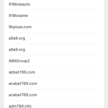
918kissauto
918kissme
9kpluss.com
a9a9.org
a9a9.org
ABAGroup2
abbet789.com
acebet789.com
acebet789.com
adm789.info