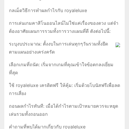
กลเม็ดวิธีการทำผลกำไรกับ royaleluxe
การเล่นเกมคาสิโนออนไลน์ไม่ใช่แค่เรื่องของดวง แต่จำ
ต้องอาศัยแผนการรวมทั้งการวางแผนที่ดี ดังต่อไปนี้:
ระบุงบประมาณ: ตั้งงบในการเล่นทุกๆวันรวมทั้งยึด
ตามแผนอย่างเคร่งครัด
เลือกเกมที่ถนัด: เริ่มจากเกมที่คุณเข้าใจข้อตกลงเยี่ยม
ที่สุด
ใช้ royaleluxe เครดิตฟรี ให้คุ้ม: เริ่มด้วยโบนัสฟรีเพื่อลด
การเสี่ยง
ถอนผลกำไรทันที: เมื่อได้กำไรตามเป้าหมายควรจะหยุด
เล่นรวมทั้งถอนออก
คำถามที่พบได้มากเกี่ยวกับ royaleluxe