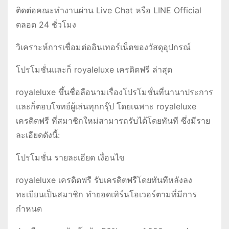
ติดต่อคณะทำงานผ่าน Live Chat หรือ LINE Official
ตลอด 24 ชั่วโมง
วิเคราะห์การเชื่อมต่ออินเทอร์เน็ตของวัสดุอุปกรณ์
โปรโมชั่นและก็ royaleluxe เครดิตฟรี ล่าสุด
royaleluxe ขึ้นชื่อลือนามเรื่องโปรโมชั่นที่นานาประการ
และก็ตอบโจทย์ผู้เล่นทุกกรุ๊ป โดยเฉพาะ royaleluxe
เครดิตฟรี ที่สมาชิกใหม่สามารถรับได้โดยทันที ซึ่งมีราย
ละเอียดดังนี้:
โปรโมชั่น รายละเอียด เงื่อนไข
royaleluxe เครดิตฟรี รับเครดิตฟรีโดยทันทีหลังลง
ทะเบียนเป็นสมาชิก ทำยอดเทิร์นโอเวอร์ตามที่มีการ
กำหนด