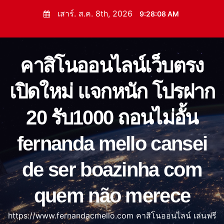
S
เสาร์. ส.ค. 8th, 2026
9:28:09 AM
k
i
p
คาสิโนออนไลน์เว็บตรง
t
o
เปิดใหม่ แจกหนัก โปรฝาก
c
o
20 รับ1000 ถอนไม่อั้น
n
t
fernanda mello cansei
e
n
de ser boazinha com
t
quem não merece
https://www.fernandacmello.com คาสิโนออนไลน์ เล่นฟรี