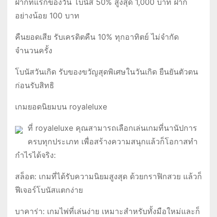
ฝากทีแรกของวัน โบนัส 50% สูงสุด 1,000 บาท ฝาก
อย่างน้อย 100 บาท
คืนยอดเสีย รับเครดิตคืน 10% ทุกอาทิตย์ ไม่จำกัด
จำนวนครั้ง
โบนัสวันเกิด รับของขวัญสุดพิเศษในวันเกิด ยืนยันตัวตน
ก่อนรับสิทธิ
เกมยอดนิยมบน royaleluxe
ที่ royaleluxe คุณสามารถเลือกเล่นเกมที่นานัปการ
ครบทุกประเภท เพื่อสร้างความสนุกแล้วก็โอกาสทำ
กำไรได้จริง:
สล็อต: เกมที่ได้รับความนิยมสูงสุด ด้วยกราฟิกสวย แล้วก็
ฟีเจอร์โบนัสแตกง่าย
บาคาร่า: เกมไพ่ที่เล่นง่าย เหมาะสำหรับทั้งมือใหม่และก็