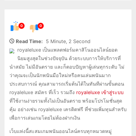
0
0
Read Time:
5 Minute, 2 Second
royaleluxe เป็นแพลตฟอร์มคาสิโนออนไลน์ยอด
นิยมสูงสุดในช่วงปัจจุบัน ด้วยระบบการให้บริการที่
นำสมัย ไม่มีอันตราย และก็ตอบปัญหาผู้เล่นทุกระดับ ไม่
ว่าคุณจะเป็นนักพนันมือใหม่หรือคนเล่นพนันมาก
ประสบการณ์ คุณสามารถเริ่มต้นได้ในทันทีผ่านขั้นตอน
royaleluxe สมัคร ที่เร็ว รวมถึง
royaleluxe เข้าสู่ระบบ
ที่ใช้งานง่ายรวมทั้งไม่เป็นอันตราย พร้อมโปรโมชั่นสุด
คุ้ม อย่างเช่น royaleluxe เครดิตฟรี ที่ช่วยเพิ่มทุนสำหรับ
เพื่อการเล่นเกมโดยไม่ต้องฝากเงิน
เว็บแห่งนี้สะสมเกมพนันออนไลน์ครบทุกหมวดหมู่