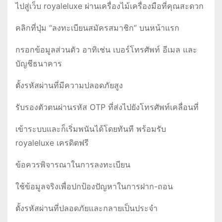
ไปสู่เว็บ royaleluxe ผ่านเครื่องไม้เครื่องมือที่คุณสะดวก
คลิกที่ปุ่ม “ลงทะเบียนสมัครสมาชิก” บนหน้าแรก
กรอกข้อมูลส่วนตัว อาทิเช่น เบอร์โทรศัพท์ อีเมล และ
บัญชีธนาคาร
ตั้งรหัสผ่านที่มีความปลอดภัยสูง
รับรองตัวตนผ่านรหัส OTP ที่ส่งไปยังโทรศัพท์เคลื่อนที่
เข้าระบบและก็เริ่มพนันได้โดยทันที พร้อมรับ
royaleluxe เครดิตฟรี
ข้อควรพิจารณาในการลงทะเบียน
ใช้ข้อมูลจริงเพื่อปกป้องปัญหาในการฝาก-ถอน
ตั้งรหัสผ่านที่ปลอดภัยและกลายเป็นประจำ