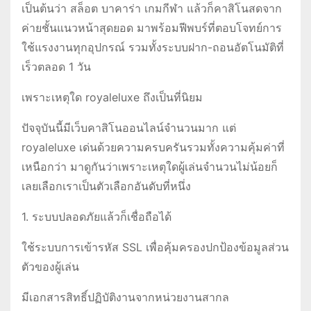
เป็นต้นว่า สล็อต บาคาร่า เกมกีฬา แล้วก็คาสิโนสดจาก
ค่ายชั้นแนวหน้าสุดยอด มาพร้อมฟีพบร์ที่ตอบโจทย์การ
ใช้แรงงานทุกอุปกรณ์ รวมทั้งระบบฝาก-ถอนอัตโนมัติที่
เร็วตลอด 1 วัน
เพราะเหตุใด royaleluxe ถึงเป็นที่นิยม
ปัจจุบันนี้มีเว็บคาสิโนออนไลน์จำนวนมาก แต่
royaleluxe เด่นด้วยความครบครันรวมทั้งความคุ้มค่าที่
เหนือกว่า มาดูกันว่าเพราะเหตุใดผู้เล่นจำนวนไม่น้อยก็
เลยเลือกเราเป็นตัวเลือกอันดับที่หนึ่ง
1. ระบบปลอดภัยแล้วก็เชื่อถือได้
ใช้ระบบการเข้ารหัส SSL เพื่อคุ้มครองปกป้องข้อมูลส่วน
ตัวของผู้เล่น
มีเอกสารสิทธิ์ปฏิบัติงานจากหน่วยงานสากล