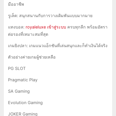
มืออาชีพ
รูเล็ต: สนุกสนานกับการวางเดิมพันแบบมากมาย
แทงบอล:
royaleluxe เข้าสู่ระบบ
ครบทุกลีก พร้อมอัตรา
ต่อรองที่เหมาะสมที่สุด
เกมยิงปลา: เกมแนวแอ็กชันที่เล่นสนุกและก็ทำเงินได้จริง
ตัวอย่างค่ายเกมผู้ช่วยเหลือ
PG SLOT
Pragmatic Play
SA Gaming
Evolution Gaming
JOKER Gaming