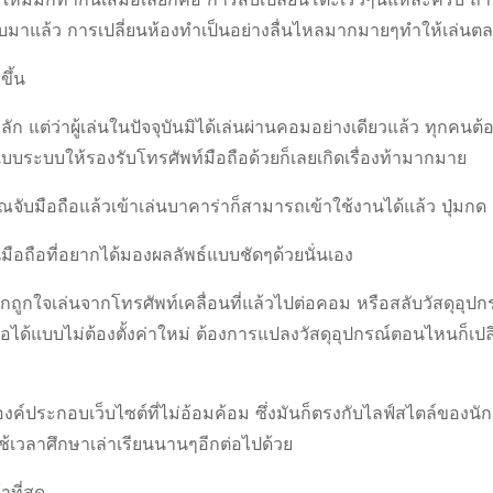
สอบมาแล้ว การเปลี่ยนห้องทำเป็นอย่างลื่นไหลมากมายๆทำให้เล่นต
ึ้น
แต่ว่าผู้เล่นในปัจจุบันมิได้เล่นผ่านคอมอย่างเดียวแล้ว ทุกคนต้
บบระบบให้รองรับโทรศัพท์มือถือด้วยก็เลยเกิดเรื่องท้ามากมาย
ณจับมือถือแล้วเข้าเล่นบาคาร่าก็สามารถเข้าใช้งานได้แล้ว ปุ่มกด
านมือถือที่อยากได้มองผลลัพธ์แบบชัดๆด้วยนั่นเอง
ากถูกใจเล่นจากโทรศัพท์เคลื่อนที่แล้วไปต่อคอม หรือสลับวัสดุอุป
อได้แบบไม่ต้องตั้งค่าใหม่ ต้องการแปลงวัสดุอุปกรณ์ตอนไหนก็เป
อ องค์ประกอบเว็บไซต์ที่ไม่อ้อมค้อม ซึ่งมันก็ตรงกับไลฟ์สไตล์ของนัก
งใช้เวลาศึกษาเล่าเรียนนานๆอีกต่อไปด้วย
ที่สุด