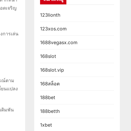
ลอดเจริญ
123lionth
123xos.com
องการเล่น
1688vegasx.com
168slot
168slot.vip
กรณ์ตาม
168สล็อต
ลี่ยนแปลง
188bet
เดิมพัน
188betth
1xbet