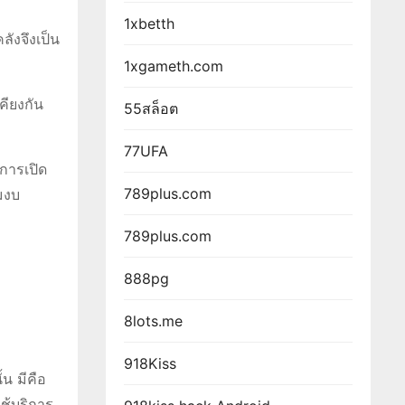
1xbetth
ลังจึงเป็น
1xgameth.com
คียงกัน
55สล็อต
77UFA
การเปิด
789plus.com
มงบ
789plus.com
888pg
8lots.me
918Kiss
น มีคือ
ใช้บริการ