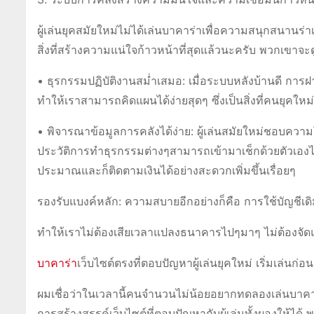
ผู้เล่นยุคสมัยใหม่ไม่ได้เล่นบาคาร่าเพื่อความสนุกสนานร
สิ่งที่สร้างความแน่ใจก้าวหน้าที่สุดแล้วนะครับ พวกเขา
• ธุรกรรมปฏิบัติงานสม่ำเสมอ: เมื่อระบบหลังบ้านดี การ
ทำให้เราสามารถคิดแผนได้ง่ายสุดๆ ซึ่งเป็นสิ่งที่คนยุคใ
• พิจารณาข้อมูลการคลังได้ง่าย: ผู้เล่นสมัยใหม่ชอบควา
ประวัติการทำธุรกรรมต่างๆสามารถเข้ามาเช็กด้วยตัวเอง
ประมาณและก็ติดตามเงินได้อย่างสะดวกเพิ่มขึ้นเรื่อยๆ
รองรับแบงค์หลัก: ความสบายอีกอย่างก็คือ การใช้บัญชีเด
ทำให้เราไม่ต้องเสียเวลาแปลงธนาคารไปๆมาๆ ไม่ต้องจั
บาคาร่า
เว็บไซต์ตรงที่ตอบปัญหาผู้เล่นยุคใหม่ เริ่มเล่นก่
ผมเชื่อว่าในเวลานี้คนจำนวนไม่น้อยอยากทดลองเล่นบาคาร่า
การสร้างสรรค์เว็บไซต์ที่ตอบปัญหากับผู้เล่นทั้งผองให้ไ