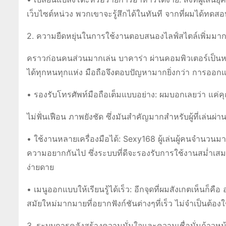
เว็บไซต์หน่วง พวกเขาจะรู้สึกได้ในทันที จากที่ผมได้ทด
2. ความยืดหยุ่นในการใช้งานตอบสนองไลฟ์สไตล์เพิ่มมากข
คราวก่อนคนส่วนมากเล่น บาคาร่า ผ่านคอมพิวเตอร์เป็นหลัก 
ได้ทุกหนทุกแห่ง มือถือจึงตอบปัญหามากยิ่งกว่า การออกแ
• รองรับโทรศัพท์มือถือเต็มแบบอย่าง: ผมบอกเลยว่า แค่คุ
ไม่ฟั่นเฟือน ภาพยังชัด ซึ่งมันสำคัญมากสำหรับผู้ที่เล่นผ่
• ใช้งานหลายเครื่องมือได้: Sexy168 ผู้เล่นผู้คนจำนวนม
ความอยากกันไป ซึ่งระบบที่ดีจะรองรับการใช้งานสม่ำเสม
ง่ายดาย
• เมนูออกแบบให้เรียนรู้ได้เร็ว: อีกจุดที่ผมสังเกตเห็นก็คื
สมัยใหม่มากมายที่อยากฟังก์ชันต่างๆที่เร็ว ไม่จำเป็นต้อ
3. ระบบการคลังสร้างความมั่นใจและความเชื่อมั่นก้าวหน้า