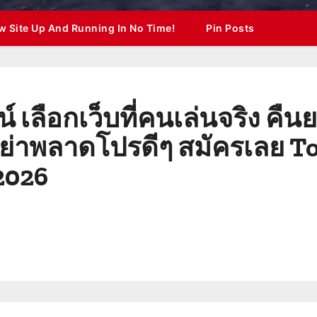
w Site Up And Running In No Time!
Pin Posts
 เลือกเว็บที่คนเล่นจริง คื
อย่าพลาดโปรดีๆ สมัครเลย T
2026