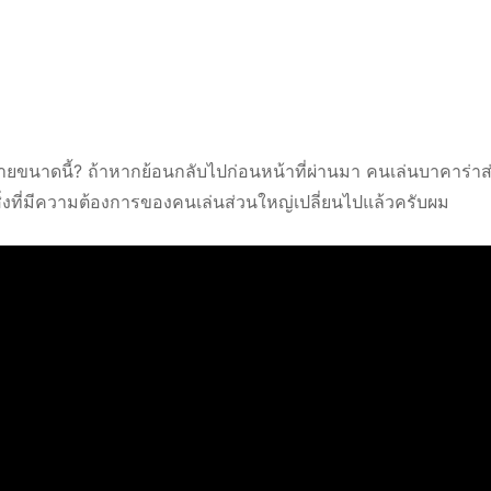
ยขนาดนี้? ถ้าหากย้อนกลับไปก่อนหน้าที่ผ่านมา คนเล่นบาคาร่าส
 สิ่งที่มีความต้องการของคนเล่นส่วนใหญ่เปลี่ยนไปแล้วครับผม