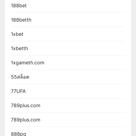
188bet
188betth
1xbet
1xbetth
1xgameth.com
55สล็อต
77UFA
789plus.com
789plus.com
888pg