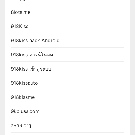
8lots.me
918Kiss
918kiss hack Android
918kiss ดาวน์โหลด
918kiss เข้าสู่ระบบ
918kissauto
918kissme
9kpluss.com
a9a9.org