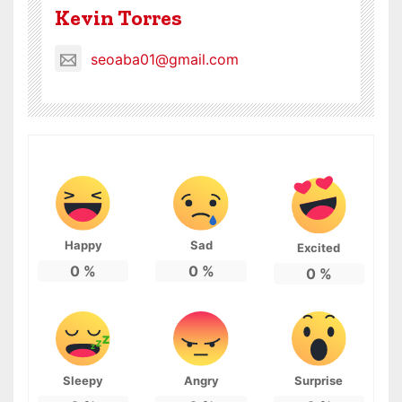
Kevin Torres
seoaba01@gmail.com
Happy
Sad
Excited
0
%
0
%
0
%
Sleepy
Angry
Surprise