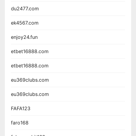
du2477.com
ek4567.com
enjoy24.fun
etbet16888.com
etbet16888.com
eu369clubs.com
eu369clubs.com
FAFA123
faro168