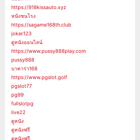
https://918kissauto.xyz
หนังชนโรง
https://sagame168th.club
joker123
ดูหนังออนไลน์
https://www.pussy888play.com
pussy888
บาคาร่า168
https://www.pgslot.golf
pgslot77
pg99
fullslotpg
live22
ดูหนัง
ดูหนังฟรี
ดูหนังฟรี