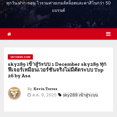
ทุกวัน ฝาก-ถอน ไวรวมค่ายเกมส์สล็อตและคาสิโนกว่า 50
แบรนด์
SKY2899.COM
sky289 เข้าสู่ระบบ 1 December sky289 ทุก
ฟีเจอร์เหมือนเวอร์ชันจริงไม่มีตัดระบบ Top
26 by Asa
By
Kevin Torres
ต.ค. 9, 2025
sky289 เข้าสู่ระบบ