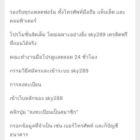
รองรับทุกแพลตฟอร์ม ทั้งโทรศัพท์มือถือ แท็บเล็ต และ
คอมพิวเตอร์
โปรโมชั่นจัดเต็ม โดยเฉพาะอย่างยิ่ง sky289 เครดิตฟรี
ที่ถอนได้จริง
คณะทำงานมือโปรดูแลตลอด 24 ชั่วโมง
กรรมวิธีสมัครและเข้าระบบ sky289
การลงทะเบียน
เข้าเว็บหลักของ sky289
คลิกปุ่ม “ลงทะเบียนเป็นสมาชิก”
กรอกข้อมูลที่จำเป็น เช่น เบอร์โทรศัพท์ และก็บัญชี
ธนาคาร