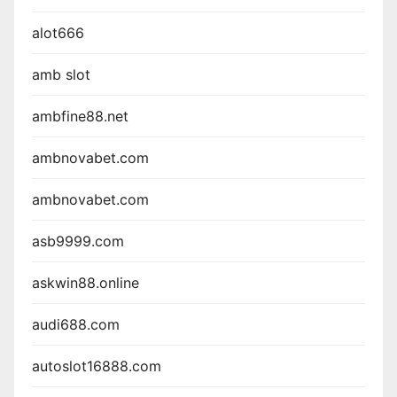
alot666
amb slot
ambfine88.net
ambnovabet.com
ambnovabet.com
asb9999.com
askwin88.online
audi688.com
autoslot16888.com