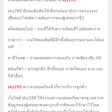
sky289 มีเกมเดิมพันให้เลือกเล่นนานัปการครบวงจร
เพื่อตอบโจทย์ความต้องการของผู้เล่นทุกกรุ๊ป
สล็อตออนไลน์ – เกมที่ได้รับความนิยมที่โบนัสแตกง่าย
บาคาร่า – เกมไพ่ยอดฮิตที่มีอีกทั้งห้องธรรมดาและก็ห้อง
VIP
คาสิโนสด – ถ่ายทอดสดจากบ่อนจริง ภาพชัดระดับ HD
พนันกีฬา – ครบทุกลีก อีกทั้งบอล บาสเก็ตบอล มวย และ
กีฬาอื่นๆ
sky289
ความปลอดภัยแล้วก็การบริการลูกค้า
เว็บไซต์ sky289 ใช้ระบบความปลอดภัยมาตรฐานสากล
ข้อมูลของผู้เล่นทุกคนจะถูกเข้ารหัสและก็รักษาไว้โดย
สวัสดิภาพ ทั้งยังยังมีคณะทำงานมือโปรคอยให้บริการ