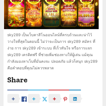
sky289 เป็นเว็บคาสิโนออนไลน์ที่ครบถ้วนและน่าไว้
วางใจที่สุดในตอนนี้ ไม่ว่าจะเป็นการ sky289 สมัคร ที่
ง่าย การ sky289 เข้าระบบ ที่เร็วทันใจ หรือการแจก
sky289 เครดิตฟรี ที่ช่วยเพิ่มช่องทางให้ผู้เล่น แม้คุณ
กำลังมองหาเว็บที่มั่นคงจะ ปลอดภัย แล้วก็สนุก sky289
คือคำตอบที่คุณไม่ควรพลาด
Share