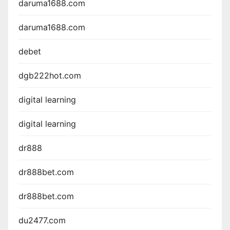
daruma1688.com
daruma1688.com
debet
dgb222hot.com
digital learning
digital learning
dr888
dr888bet.com
dr888bet.com
du2477.com