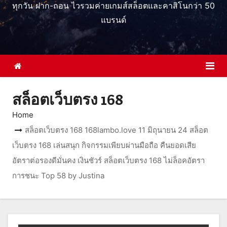
ทุกวัน ฝาก-ถอน ไวรวมค่ายเกมส์สล็อตและคาสิโนกว่า 50
แบรนด์
สล็อตเว็บตรง 168
Home
สล็อตเว็บตรง 168 168lambo.love 11 มิถุนายน 24 สล็อต
เว็บตรง 168 เล่นสนุก กิจกรรมเพียบผ่านมือถือ คืนยอดเสีย
อัตราต่อรองดีมั่นคง เงินชัวร์ สล็อตเว็บตรง 168 ไม่ล็อคอัตรา
การชนะ Top 58 by Justina