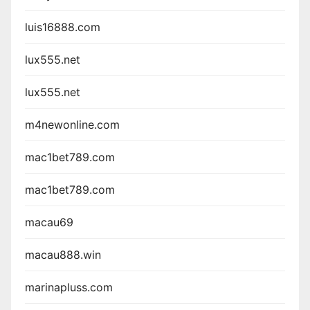
luis16888.com
lux555.net
lux555.net
m4newonline.com
mac1bet789.com
mac1bet789.com
macau69
macau888.win
marinapluss.com