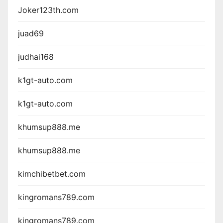
Joker123th.com
juad69
judhai168
k1gt-auto.com
k1gt-auto.com
khumsup888.me
khumsup888.me
kimchibetbet.com
kingromans789.com
kingromans789.com