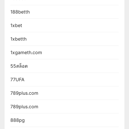
188betth
1xbet
1xbetth
1xgameth.com
55สล็อต
77UFA
789plus.com
789plus.com
888pg