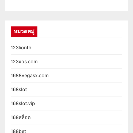
หมวดหมู่
123lionth
123xos.com
1688vegasx.com
168slot
168slot.vip
168สล็อต
188bet