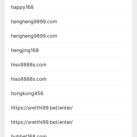
happy168
hengheng9899.com
hengheng9899.com
hengjing168
hiso8888s.com
hiso8888s.com
hongkong456
https://sretthi99.bet/enter/
https://sretthi99.bet/enter/
hubbet168.com