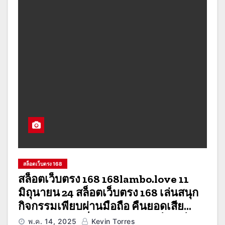
สล็อตเว็บตรง 168
สล็อตเว็บตรง 168 168lambo.love 11
มิถุนายน 24 สล็อตเว็บตรง 168 เล่นสนุก
กิจกรรมเพียบผ่านมือถือ คืนยอดเสีย
อัตราต่อรองดีมั่นคง เงินชัวร์ สล็อตเว็บ
พ.ค. 14, 2025
Kevin Torres