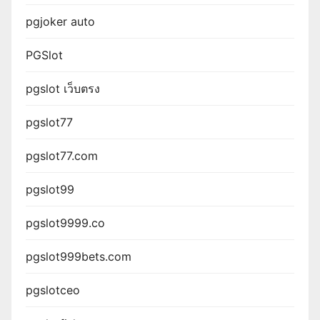
pgjoker auto
PGSlot
pgslot เว็บตรง
pgslot77
pgslot77.com
pgslot99
pgslot9999.co
pgslot999bets.com
pgslotceo