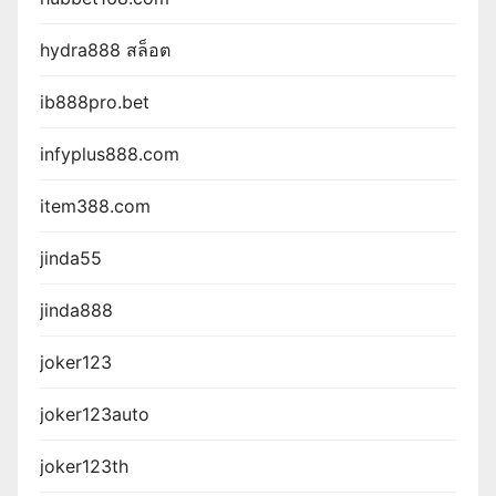
hydra888 สล็อต
ib888pro.bet
infyplus888.com
item388.com
jinda55
jinda888
joker123
joker123auto
joker123th