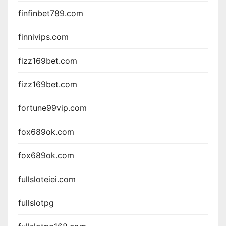
finfinbet789.com
finnivips.com
fizz169bet.com
fizz169bet.com
fortune99vip.com
fox689ok.com
fox689ok.com
fullsloteiei.com
fullslotpg