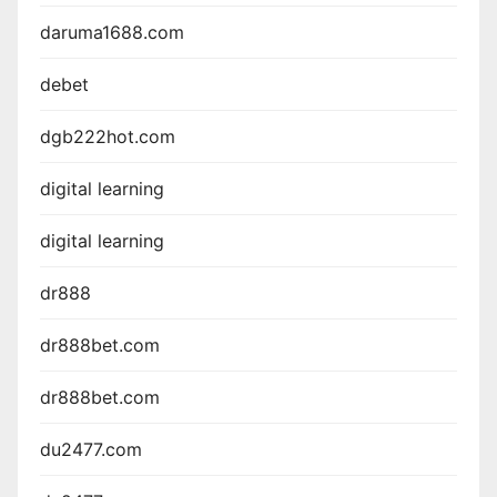
daruma1688.com
debet
dgb222hot.com
digital learning
digital learning
dr888
dr888bet.com
dr888bet.com
du2477.com