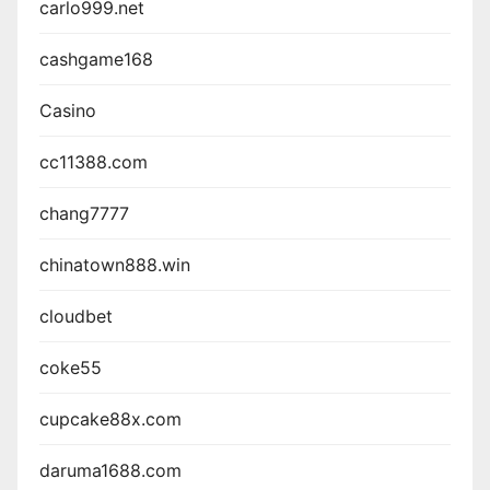
carlo999.net
cashgame168
Casino
cc11388.com
chang7777
chinatown888.win
cloudbet
coke55
cupcake88x.com
daruma1688.com