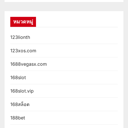
หมวดหมู่
123lionth
123xos.com
1688vegasx.com
168slot
168slot.vip
168สล็อต
188bet