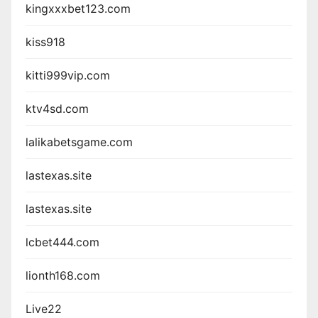
kingxxxbet123.com
kiss918
kitti999vip.com
ktv4sd.com
lalikabetsgame.com
lastexas.site
lastexas.site
lcbet444.com
lionth168.com
Live22