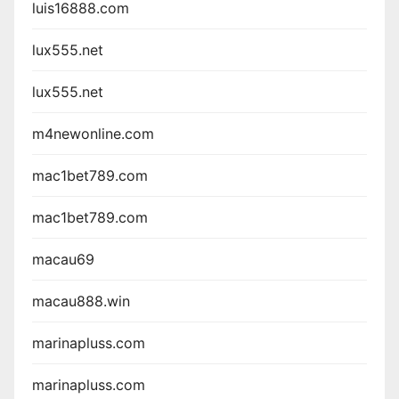
luis16888.com
lux555.net
lux555.net
m4newonline.com
mac1bet789.com
mac1bet789.com
macau69
macau888.win
marinapluss.com
marinapluss.com