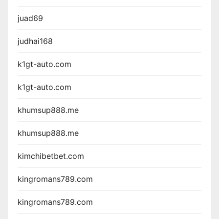
juad69
judhai168
k1gt-auto.com
k1gt-auto.com
khumsup888.me
khumsup888.me
kimchibetbet.com
kingromans789.com
kingromans789.com