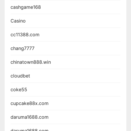
cashgame168
Casino
cc11388.com
chang7777
chinatown888.win
cloudbet
coke55
cupcake88x.com
daruma1688.com
daruma1688.com