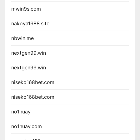
mwin9s.com
nakoya1688.site
nbwin.me
nextgen99.win
nextgen99.win
niseko168bet.com
niseko168bet.com
no1huay
no1huay.com