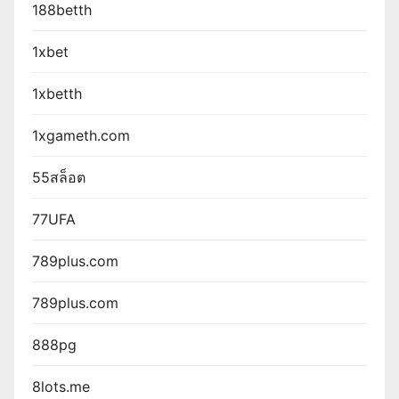
188betth
1xbet
1xbetth
1xgameth.com
55สล็อต
77UFA
789plus.com
789plus.com
888pg
8lots.me