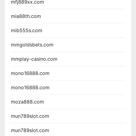
mfj889xx.com
mia88th.com
mib555s.com
mmgoldsbets.com
mmplay-casino.com
mono16888.com
mono16888.com
moza888.com
mun789slot.com
mun789slot.com