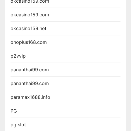
okcasino159.com
okcasino159.com
okcasino159.net
onoplus168.com
p2vvip
pananthai99.com
pananthai99.com
paramax1688.info
PG
pg slot