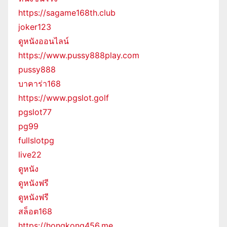
https://sagame168th.club
joker123
ดูหนังออนไลน์
https://www.pussy888play.com
pussy888
บาคาร่า168
https://www.pgslot.golf
pgslot77
pg99
fullslotpg
live22
ดูหนัง
ดูหนังฟรี
ดูหนังฟรี
สล็อต168
https://hongkong456.me