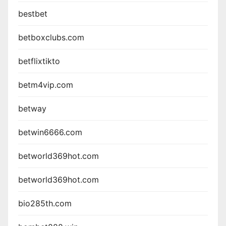
bestbet
betboxclubs.com
betflixtikto
betm4vip.com
betway
betwin6666.com
betworld369hot.com
betworld369hot.com
bio285th.com