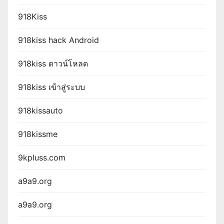
918Kiss
918kiss hack Android
918kiss ดาวน์โหลด
918kiss เข้าสู่ระบบ
918kissauto
918kissme
9kpluss.com
a9a9.org
a9a9.org