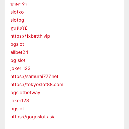
บาคาร่า
slotxo
slotpg
ดูหนังโป๊
https://1xbetth.vip
pgslot
allbet24
pg slot
joker 123
https://samurai777.net
https://tokyoslot88.com
pgslotbetway
joker123
pgslot
https://gogoslot.asia