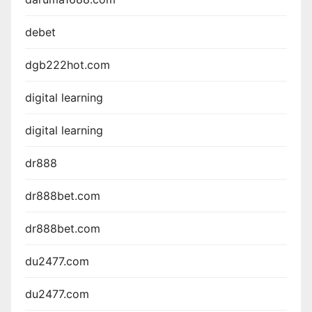
debet
dgb222hot.com
digital learning
digital learning
dr888
dr888bet.com
dr888bet.com
du2477.com
du2477.com