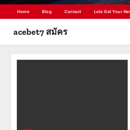
Home
Blog
Contact
Lets Get Your Ne
acebet7 สมัคร