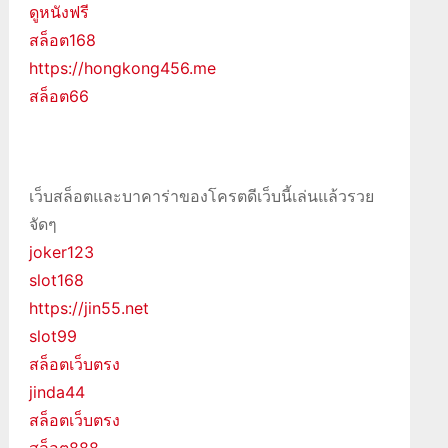
ดูหนังฟรี
สล็อต168
https://hongkong456.me
สล็อต66
เว็บสล็อตและบาคาร่าของโครตดีเว็บนี้เล่นแล้วรวย
จัดๆ
joker123
slot168
https://jin55.net
slot99
สล็อตเว็บตรง
jinda44
สล็อตเว็บตรง