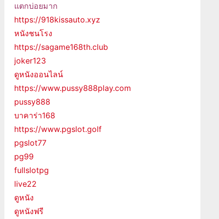
แตกบ่อยมาก
https://918kissauto.xyz
หนังชนโรง
https://sagame168th.club
joker123
ดูหนังออนไลน์
https://www.pussy888play.com
pussy888
บาคาร่า168
https://www.pgslot.golf
pgslot77
pg99
fullslotpg
live22
ดูหนัง
ดูหนังฟรี