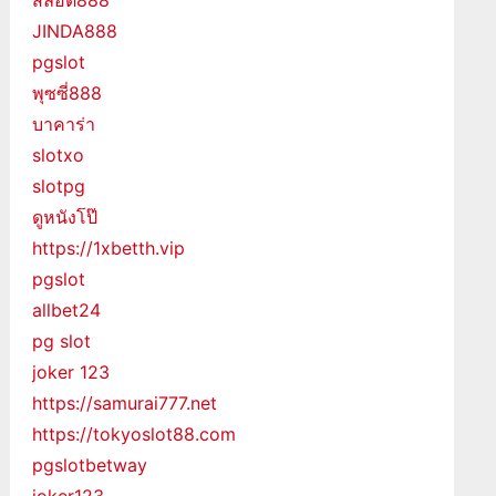
สล็อต888
JINDA888
pgslot
พุซซี่888
บาคาร่า
slotxo
slotpg
ดูหนังโป๊
https://1xbetth.vip
pgslot
allbet24
pg slot
joker 123
https://samurai777.net
https://tokyoslot88.com
pgslotbetway