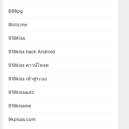
888pg
8lots.me
918Kiss
918kiss hack Android
918kiss ดาวน์โหลด
918kiss เข้าสู่ระบบ
918kissauto
918kissme
9kpluss.com