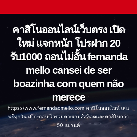
คาสิโนออนไลน์เว็บตรง เปิด
ใหม่ แจกหนัก โปรฝาก 20
รับ1000 ถอนไม่อั้น fernanda
mello cansei de ser
boazinha com quem não
merece
https://www.fernandacmello.com คาสิโนออนไลน์ เล่น
ฟรีทุกวัน ฝาก-ถอน ไวรวมค่ายเกมส์สล็อตและคาสิโนกว่า
50 แบรนด์