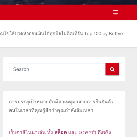
นไขให้ปวดหัวถอนเงินได้ทุกบิลไม่ติดเทิร์น Top 100 by Bettye
การบรรลุเป้าหมายมักมีสาเหตุมาจากการยืนยันตัว
ตนในเวลาที่คุณรู้สึกว่าคุณกำลังล้มเหลว
เว็บคาสิโนน่าเล่น ทั้ง
สล็อต
และ
บาคาร่า
ตึงจริง