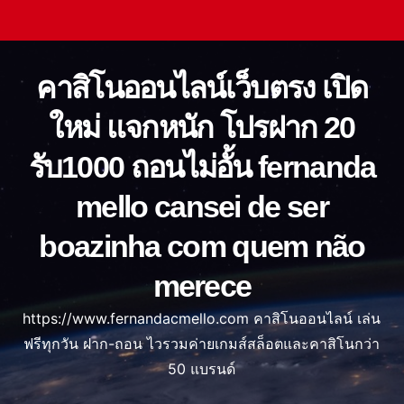
คาสิโนออนไลน์เว็บตรง เปิด
ใหม่ แจกหนัก โปรฝาก 20
รับ1000 ถอนไม่อั้น fernanda
mello cansei de ser
boazinha com quem não
merece
https://www.fernandacmello.com คาสิโนออนไลน์ เล่น
ฟรีทุกวัน ฝาก-ถอน ไวรวมค่ายเกมส์สล็อตและคาสิโนกว่า
50 แบรนด์