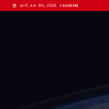
S
เสาร์. ส.ค. 8th, 2026
1:33:07 PM
k
i
p
t
o
c
o
n
t
e
n
t