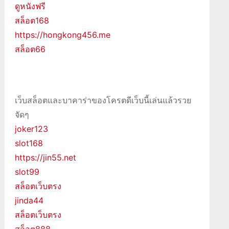
ดูหนังฟรี
สล็อต168
https://hongkong456.me
สล็อต66
เว็บสล็อตและบาคาร่าของโครตดีเว็บนี้เล่นแล้วรวย
จัดๆ
joker123
slot168
https://jin55.net
slot99
สล็อตเว็บตรง
jinda44
สล็อตเว็บตรง