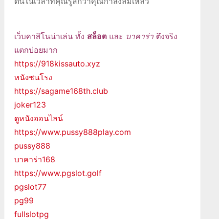
ตนในเวลาที่คุณรู้สึกว่าคุณกำลังล้มเหลว
เว็บคาสิโนน่าเล่น ทั้ง
สล็อต
และ
บาคาร่า
ตึงจริง
แตกบ่อยมาก
https://918kissauto.xyz
หนังชนโรง
https://sagame168th.club
joker123
ดูหนังออนไลน์
https://www.pussy888play.com
pussy888
บาคาร่า168
https://www.pgslot.golf
pgslot77
pg99
fullslotpg