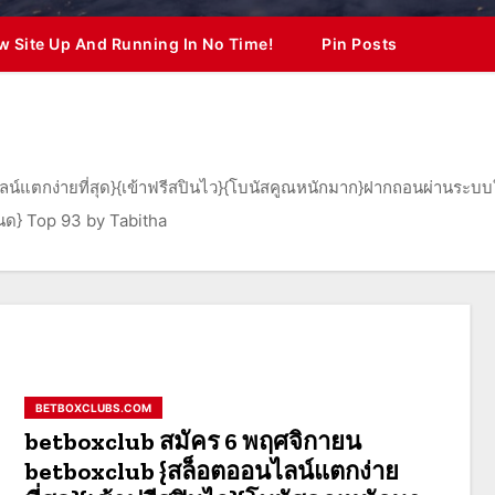
w Site Up And Running In No Time!
Pin Posts
์แตกง่ายที่สุด}{เข้าฟรีสปินไว}{โบนัสคูณหนักมาก}ฝากถอนผ่านระบบใ
กำหนด} Top 93 by Tabitha
BETBOXCLUBS.COM
betboxclub สมัคร 6 พฤศจิกายน
betboxclub {สล็อตออนไลน์แตกง่าย