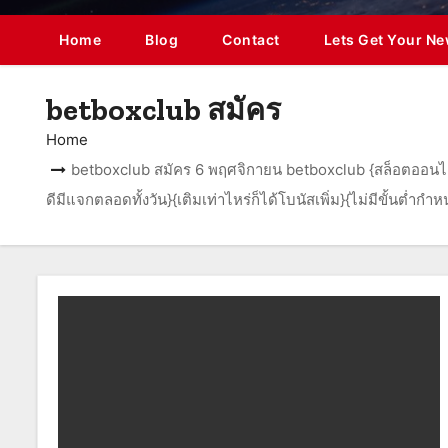
Home
Blog
Contact
Lets Get Your Ne
betboxclub สมัคร
Home
betboxclub สมัคร 6 พฤศจิกายน betboxclub {สล็อตออนไลน
ดีมีแจกตลอดทั้งวัน}{เติมเท่าไหร่ก็ได้โบนัสเพิ่ม}{ไม่มีขั้นต่ำ