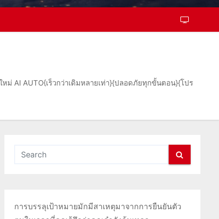
หม่ AI AUTO{เร็วกว่าเดิมหลายเท่า}{ปลอดภัยทุกขั้นตอน}{โปร
การบรรลุเป้าหมายมักมีสาเหตุมาจากการยืนยันตัว