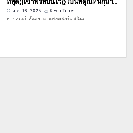
ที่สุด}{เข้าฟรีสปินไว}{โบนัสคูณหนักมาก}
ฝากถอนผ่านระบบใหม่ AI AUTO{เร็วกว่า
ส.ค. 16, 2025
Kevin Torres
เดิมหลายเท่า}{ปลอดภัยทุกขั้นตอน}{โปร
หากคุณกำลังมองหาแพลตฟอร์มพนันอ…
ดีมีแจกตลอดทั้งวัน}{เติมเท่าไหร่ก็ได้
โบนัสเพิ่ม}{ไม่มีขั้นต่ำกำหนด} Top 93 by
Tabitha