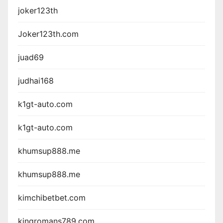
joker123th
Joker123th.com
juad69
judhai168
k1gt-auto.com
k1gt-auto.com
khumsup888.me
khumsup888.me
kimchibetbet.com
kingromans789.com