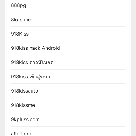
888pg
8lots.me
918Kiss
918kiss hack Android
918kiss ดาวน์โหลด
918kiss เข้าสู่ระบบ
918kissauto
918kissme
9kpluss.com
a9a9.org