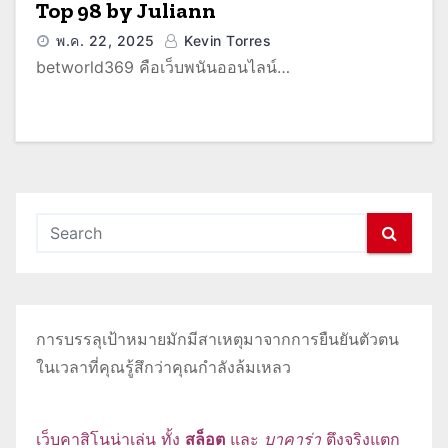
Top 98 by Juliann
พ.ค. 22, 2025
Kevin Torres
betworld369 คือเว็บพนันออนไลน์…
การบรรลุเป้าหมายมักมีสาเหตุมาจากการยืนยันตัวตน
ในเวลาที่คุณรู้สึกว่าคุณกำลังล้มเหลว
เว็บคาสิโนน่าเล่น ทั้ง
สล็อต
และ
บาคาร่า
ตึงจริงแตก