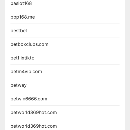
baslot168
bbp168.me
bestbet
betboxclubs.com
betflixtikto
betm4vip.com
betway
betwin6666.com
betworld369hot.com
betworld369hot.com