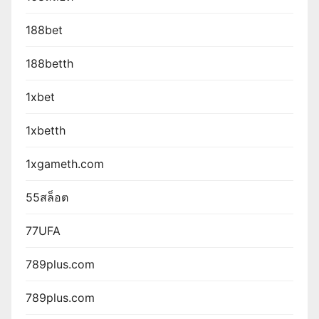
188bet
188betth
1xbet
1xbetth
1xgameth.com
55สล็อต
77UFA
789plus.com
789plus.com