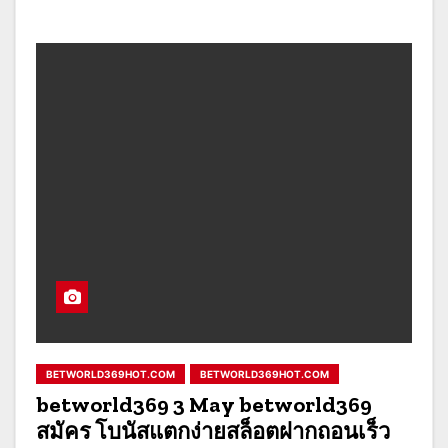
BETWORLD369HOT.COM
BETWORLD369HOT.COM
betworld369 3 May betworld369
สมัคร โบนัสแตกง่ายสล็อตฝากถอนเร็ว