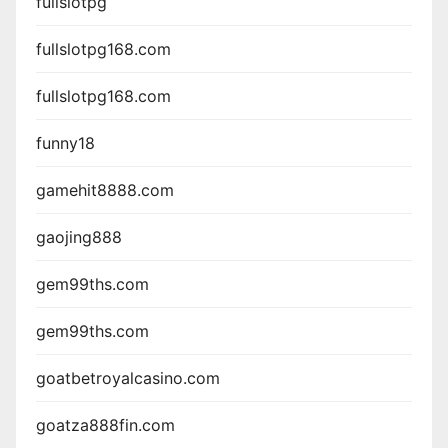
fullslotpg
fullslotpg168.com
fullslotpg168.com
funny18
gamehit8888.com
gaojing888
gem99ths.com
gem99ths.com
goatbetroyalcasino.com
goatza888fin.com