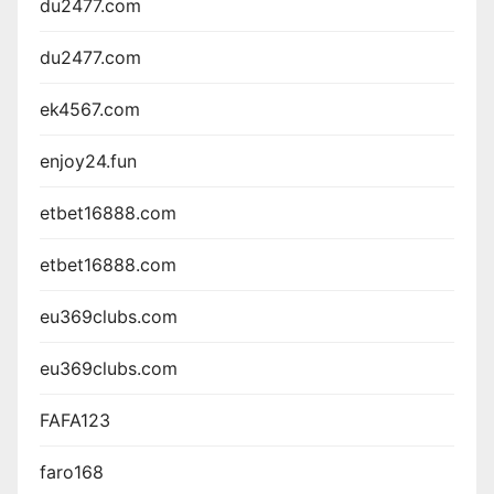
du2477.com
du2477.com
ek4567.com
enjoy24.fun
etbet16888.com
etbet16888.com
eu369clubs.com
eu369clubs.com
FAFA123
faro168