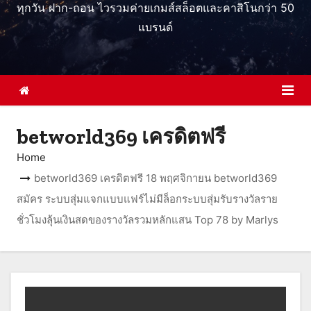
ทุกวัน ฝาก-ถอน ไวรวมค่ายเกมส์สล็อตและคาสิโนกว่า 50
แบรนด์
betworld369 เครดิตฟรี
Home
betworld369 เครดิตฟรี 18 พฤศจิกายน betworld369
สมัคร ระบบสุ่มแจกแบบแฟร์ไม่มีล็อกระบบสุ่มรับรางวัลราย
ชั่วโมงลุ้นเงินสดของรางวัลรวมหลักแสน Top 78 by Marlys