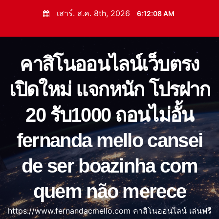
S
เสาร์. ส.ค. 8th, 2026
6:12:09 AM
k
i
p
คาสิโนออนไลน์เว็บตรง
t
o
เปิดใหม่ แจกหนัก โปรฝาก
c
o
20 รับ1000 ถอนไม่อั้น
n
t
fernanda mello cansei
e
n
de ser boazinha com
t
quem não merece
https://www.fernandacmello.com คาสิโนออนไลน์ เล่นฟรี