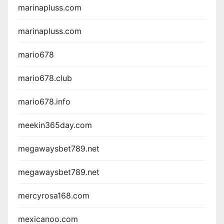
marinapluss.com
marinapluss.com
mario678
mario678.club
mario678.info
meekin365day.com
megawaysbet789.net
megawaysbet789.net
mercyrosa168.com
mexicanoo.com