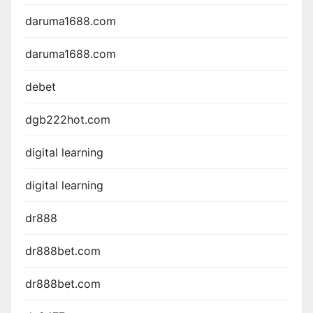
daruma1688.com
daruma1688.com
debet
dgb222hot.com
digital learning
digital learning
dr888
dr888bet.com
dr888bet.com