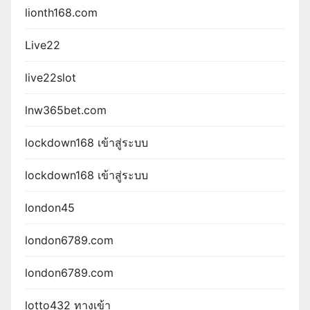
lionth168.com
Live22
live22slot
lnw365bet.com
lockdown168 เข้าสู่ระบบ
lockdown168 เข้าสู่ระบบ
london45
london6789.com
london6789.com
lotto432 ทางเข้า