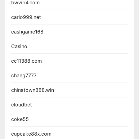
bwvip4.com
carlo999.net
cashgame168
Casino
cc11388.com
chang7777
chinatown888.win
cloudbet
coke55
cupcake88x.com