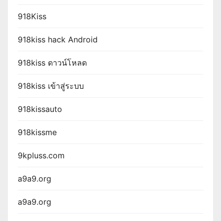
918Kiss
918kiss hack Android
918kiss ดาวน์โหลด
918kiss เข้าสู่ระบบ
918kissauto
918kissme
9kpluss.com
a9a9.org
a9a9.org