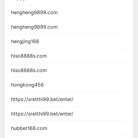
hengheng9899.com
hengheng9899.com
hengjing168
hiso8888s.com
hiso8888s.com
hongkong456
https://sretthi99.bet/enter/
https://sretthi99.bet/enter/
hubbet168.com