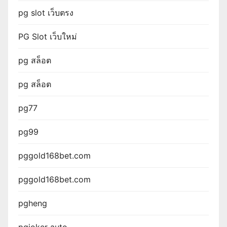
pg slot เว็บตรง
PG Slot เว็บใหม่
pg สล็อต
pg สล็อต
pg77
pg99
pggold168bet.com
pggold168bet.com
pgheng