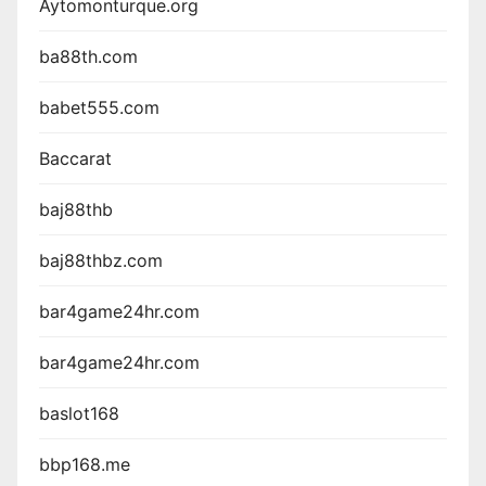
Aytomonturque.org
ba88th.com
babet555.com
Baccarat
baj88thb
baj88thbz.com
bar4game24hr.com
bar4game24hr.com
baslot168
bbp168.me