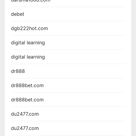
debet
dgb222hot.com
digital learning
digital learning
dr888
dr888bet.com
dr888bet.com
du2477.com
du2477.com