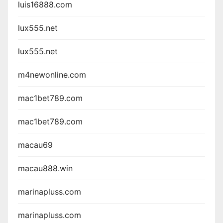
luis16888.com
lux555.net
lux555.net
m4newonline.com
mac1bet789.com
mac1bet789.com
macau69
macau888.win
marinapluss.com
marinapluss.com