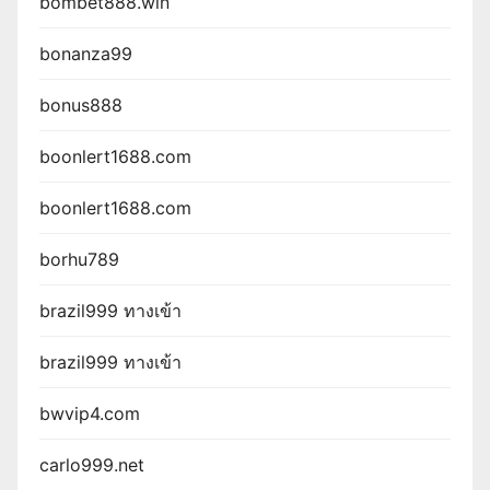
bombet888.win
bonanza99
bonus888
boonlert1688.com
boonlert1688.com
borhu789
brazil999 ทางเข้า
brazil999 ทางเข้า
bwvip4.com
carlo999.net