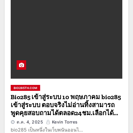
BIO285TH.COM
Bio285 เข้าสู่ระบบ 10 พฤษภาคม bio285
เข้าสู่ระบบ ตอบจริงไม่อ่านทิ้งสามารถ
พูดคุยสอบถามได้ตลอด24ชม.เลือกได้
ตามสะดวก Top 76 by Darwin
ต.ค. 4, 2025
Kevin Torres
bio285 เป็นหนึ่งในเว็บพนันออนไ…