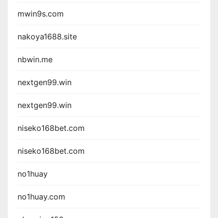
mwin9s.com
nakoya1688.site
nbwin.me
nextgen99.win
nextgen99.win
niseko168bet.com
niseko168bet.com
no1huay
no1huay.com