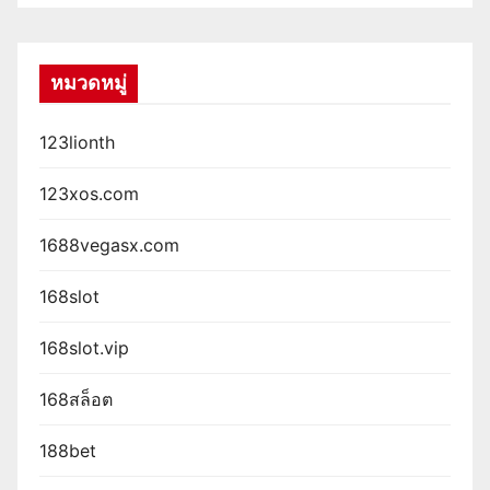
หมวดหมู่
123lionth
123xos.com
1688vegasx.com
168slot
168slot.vip
168สล็อต
188bet