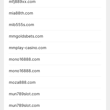
mfj889xx.com
mia88th.com
mib555s.com
mmgoldsbets.com
mmplay-casino.com
mono16888.com
mono16888.com
moza888.com
mun789slot.com
mun789slot.com