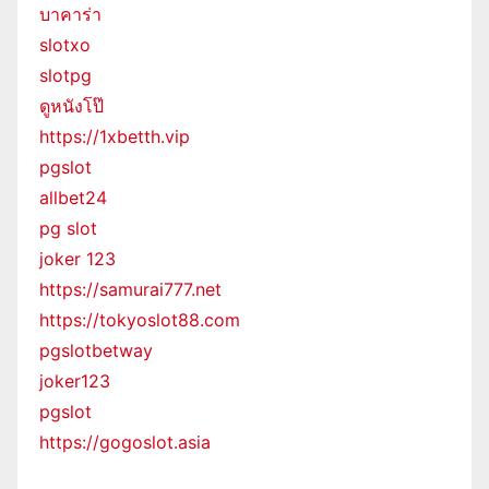
บาคาร่า
slotxo
slotpg
ดูหนังโป๊
https://1xbetth.vip
pgslot
allbet24
pg slot
joker 123
https://samurai777.net
https://tokyoslot88.com
pgslotbetway
joker123
pgslot
https://gogoslot.asia