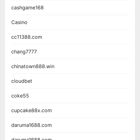
cashgame168
Casino
cc11388.com
chang7777
chinatown888.win
cloudbet
coke55
cupcake88x.com
daruma1688.com
daruma1688.com