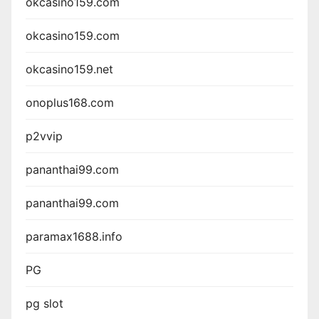
okcasino159.com
okcasino159.com
okcasino159.net
onoplus168.com
p2vvip
pananthai99.com
pananthai99.com
paramax1688.info
PG
pg slot