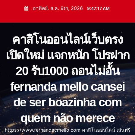
S
อาทิตย์. ส.ค. 9th, 2026
9:47:18 AM
k
i
p
คาสิโนออนไลน์เว็บตรง
t
o
เปิดใหม่ แจกหนัก โปรฝาก
c
o
20 รับ1000 ถอนไม่อั้น
n
t
fernanda mello cansei
e
n
de ser boazinha com
t
quem não merece
https://www.fernandacmello.com คาสิโนออนไลน์ เล่นฟรี