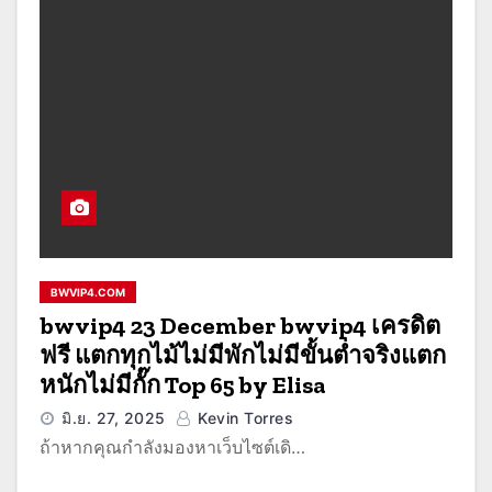
BWVIP4.COM
bwvip4 23 December bwvip4 เครดิต
ฟรี แตกทุกไม้ไม่มีพักไม่มีขั้นต่ำจริงแตก
หนักไม่มีกั๊ก Top 65 by Elisa
มิ.ย. 27, 2025
Kevin Torres
ถ้าหากคุณกำลังมองหาเว็บไซต์เดิ…