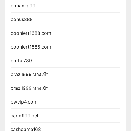
bonanza99
bonus888
boonlert1688.com
boonlert1688.com
borhu789
brazil999 ทางเข้า
brazil999 ทางเข้า
bwvip4.com
carlo999.net
cashgame168