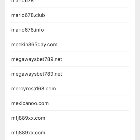
mario678
mario678.club
mario678.info
meekin365day.com
megawaysbet789.net
megawaysbet789.net
mercyrosa168.com
mexicanoo.com
mfj889xx.com
mfj889xx.com