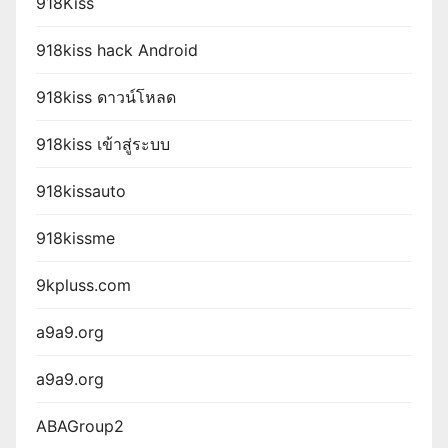
918Kiss
918kiss hack Android
918kiss ดาวน์โหลด
918kiss เข้าสู่ระบบ
918kissauto
918kissme
9kpluss.com
a9a9.org
a9a9.org
ABAGroup2