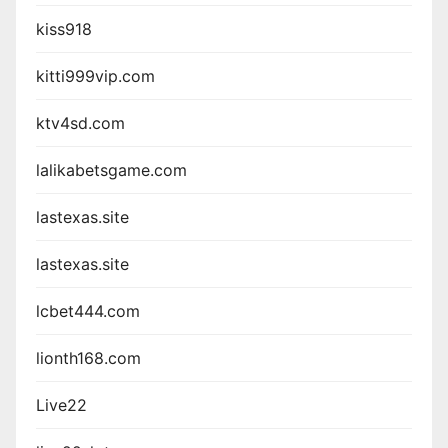
kiss918
kitti999vip.com
ktv4sd.com
lalikabetsgame.com
lastexas.site
lastexas.site
lcbet444.com
lionth168.com
Live22