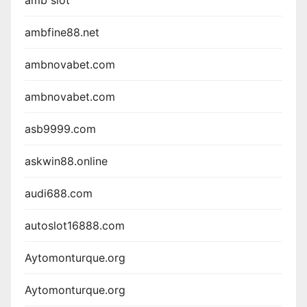
amb slot
ambfine88.net
ambnovabet.com
ambnovabet.com
asb9999.com
askwin88.online
audi688.com
autoslot16888.com
Aytomonturque.org
Aytomonturque.org