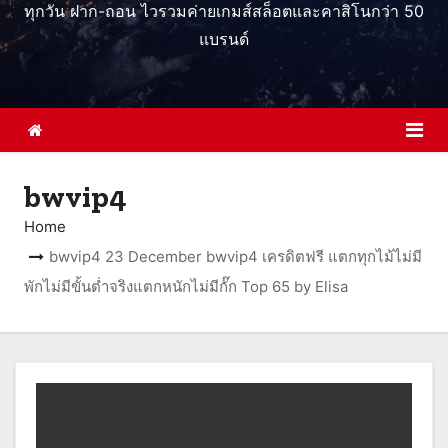
ทุกวัน ฝาก-ถอน ไวรวมค่ายเกมส์สล็อตและคาสิโนกว่า 50
แบรนด์
bwvip4
Home
bwvip4 23 December bwvip4 เครดิตฟรี แตกทุกไม้ไม่มี
พักไม่มีขั้นต่ำจริงแตกหนักไม่มีกั๊ก Top 65 by Elisa