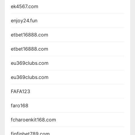
ek4567.com
enjoy24.fun
etbet16888.com
etbet16888.com
eu369clubs.com
eu369clubs.com
FAFA123
faro168
fcharoenkit168.com
finfinbet789.com