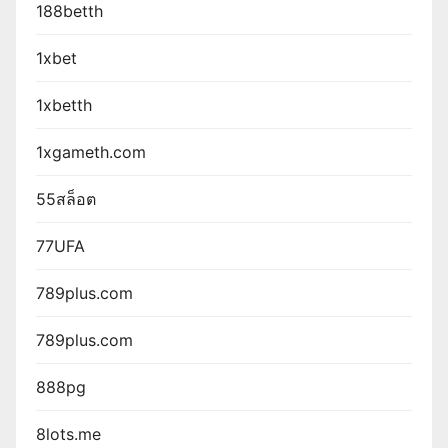
188betth
1xbet
1xbetth
1xgameth.com
55สล็อต
77UFA
789plus.com
789plus.com
888pg
8lots.me