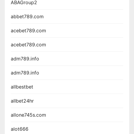
ABAGroup2
abbet789.com
acebet789.com
acebet789.com
adm789.info
adm789.info
allbestbet
allbet24hr
allone745s.com
alot666