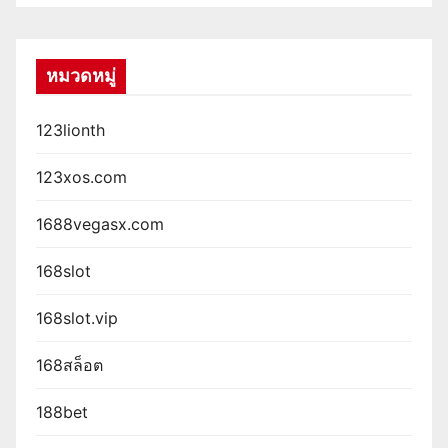
หมวดหมู่
123lionth
123xos.com
1688vegasx.com
168slot
168slot.vip
168สล็อต
188bet