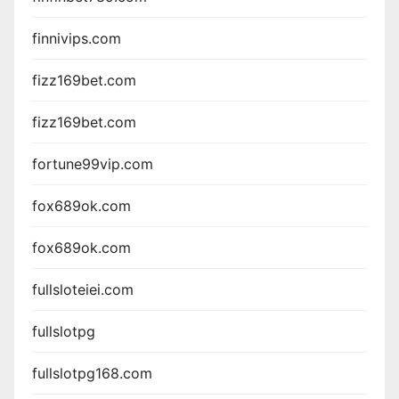
finnivips.com
fizz169bet.com
fizz169bet.com
fortune99vip.com
fox689ok.com
fox689ok.com
fullsloteiei.com
fullslotpg
fullslotpg168.com