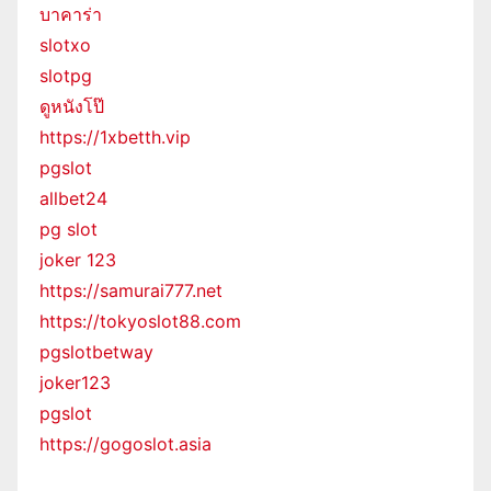
บาคาร่า
slotxo
slotpg
ดูหนังโป๊
https://1xbetth.vip
pgslot
allbet24
pg slot
joker 123
https://samurai777.net
https://tokyoslot88.com
pgslotbetway
joker123
pgslot
https://gogoslot.asia