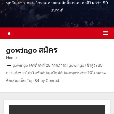
ทุกวัน ฝาก-ถอน ไวรวมค่ายเกมส์สล็อตและคาสิโนกว่า 50
แบรนด์
gowingo สมัคร
Home
gowingo เครดิตฟรี 28 กรกฎาคม gowingo เข้าสู่ระบบ
การแจ้งข่าวโปรโมชั่นอัปเดตใหม่อัปเดตทุกวันช่วยให้ไม่พลาด
ข้อเสนอเด็ด Top 84 by Conrad