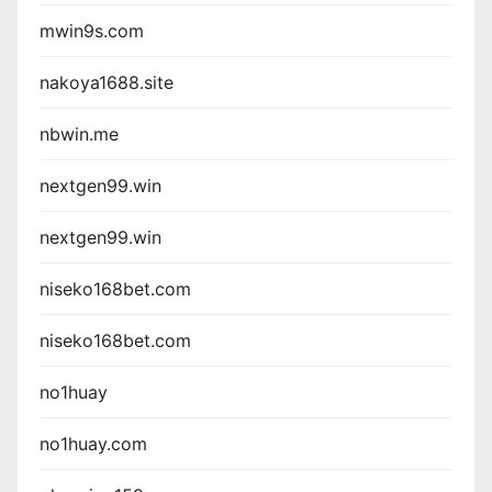
mwin9s.com
nakoya1688.site
nbwin.me
nextgen99.win
nextgen99.win
niseko168bet.com
niseko168bet.com
no1huay
no1huay.com