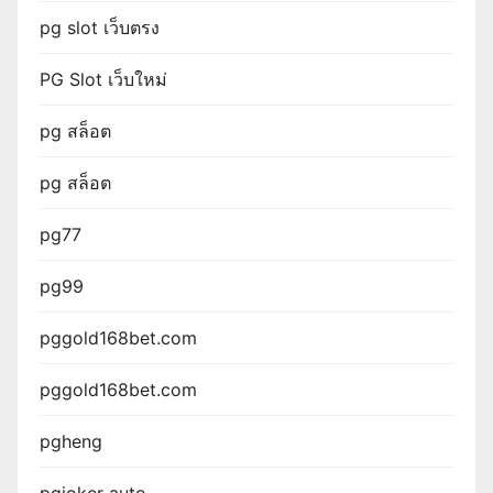
pg slot เว็บตรง
PG Slot เว็บใหม่
pg สล็อต
pg สล็อต
pg77
pg99
pggold168bet.com
pggold168bet.com
pgheng