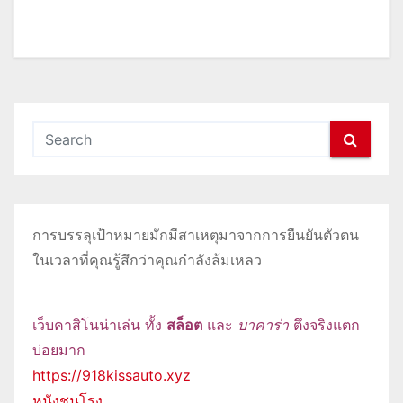
การบรรลุเป้าหมายมักมีสาเหตุมาจากการยืนยันตัวตน
ในเวลาที่คุณรู้สึกว่าคุณกำลังล้มเหลว
เว็บคาสิโนน่าเล่น ทั้ง
สล็อต
และ
บาคาร่า
ตึงจริงแตก
บ่อยมาก
https://918kissauto.xyz
หนังชนโรง