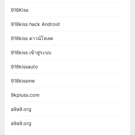
918Kiss
918kiss hack Android
918kiss ดาวน์โหลด
918kiss เข้าสู่ระบบ
918kissauto
918kissme
9kpluss.com
a9a9.org
a9a9.org