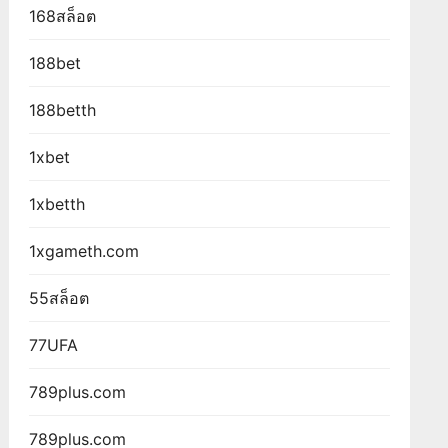
168สล็อต
188bet
188betth
1xbet
1xbetth
1xgameth.com
55สล็อต
77UFA
789plus.com
789plus.com