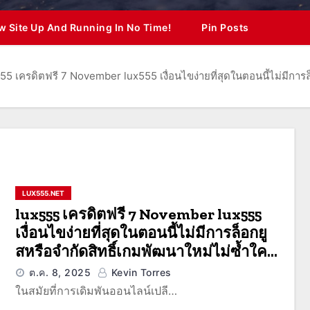
w Site Up And Running In No Time!
Pin Posts
55 เครดิตฟรี 7 November lux555 เงื่อนไขง่ายที่สุดในตอนนี้ไม่มีการ
LUX555.NET
lux555 เครดิตฟรี 7 November lux555
เงื่อนไขง่ายที่สุดในตอนนี้ไม่มีการล็อกยู
สหรือจำกัดสิทธิ์เกมพัฒนาใหม่ไม่ซ้ำใคร
Top 59 by Leora
ต.ค. 8, 2025
Kevin Torres
ในสมัยที่การเดิมพันออนไลน์เปลี…