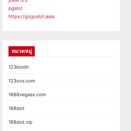
joker123
pgslot
https://gogoslot.asia
หมวดหมู่
123lionth
123xos.com
1688vegasx.com
168slot
168slot.vip