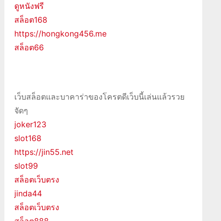
ดูหนังฟรี
สล็อต168
https://hongkong456.me
สล็อต66
เว็บสล็อตและบาคาร่าของโครตดีเว็บนี้เล่นแล้วรวย
จัดๆ
joker123
slot168
https://jin55.net
slot99
สล็อตเว็บตรง
jinda44
สล็อตเว็บตรง