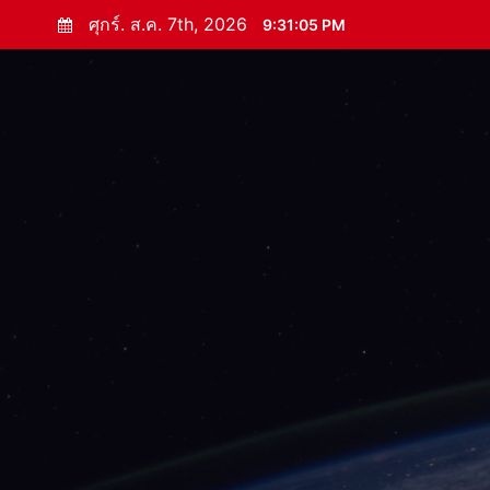
S
ศุกร์. ส.ค. 7th, 2026
9:31:06 PM
k
i
p
t
o
c
o
n
t
e
n
t