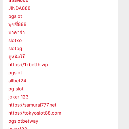
สล็อต888
JINDA888
pgslot
พุซซี่888
บาคาร่า
slotxo
slotpg
ดูหนังโป๊
https://1xbetth.vip
pgslot
allbet24
pg slot
joker 123
https://samurai777.net
https://tokyoslot88.com
pgslotbetway