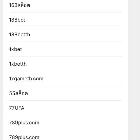
168สล็อต
188bet
188betth
1xbet
1xbetth
1xgameth.com
55สล็อต
77UFA
789plus.com
789plus.com