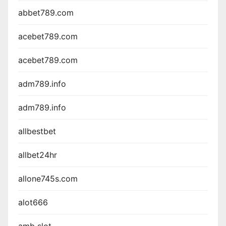
abbet789.com
acebet789.com
acebet789.com
adm789.info
adm789.info
allbestbet
allbet24hr
allone745s.com
alot666