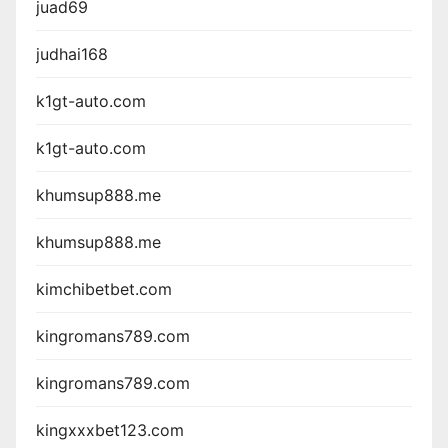
juad69
judhai168
k1gt-auto.com
k1gt-auto.com
khumsup888.me
khumsup888.me
kimchibetbet.com
kingromans789.com
kingromans789.com
kingxxxbet123.com