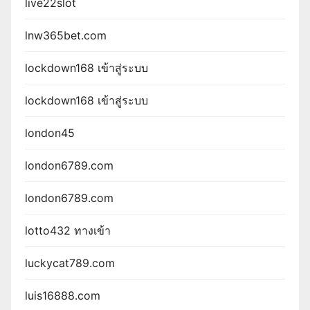
live22slot
lnw365bet.com
lockdown168 เข้าสู่ระบบ
lockdown168 เข้าสู่ระบบ
london45
london6789.com
london6789.com
lotto432 ทางเข้า
luckycat789.com
luis16888.com