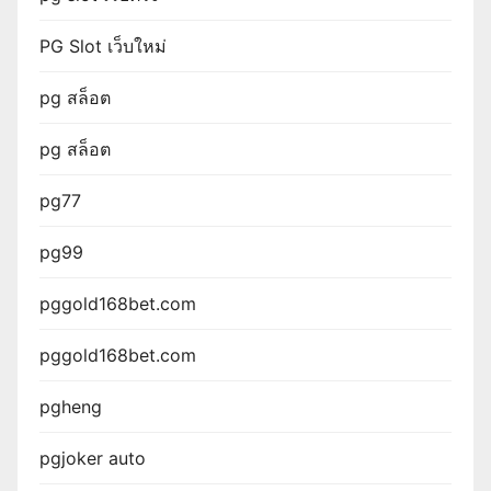
PG Slot เว็บใหม่
pg สล็อต
pg สล็อต
pg77
pg99
pggold168bet.com
pggold168bet.com
pgheng
pgjoker auto