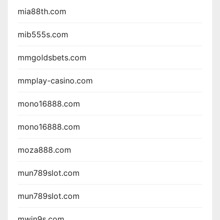
mia88th.com
mib555s.com
mmgoldsbets.com
mmplay-casino.com
mono16888.com
mono16888.com
moza888.com
mun789slot.com
mun789slot.com
mwin9s.com