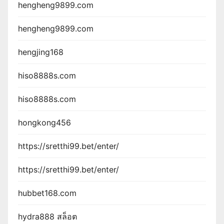
hengheng9899.com
hengheng9899.com
hengjing168
hiso8888s.com
hiso8888s.com
hongkong456
https://sretthi99.bet/enter/
https://sretthi99.bet/enter/
hubbet168.com
hydra888 สล็อต