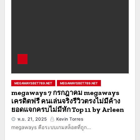
MEGAWAYSBET789.NET
MEGAWAYSBET789.NET
megaways 7 กรกฎาคม megaways
เครดิตฟรี คนเล่นจริงรีวิวตรงไม่มีค้าง
ยอดแจกครบไม่มีหัก Top 11 by Arleen
พ.ย. 21, 2025
Kevin Torres
megaways คือระบบเกมสล็อตที่ถูก…