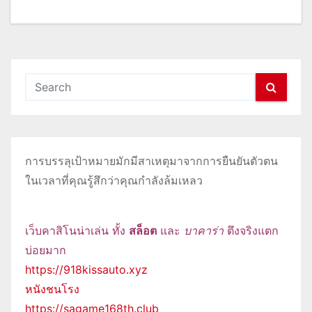
การบรรลุเป้าหมายมักมีสาเหตุมาจากการยืนยันตัวตน
ในเวลาที่คุณรู้สึกว่าคุณกำลังล้มเหลว
เว็บคาสิโนน่าเล่น ทั้ง
สล็อต
และ
บาคาร่า
ตึงจริงแตก
บ่อยมาก
https://918kissauto.xyz
หนังชนโรง
https://sagame168th.club