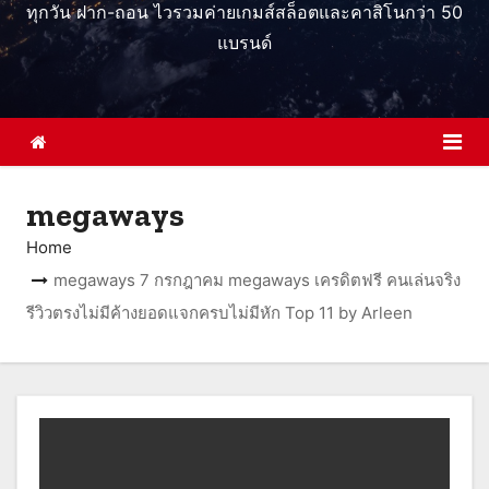
ทุกวัน ฝาก-ถอน ไวรวมค่ายเกมส์สล็อตและคาสิโนกว่า 50
แบรนด์
megaways
Home
megaways 7 กรกฎาคม megaways เครดิตฟรี คนเล่นจริง
รีวิวตรงไม่มีค้างยอดแจกครบไม่มีหัก Top 11 by Arleen