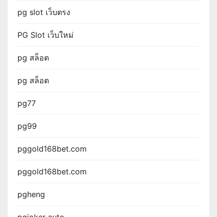
pg slot เว็บตรง
PG Slot เว็บใหม่
pg สล็อต
pg สล็อต
pg77
pg99
pggold168bet.com
pggold168bet.com
pgheng