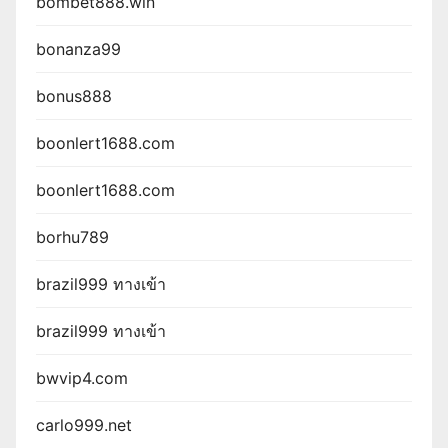
bombet888.win
bonanza99
bonus888
boonlert1688.com
boonlert1688.com
borhu789
brazil999 ทางเข้า
brazil999 ทางเข้า
bwvip4.com
carlo999.net