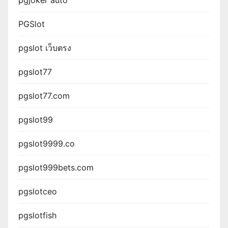
pgjoker auto
PGSlot
pgslot เว็บตรง
pgslot77
pgslot77.com
pgslot99
pgslot9999.co
pgslot999bets.com
pgslotceo
pgslotfish