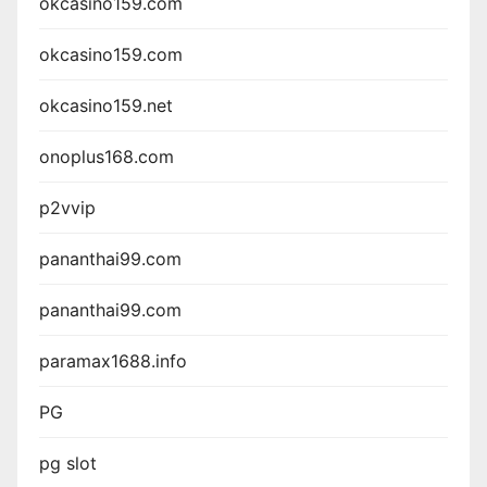
okcasino159.com
okcasino159.com
okcasino159.net
onoplus168.com
p2vvip
pananthai99.com
pananthai99.com
paramax1688.info
PG
pg slot