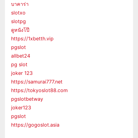
บาคาร่า
slotxo
slotpg
ดูหนังโป๊
https://1xbetth.vip
pgslot
allbet24
pg slot
joker 123
https://samurai777.net
https://tokyoslot88.com
pgslotbetway
joker123
pgslot
https://gogoslot.asia