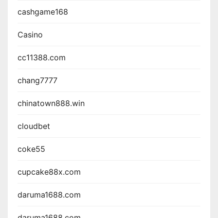
cashgame168
Casino
cc11388.com
chang7777
chinatown888.win
cloudbet
coke55
cupcake88x.com
daruma1688.com
daruma1688.com