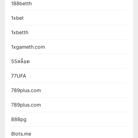
188betth
1xbet
1xbetth
1xgameth.com
55สล็อต
77UFA
789plus.com
789plus.com
888pg
8lots.me