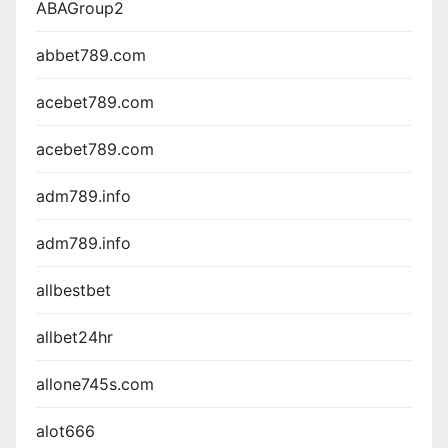
ABAGroup2
abbet789.com
acebet789.com
acebet789.com
adm789.info
adm789.info
allbestbet
allbet24hr
allone745s.com
alot666