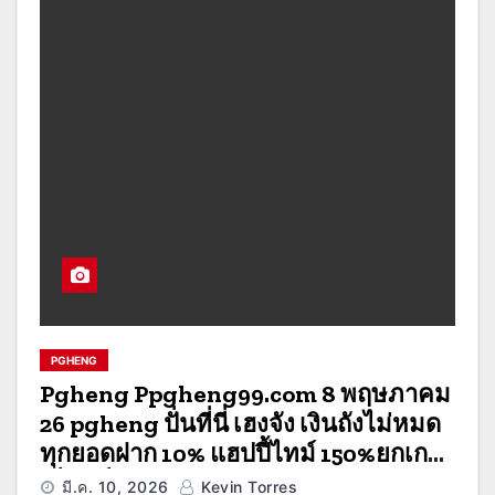
PGHENG
Pgheng Ppgheng99.com 8 พฤษภาคม
26 pgheng ปั่นที่นี่ เฮงจัง เงินถังไม่หมด
ทุกยอดฝาก 10% แฮปปี้ไทม์ 150%ยกเกม
เด็ด สล็อต ยิงปลา ครบ pgheng อยาก
มี.ค. 10, 2026
Kevin Torres