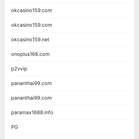
okcasino159.com
okcasino159.com
okcasino159.net
onoplus168.com
p2vvip
pananthai99.com
pananthai99.com
paramax1688.info
PG