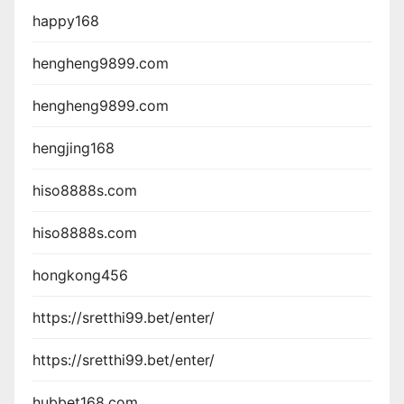
happy168
hengheng9899.com
hengheng9899.com
hengjing168
hiso8888s.com
hiso8888s.com
hongkong456
https://sretthi99.bet/enter/
https://sretthi99.bet/enter/
hubbet168.com