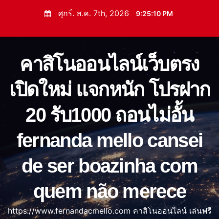
S
ศุกร์. ส.ค. 7th, 2026
9:25:11 PM
k
i
p
คาสิโนออนไลน์เว็บตรง
t
o
เปิดใหม่ แจกหนัก โปรฝาก
c
o
20 รับ1000 ถอนไม่อั้น
n
t
fernanda mello cansei
e
n
de ser boazinha com
t
quem não merece
https://www.fernandacmello.com คาสิโนออนไลน์ เล่นฟรี