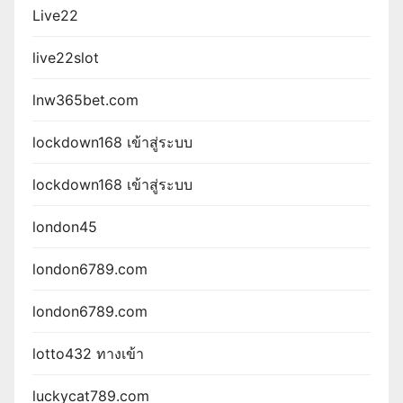
Live22
live22slot
lnw365bet.com
lockdown168 เข้าสู่ระบบ
lockdown168 เข้าสู่ระบบ
london45
london6789.com
london6789.com
lotto432 ทางเข้า
luckycat789.com