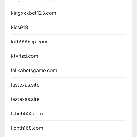
kingxxxbet123.com
kiss918
kitti999vip.com
ktv4sd.com
lalikabetsgame.com
lastexas.site
lastexas.site
lcbet444.com
lionth168.com