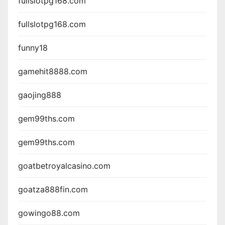
fullslotpg168.com
fullslotpg168.com
funny18
gamehit8888.com
gaojing888
gem99ths.com
gem99ths.com
goatbetroyalcasino.com
goatza888fin.com
gowingo88.com