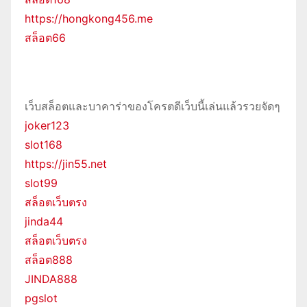
https://hongkong456.me
สล็อต66
เว็บสล็อตและบาคาร่าของโครตดีเว็บนี้เล่นแล้วรวยจัดๆ
joker123
slot168
https://jin55.net
slot99
สล็อตเว็บตรง
jinda44
สล็อตเว็บตรง
สล็อต888
JINDA888
pgslot