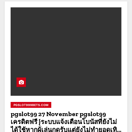
PGSLOT999BETS.COM
pgslot99 27 November pgslot99
เครดิตฟรี {ระบบแจ้งเตือนโบนัสที่ยังไม่
ได้ใช้หากผู้เล่นกดรับแต่ยังไม่ทำยอดเทิร์