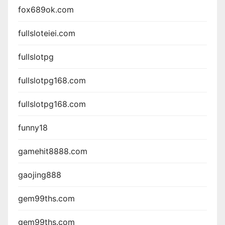
fox689ok.com
fullsloteiei.com
fullslotpg
fullslotpg168.com
fullslotpg168.com
funny18
gamehit8888.com
gaojing888
gem99ths.com
gem99ths.com