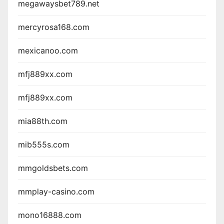
megawaysbet789.net
mercyrosa168.com
mexicanoo.com
mfj889xx.com
mfj889xx.com
mia88th.com
mib555s.com
mmgoldsbets.com
mmplay-casino.com
mono16888.com