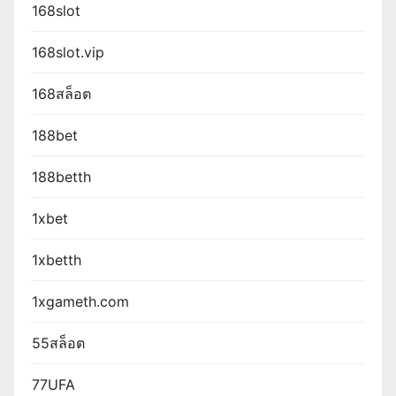
168slot
168slot.vip
168สล็อต
188bet
188betth
1xbet
1xbetth
1xgameth.com
55สล็อต
77UFA