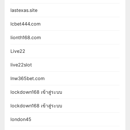
lastexas.site
lcbet444.com
lionth168.com
Live22
live22slot
lnw365bet.com
lockdown168 เข้าสู่ระบบ
lockdown168 เข้าสู่ระบบ
london45