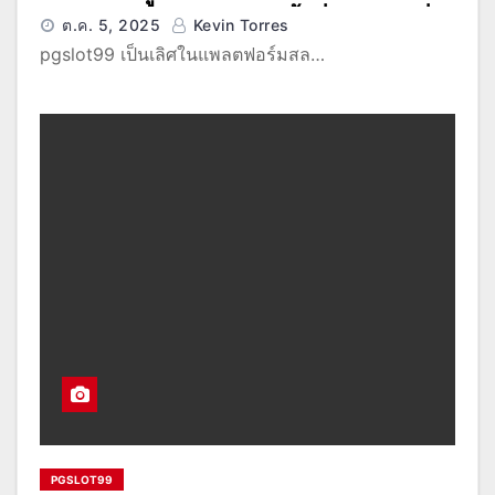
นระบบจะแจ้งเตือนทุกครั้งที่เข้าเกมเพื่อ
ต.ค. 5, 2025
Kevin Torres
ไม่ให้พลาดสิทธิ์หรือหมดอายุและ
pgslot99 เป็นเลิศในแพลตฟอร์มสล…
สามารถกดดูเงื่อนไขที่ยังเหลือได้ตลอด
เวลา} Top 25 by Lottie
PGSLOT99