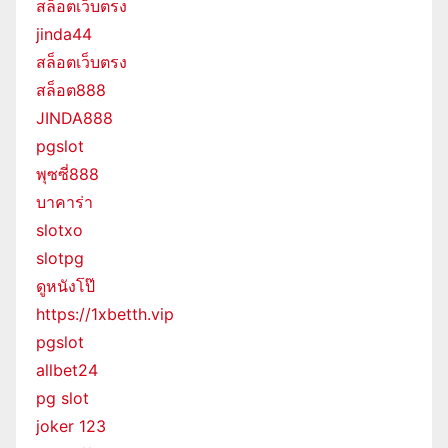
สล็อตเว็บตรง
jinda44
สล็อตเว็บตรง
สล็อต888
JINDA888
pgslot
พุซซี่888
บาคาร่า
slotxo
slotpg
ดูหนังโป๊
https://1xbetth.vip
pgslot
allbet24
pg slot
joker 123