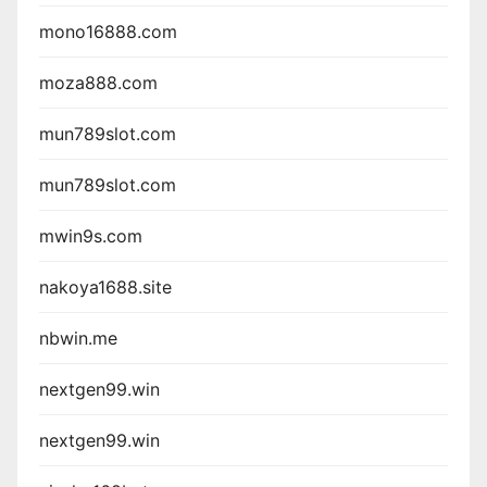
mono16888.com
moza888.com
mun789slot.com
mun789slot.com
mwin9s.com
nakoya1688.site
nbwin.me
nextgen99.win
nextgen99.win