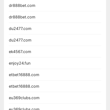
dr888bet.com
dr888bet.com
du2477.com
du2477.com
ek4567.com
enjoy24.fun
etbet16888.com
etbet16888.com
eu369clubs.com
eu369clubs.com