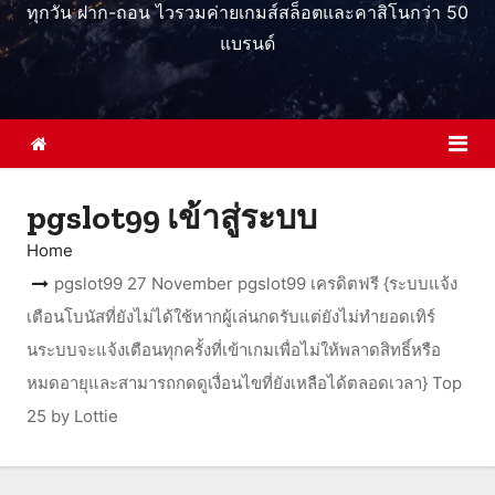
ทุกวัน ฝาก-ถอน ไวรวมค่ายเกมส์สล็อตและคาสิโนกว่า 50
แบรนด์
pgslot99 เข้าสู่ระบบ
Home
pgslot99 27 November pgslot99 เครดิตฟรี {ระบบแจ้ง
เตือนโบนัสที่ยังไม่ได้ใช้หากผู้เล่นกดรับแต่ยังไม่ทำยอดเทิร์
นระบบจะแจ้งเตือนทุกครั้งที่เข้าเกมเพื่อไม่ให้พลาดสิทธิ์หรือ
หมดอายุและสามารถกดดูเงื่อนไขที่ยังเหลือได้ตลอดเวลา} Top
25 by Lottie