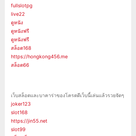
fullslotpg
live22
ดูหนัง
ดูหนังฟรี
ดูหนังฟรี
สล็อต168
https://hongkong456.me
สล็อต66
เว็บสล็อตและบาคาร่าของโครตดีเว็บนี้เล่นแล้วรวยจัดๆ
joker123
slot168
https://jin55.net
slot99