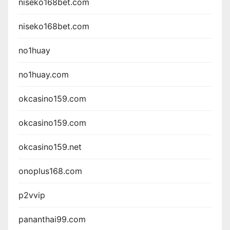
niseko168bet.com
niseko168bet.com
no1huay
no1huay.com
okcasino159.com
okcasino159.com
okcasino159.net
onoplus168.com
p2vvip
pananthai99.com