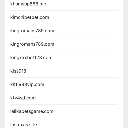
khumsup888.me
kimchibetbet.com
kingromans789.com
kingromans789.com
kingxxxbet123.com
kiss918
kitti999vip.com
ktv4sd.com
lalikabetsgame.com
lastexas.site