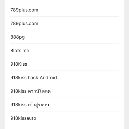
789plus.com
789plus.com
888pg
8lots.me
918Kiss
918kiss hack Android
918kiss ดาวน์โหลด
918kiss เข้าสู่ระบบ
918kissauto