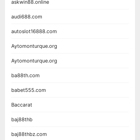
askwin88.online
audi688.com
autoslot16888.com
Aytomonturque.org
Aytomonturque.org
ba88th.com
babet555.com
Baccarat
baj88thb
baj88thbz.com