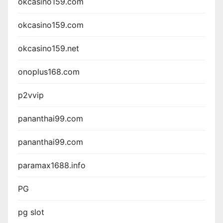
okcasino159.com
okcasino159.com
okcasino159.net
onoplus168.com
p2vvip
pananthai99.com
pananthai99.com
paramax1688.info
PG
pg slot