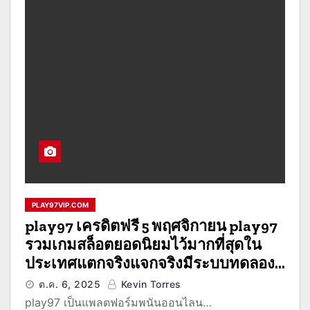
PLAY97VIP.COM
play97 เครดิตฟรี 5 พฤศจิกายน play97
รวมเกมสล็อตยอดนิยมไว้มากที่สุดใน
ประเทศแตกจริงแจกจริงมีระบบทดลอง
เล่นก่อนฝากจริง Top 78 by Finley
ต.ค. 6, 2025
Kevin Torres
play97 เป็นแพลตฟอร์มพนันออนไลน…