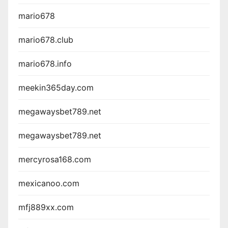
mario678
mario678.club
mario678.info
meekin365day.com
megawaysbet789.net
megawaysbet789.net
mercyrosa168.com
mexicanoo.com
mfj889xx.com