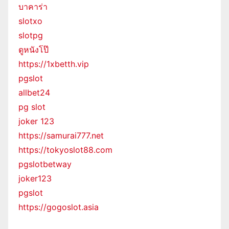
บาคาร่า
slotxo
slotpg
ดูหนังโป๊
https://1xbetth.vip
pgslot
allbet24
pg slot
joker 123
https://samurai777.net
https://tokyoslot88.com
pgslotbetway
joker123
pgslot
https://gogoslot.asia