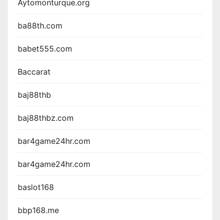
Aytomonturque.org
ba88th.com
babet555.com
Baccarat
baj88thb
baj88thbz.com
bar4game24hr.com
bar4game24hr.com
baslot168
bbp168.me