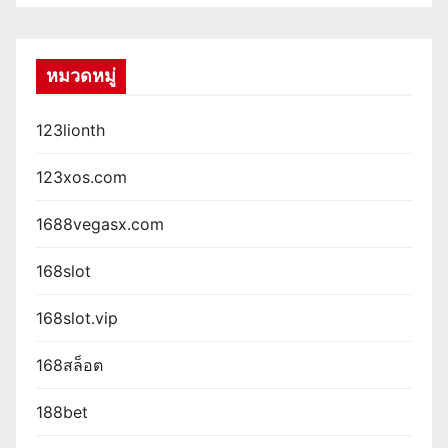
หมวดหมู่
123lionth
123xos.com
1688vegasx.com
168slot
168slot.vip
168สล็อต
188bet