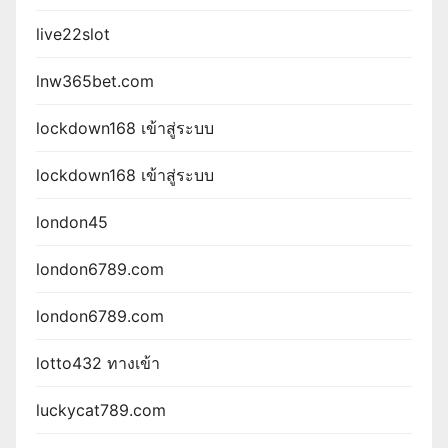
live22slot
lnw365bet.com
lockdown168 เข้าสู่ระบบ
lockdown168 เข้าสู่ระบบ
london45
london6789.com
london6789.com
lotto432 ทางเข้า
luckycat789.com