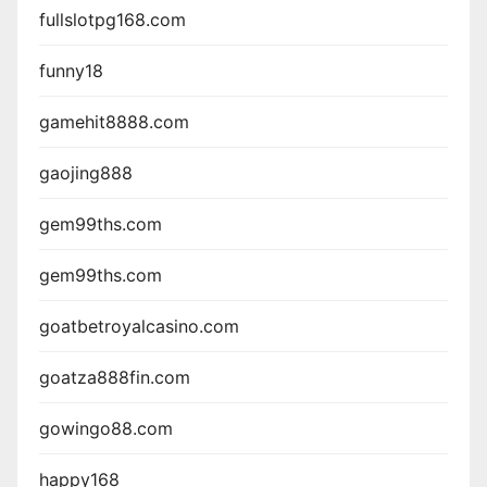
fullslotpg168.com
funny18
gamehit8888.com
gaojing888
gem99ths.com
gem99ths.com
goatbetroyalcasino.com
goatza888fin.com
gowingo88.com
happy168