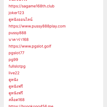
https://sagame168th.club
joker123
ดูหนังออนไลน์
https://www.pussy888play.com
pussy888
บาคาร่า168
https://www.pgslot.golf
pgslot77
pg99
fullslotpg
live22
ดูหนัง
ดูหนังฟรี
ดูหนังฟรี
สล็อต168
https://hongkong456.me