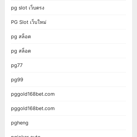
pg slot เว็บตรง
PG Slot เว็บใหม่
pg สล็อต
pg สล็อต
pg77
pg99
pggold168bet.com
pggold168bet.com
pgheng