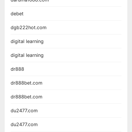
debet
dgb222hot.com
digital learning
digital learning
dr888
dr888bet.com
dr888bet.com
du2477.com
du2477.com