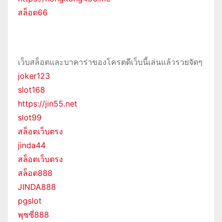
สล็อต66
เว็บสล็อตและบาคาร่าของโครตดีเว็บนี้เล่นแล้วรวยจัดๆ
joker123
slot168
https://jin55.net
slot99
สล็อตเว็บตรง
jinda44
สล็อตเว็บตรง
สล็อต888
JINDA888
pgslot
พุซซี่888