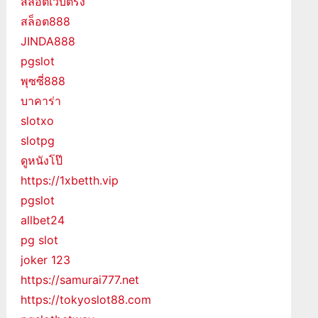
สล็อตเว็บตรง
สล็อต888
JINDA888
pgslot
พุซซี่888
บาคาร่า
slotxo
slotpg
ดูหนังโป๊
https://1xbetth.vip
pgslot
allbet24
pg slot
joker 123
https://samurai777.net
https://tokyoslot88.com