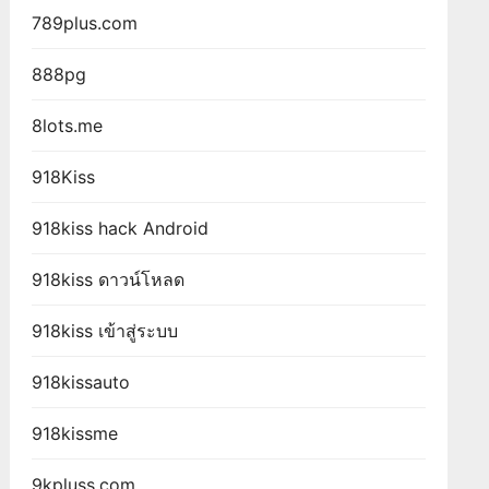
789plus.com
888pg
8lots.me
918Kiss
918kiss hack Android
918kiss ดาวน์โหลด
918kiss เข้าสู่ระบบ
918kissauto
918kissme
9kpluss.com