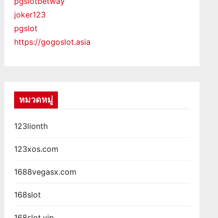
pgslotbetway
joker123
pgslot
https://gogoslot.asia
หมวดหมู่
123lionth
123xos.com
1688vegasx.com
168slot
168slot.vip