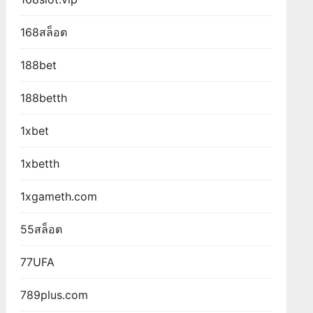
168สล็อต
188bet
188betth
1xbet
1xbetth
1xgameth.com
55สล็อต
77UFA
789plus.com