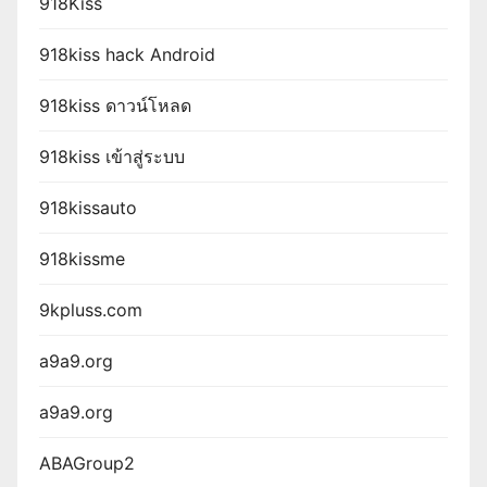
918Kiss
918kiss hack Android
918kiss ดาวน์โหลด
918kiss เข้าสู่ระบบ
918kissauto
918kissme
9kpluss.com
a9a9.org
a9a9.org
ABAGroup2