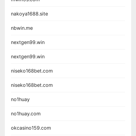
nakoya1688.site
nbwin.me
nextgen99.win
nextgen99.win
niseko168bet.com
niseko168bet.com
no1huay
no1huay.com
okcasino159.com