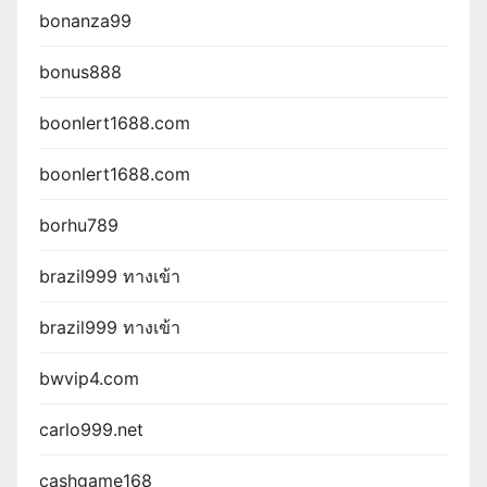
bonanza99
bonus888
boonlert1688.com
boonlert1688.com
borhu789
brazil999 ทางเข้า
brazil999 ทางเข้า
bwvip4.com
carlo999.net
cashgame168