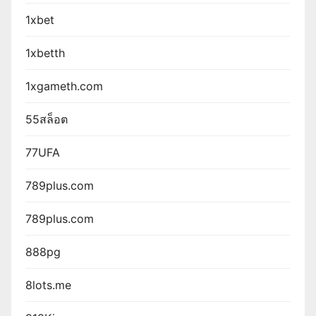
1xbet
1xbetth
1xgameth.com
55สล็อต
77UFA
789plus.com
789plus.com
888pg
8lots.me