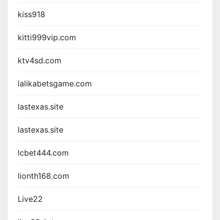
kiss918
kitti999vip.com
ktv4sd.com
lalikabetsgame.com
lastexas.site
lastexas.site
lcbet444.com
lionth168.com
Live22