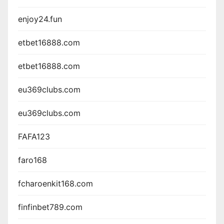
enjoy24.fun
etbet16888.com
etbet16888.com
eu369clubs.com
eu369clubs.com
FAFA123
faro168
fcharoenkit168.com
finfinbet789.com