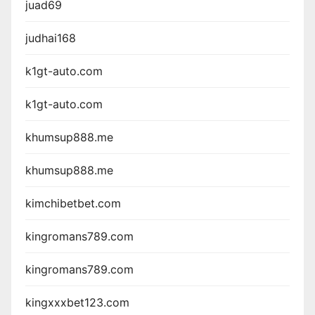
juad69
judhai168
k1gt-auto.com
k1gt-auto.com
khumsup888.me
khumsup888.me
kimchibetbet.com
kingromans789.com
kingromans789.com
kingxxxbet123.com