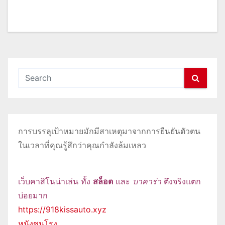
การบรรลุเป้าหมายมักมีสาเหตุมาจากการยืนยันตัวตน
ในเวลาที่คุณรู้สึกว่าคุณกำลังล้มเหลว
เว็บคาสิโนน่าเล่น ทั้ง
สล็อต
และ
บาคาร่า
ตึงจริงแตก
บ่อยมาก
https://918kissauto.xyz
หนังชนโรง