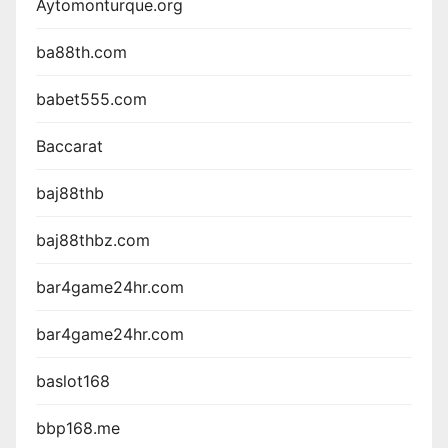
Aytomonturque.org
ba88th.com
babet555.com
Baccarat
baj88thb
baj88thbz.com
bar4game24hr.com
bar4game24hr.com
baslot168
bbp168.me