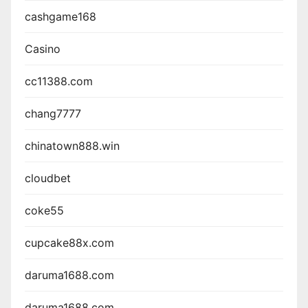
cashgame168
Casino
cc11388.com
chang7777
chinatown888.win
cloudbet
coke55
cupcake88x.com
daruma1688.com
daruma1688.com