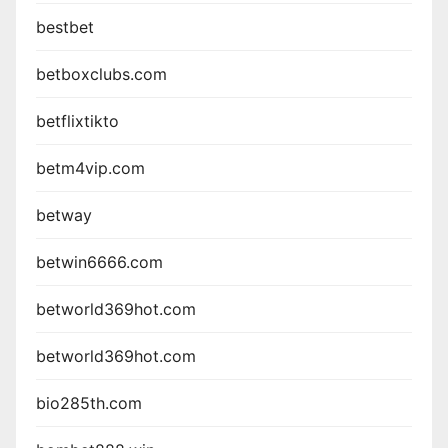
bestbet
betboxclubs.com
betflixtikto
betm4vip.com
betway
betwin6666.com
betworld369hot.com
betworld369hot.com
bio285th.com