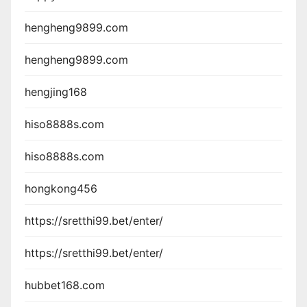
hengheng9899.com
hengheng9899.com
hengjing168
hiso8888s.com
hiso8888s.com
hongkong456
https://sretthi99.bet/enter/
https://sretthi99.bet/enter/
hubbet168.com