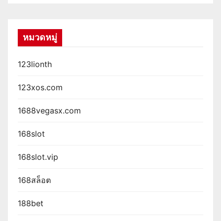
หมวดหมู่
123lionth
123xos.com
1688vegasx.com
168slot
168slot.vip
168สล็อต
188bet