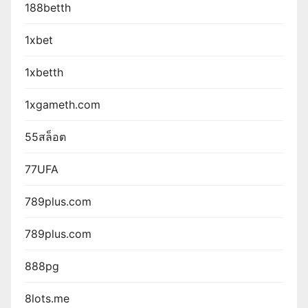
188betth
1xbet
1xbetth
1xgameth.com
55สล็อต
77UFA
789plus.com
789plus.com
888pg
8lots.me