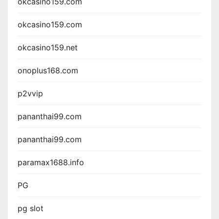
okcasino159.com
okcasino159.com
okcasino159.net
onoplus168.com
p2vvip
pananthai99.com
pananthai99.com
paramax1688.info
PG
pg slot