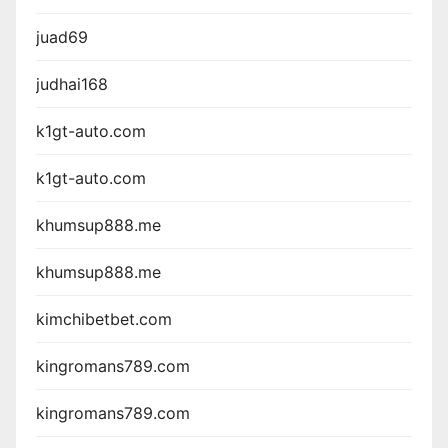
juad69
judhai168
k1gt-auto.com
k1gt-auto.com
khumsup888.me
khumsup888.me
kimchibetbet.com
kingromans789.com
kingromans789.com