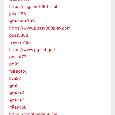
https://sagame168th.club
joker123
ดูหนังออนไลน์
https://www.pussy888play.com
pussy888
บาคาร่า168
https://www.pgslot.golf
pgslot77
pg99
fullslotpg
live22
ดูหนัง
ดูหนังฟรี
ดูหนังฟรี
สล็อต168
https://hongkong456.me