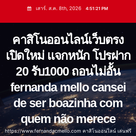
S
เสาร์. ส.ค. 8th, 2026
4:51:22 PM
k
i
p
คาสิโนออนไลน์เว็บตรง
t
o
เปิดใหม่ แจกหนัก โปรฝาก
c
o
20 รับ1000 ถอนไม่อั้น
n
t
fernanda mello cansei
e
n
de ser boazinha com
t
quem não merece
https://www.fernandacmello.com คาสิโนออนไลน์ เล่นฟรี