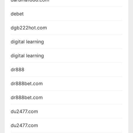
debet
dgb222hot.com
digital learning
digital learning
dr888
dr888bet.com
dr888bet.com
du2477.com
du2477.com