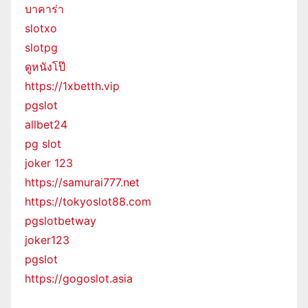
บาคาร่า
slotxo
slotpg
ดูหนังโป๊
https://1xbetth.vip
pgslot
allbet24
pg slot
joker 123
https://samurai777.net
https://tokyoslot88.com
pgslotbetway
joker123
pgslot
https://gogoslot.asia